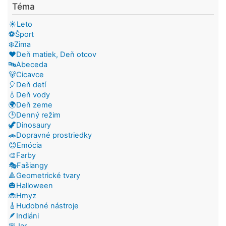
Téma
☀️Leto
⚽Šport
❄️Zima
❤️Deň matiek, Deň otcov
🔤Abeceda
🐻Cicavce
🎈Deň detí
💧Deň vody
🌍Deň zeme
🕒Denný režim
🦖Dinosaury
🚗Dopravné prostriedky
😊Emócia
🎨Farby
🎭Fašiangy
🔺Geometrické tvary
🎃Halloween
🐞Hmyz
🎸Hudobné nástroje
🪶Indiáni
🌸Jar