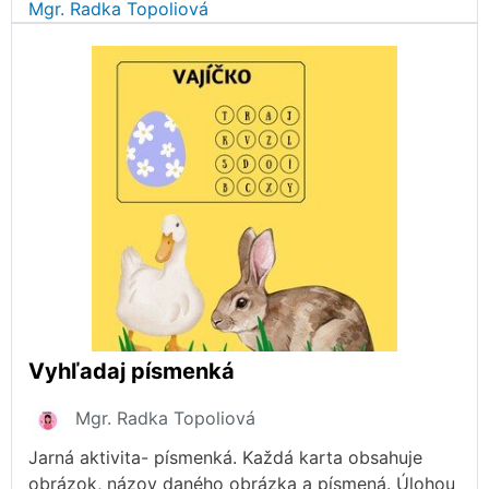
Mgr. Radka Topoliová
Vyhľadaj písmenká
Mgr. Radka Topoliová
Jarná aktivita- písmenká. Každá karta obsahuje
obrázok, názov daného obrázka a písmená. Úlohou