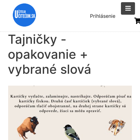
Skočiť
na
Menu
Prihlásenie
hlavný
uživatelsk
obsah
Tajničky -
účtu
opakovanie +
vybrané slová