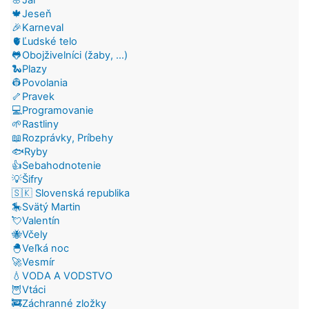
🍁Jeseň
🎉Karneval
🫀Ľudské telo
🐸Obojživelníci (žaby, ...)
🐍Plazy
👷Povolania
🦴Pravek
💻Programovanie
🌱Rastliny
📖Rozprávky, Príbehy
🐟Ryby
👍Sebahodnotenie
💡Šifry
🇸🇰 Slovenská republika
🎠Svätý Martin
💘Valentín
🐝Včely
🐣Veľká noc
🚀Vesmír
💧VODA A VODSTVO
🦉Vtáci
🚒Záchranné zložky