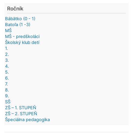
Ročník
Bábätko (0 - 1)
Batoľa (1 -3)
MŠ
MŠ - predškoláci
Školský klub detí
1.
2.
3.
4.
5.
6.
7.
8.
9.
SŠ
ZŠ – 1. STUPEŇ
ZŠ – 2. STUPEŇ
Špeciálna pedagogika