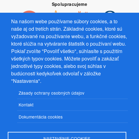
Spolupracujeme
Na našom webe používame súbory cookies, a to
naše aj od tretích strán. Základné cookies, ktoré sú
vyžadované na používanie webu, a funkčné cookies,
Prevádzkovateľ: Mgr. Bc. Žaneta Radimecká, MBA, Ostrov 256, 561
ktoré slúžia na vytváranie štatistík o používaní webu.
22 Ostrov, IČ 08993033, DIČ CZ9161263958
Pokiaľ zvolíte "Povoliť všetko", súhlasíte s použitím
všetkých typov cookies. Môžete povoliť a zakázať
© 2026
PuzzleWebs
s.r.o.
jednotlivé typy cookies, alebo svoj súhlas v
budúcnosti kedykoľvek odvolať v záložke
"Nastavenia".
Zásady ochrany osobných údajov
Kontakt
Dokumentácia cookies
NASTAVENIE COOKIES