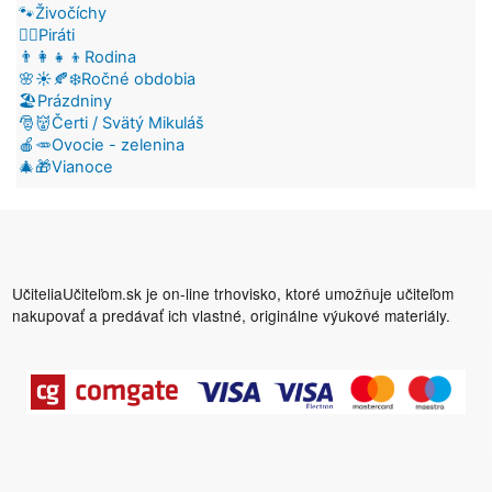
🐾Živočíchy
🏴‍☠️Piráti
👨‍👩‍👧‍👦Rodina
🌸☀️🍂❄️Ročné obdobia
🏖️Prázdniny
🎅👹Čerti / Svätý Mikuláš
🍎🥕Ovocie - zelenina
🎄🎁Vianoce
UčiteliaUčiteľom.sk je on-line trhovisko, ktoré umožňuje učiteľom
nakupovať a predávať ich vlastné, originálne výukové materiály.