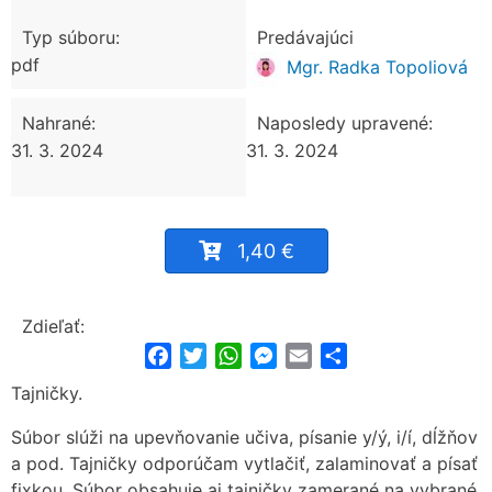
Typ súboru:
Predávajúci
pdf
Mgr. Radka Topoliová
Nahrané:
Naposledy upravené:
31. 3. 2024
31. 3. 2024
1,40 €
Zdieľať:
Facebook
Twitter
WhatsApp
Messenger
Email
Share
Tajničky.
Súbor slúži na upevňovanie učiva, písanie y/ý, i/í, dĺžňov
a pod. Tajničky odporúčam vytlačiť, zalaminovať a písať
fixkou. Súbor obsahuje aj tajničky zamerané na vybrané