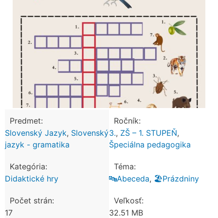
Predmet:
Ročník:
Slovenský Jazyk
,
Slovenský
3.
,
ZŠ – 1. STUPEŇ
,
jazyk - gramatika
Špeciálna pedagogika
Kategória:
Téma:
Didaktické hry
🔤Abeceda
,
🏖️Prázdniny
Počet strán:
Veľkosť:
17
32.51 MB