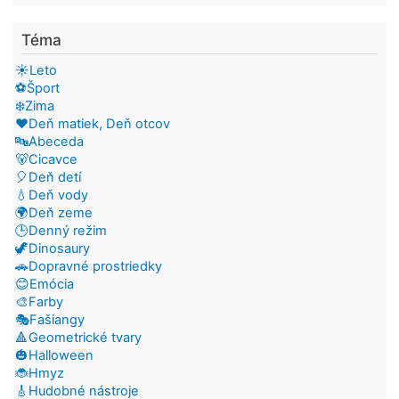
Téma
☀️Leto
⚽Šport
❄️Zima
❤️Deň matiek, Deň otcov
🔤Abeceda
🐻Cicavce
🎈Deň detí
💧Deň vody
🌍Deň zeme
🕒Denný režim
🦖Dinosaury
🚗Dopravné prostriedky
😊Emócia
🎨Farby
🎭Fašiangy
🔺Geometrické tvary
🎃Halloween
🐞Hmyz
🎸Hudobné nástroje