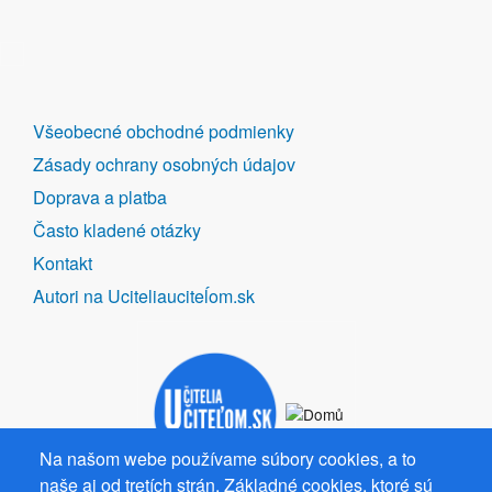
DALŠÍ
Všeobecné obchodné podmienky
ODKAZY
Zásady ochrany osobných údajov
Doprava a platba
Často kladené otázky
Kontakt
Autori na Uciteliauciteĺom.sk
Na našom webe používame súbory cookies, a to
naše aj od tretích strán. Základné cookies, ktoré sú