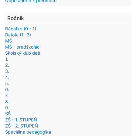
Nepriradené k predmetu
Ročník
Bábätko (0 - 1)
Batoľa (1 -3)
MŠ
MŠ - predškoláci
Školský klub detí
1.
2.
3.
4.
5.
6.
7.
8.
9.
SŠ
ZŠ – 1. STUPEŇ
ZŠ – 2. STUPEŇ
Špeciálna pedagogika