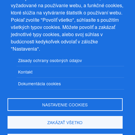
vyžadované na používanie webu, a funkčné cookies,
ktoré slúžia na vytváranie štatistík o používaní webu.
Spolupracujeme
Pokiaľ zvolíte "Povoliť všetko", súhlasíte s použitím
všetkých typov cookies. Môžete povoliť a zakázať
jednotlivé typy cookies, alebo svoj súhlas v
budúcnosti kedykoľvek odvolať v záložke
"Nastavenia".
Prevádzkovateľ: Mgr. Bc. Žaneta Radimecká, MBA, Ostrov 256, 561
22 Ostrov, IČ 08993033, DIČ CZ9161263958
Zásady ochrany osobných údajov
© 2026
PuzzleWebs
s.r.o.
Kontakt
Dokumentácia cookies
NASTAVENIE COOKIES
ZAKÁZAŤ VŠETKO