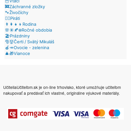
🦉Vtáci
🚒Záchranné zložky
🐾Živočíchy
🏴‍☠️Piráti
👨‍👩‍👧‍👦Rodina
🌸☀️🍂❄️Ročné obdobia
🏖️Prázdniny
🎅👹Čerti / Svätý Mikuláš
🍎🥕Ovocie - zelenina
🎄🎁Vianoce
UčiteliaUčiteľom.sk je on-line trhovisko, ktoré umožňuje učiteľom
nakupovať a predávať ich vlastné, originálne výukové materiály.