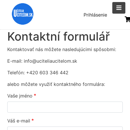
Skočiť
na
Menu
Prihlásenie
hlavný
uživatelsk
obsah
Kontaktní formulář
účtu
Kontaktovať nás môžete nasledujúcimi spôsobmi:
E-mail:
info@uciteliaucitelom.sk
Telefón: +420 603 346 442
alebo môžete využiť kontaktného formulára:
Vaše jméno
Váš e-mail