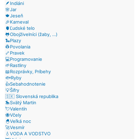
🪶Indiáni
🌸Jar
🍁Jeseň
🎉Karneval
🫀Ľudské telo
🐸Obojživelníci (žaby, ...)
🐍Plazy
👷Povolania
🦴Pravek
💻Programovanie
🌱Rastliny
📖Rozprávky, Príbehy
🐟Ryby
👍Sebahodnotenie
💡Šifry
🇸🇰 Slovenská republika
🎠Svätý Martin
💘Valentín
🐝Včely
🐣Veľká noc
🚀Vesmír
💧VODA A VODSTVO