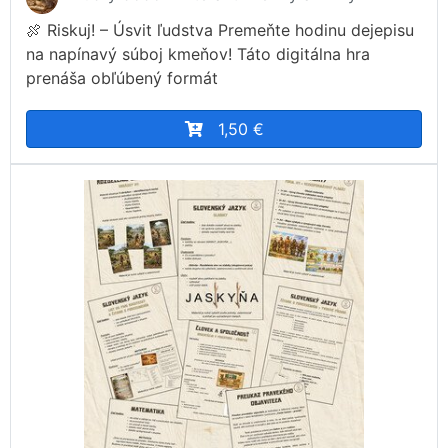
🍖 Riskuj! – Úsvit ľudstva Premeňte hodinu dejepisu
na napínavý súboj kmeňov! Táto digitálna hra
prenáša obľúbený formát
1,50 €