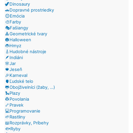
🦖Dinosaury
🚗Dopravné prostriedky
😊Emócia
🎨Farby
🎭Fašiangy
🔺Geometrické tvary
🎃Halloween
🐞Hmyz
🎸Hudobné nástroje
🪶Indiáni
🌸Jar
🍁Jeseň
🎉Karneval
🫀Ľudské telo
🐸Obojživelníci (žaby, ...)
🐍Plazy
👷Povolania
🦴Pravek
💻Programovanie
🌱Rastliny
📖Rozprávky, Príbehy
🐟Ryby