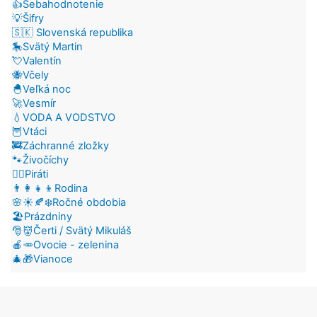
👍Sebahodnotenie
💡Šifry
🇸🇰 Slovenská republika
🎠Svätý Martin
💘Valentín
🐝Včely
🐣Veľká noc
🚀Vesmír
💧VODA A VODSTVO
🦉Vtáci
🚒Záchranné zložky
🐾Živočíchy
🏴‍☠️Piráti
👨‍👩‍👧‍👦Rodina
🌸☀️🍂❄️Ročné obdobia
🏖️Prázdniny
🎅👹Čerti / Svätý Mikuláš
🍎🥕Ovocie - zelenina
🎄🎁Vianoce