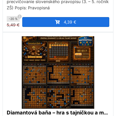
precvičovanie slovenského pravopisu (3. – 5. ročník
ZŠ) Popis: Pravopisná
-20 %
4,39 €
5,49 €
Diamantová baňa – hra s tajničkou a matematickým kvízom.