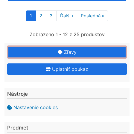
Pagination
1
2
3
Ďalší ›
Ďalšia
Posledná »
Posledná
strana
strana
Zobrazeno 1 - 12 z 25 produktov
Zľavy
Uplatniť poukaz
Nástroje
Nastavenie cookies
Predmet