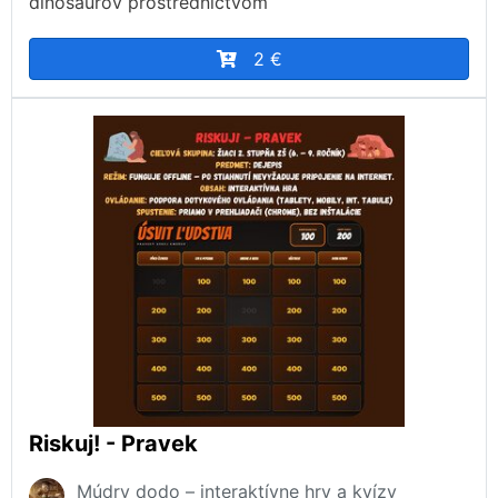
dinosaurov prostredníctvom
2 €
Riskuj! - Pravek
Múdry dodo – interaktívne hry a kvízy