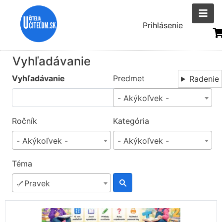
Skočiť
na
Menu
Prihlásenie
hlavný
uživatelsk
obsah
účtu
Vyhľadávanie
Vyhľadávanie
Predmet
Radenie
- Akýkoľvek -
Ročník
Kategória
- Akýkoľvek -
- Akýkoľvek -
Téma
🦴Pravek