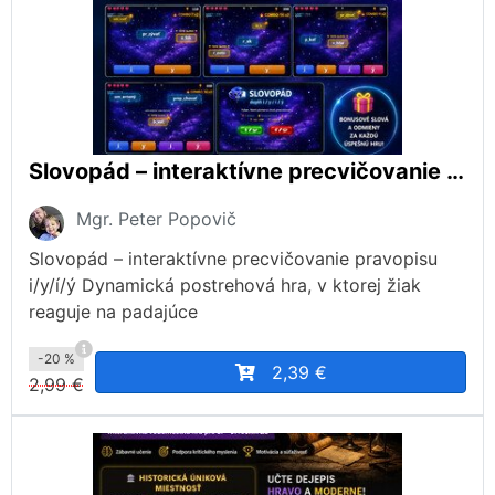
Slovopád – interaktívne precvičovanie pravopisu i/y/í/ý
Mgr. Peter Popovič
Slovopád – interaktívne precvičovanie pravopisu
i/y/í/ý Dynamická postrehová hra, v ktorej žiak
reaguje na padajúce
-20 %
2,39 €
2,99 €