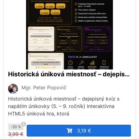
Historická úniková miestnosť – dejepisný kvíz s napätím únikovky (5. – 9. ročník)
Mgr. Peter Popovič
Historická úniková miestnosť – dejepisný kvíz s
napätím únikovky (5. – 9. ročník) Interaktívna
HTML5 úniková hra, ktorá
-20 %
3,19 €
3,99 €