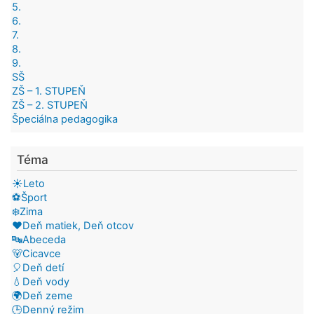
5.
6.
7.
8.
9.
SŠ
ZŠ – 1. STUPEŇ
ZŠ – 2. STUPEŇ
Špeciálna pedagogika
Téma
☀️Leto
⚽Šport
❄️Zima
❤️Deň matiek, Deň otcov
🔤Abeceda
🐻Cicavce
🎈Deň detí
💧Deň vody
🌍Deň zeme
🕒Denný režim