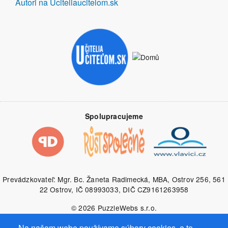
Autori na Uciteliauciteĺom.sk
Spolupracujeme
Prevádzkovateľ: Mgr. Bc. Žaneta Radimecká, MBA, Ostrov 256, 561
22 Ostrov, IČ 08993033, DIČ CZ9161263958
© 2026
PuzzleWebs
s.r.o.
Na našom webe používame súbory cookies, a to