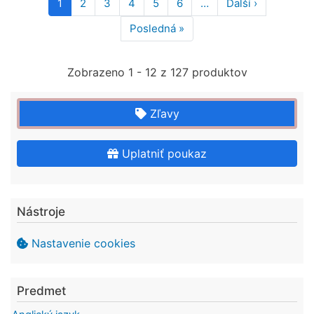
Pagination
1
2
3
4
5
6
…
Ďalší ›
Ďalšia
strana
Posledná »
Posledná
strana
Zobrazeno 1 - 12 z 127 produktov
Zľavy
Uplatniť poukaz
Nástroje
Nastavenie cookies
Predmet