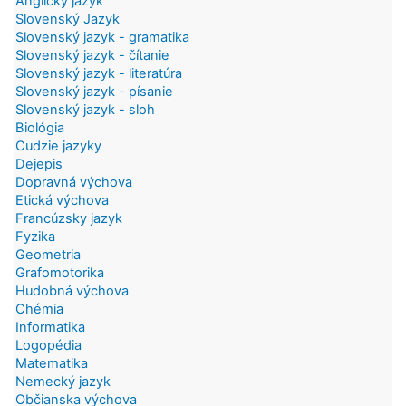
Anglický jazyk
Slovenský Jazyk
Slovenský jazyk - gramatika
Slovenský jazyk - čítanie
Slovenský jazyk - literatúra
Slovenský jazyk - písanie
Slovenský jazyk - sloh
Biológia
Cudzie jazyky
Dejepis
Dopravná výchova
Etická výchova
Francúzsky jazyk
Fyzika
Geometria
Grafomotorika
Hudobná výchova
Chémia
Informatika
Logopédia
Matematika
Nemecký jazyk
Občianska výchova