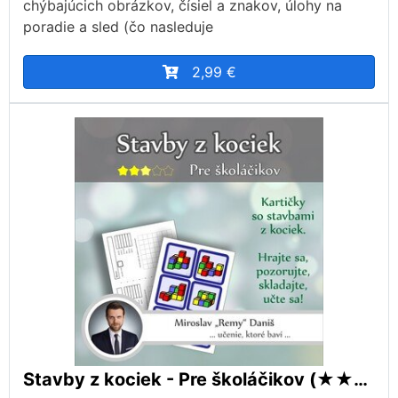
chýbajúcich obrázkov, čísiel a znakov, úlohy na
poradie a sled (čo nasleduje
2,99 €
Stavby z kociek - Pre školáčikov (★★★☆☆)