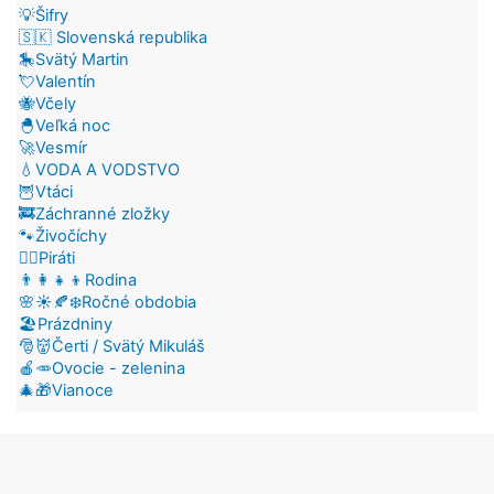
💡Šifry
🇸🇰 Slovenská republika
🎠Svätý Martin
💘Valentín
🐝Včely
🐣Veľká noc
🚀Vesmír
💧VODA A VODSTVO
🦉Vtáci
🚒Záchranné zložky
🐾Živočíchy
🏴‍☠️Piráti
👨‍👩‍👧‍👦Rodina
🌸☀️🍂❄️Ročné obdobia
🏖️Prázdniny
🎅👹Čerti / Svätý Mikuláš
🍎🥕Ovocie - zelenina
🎄🎁Vianoce