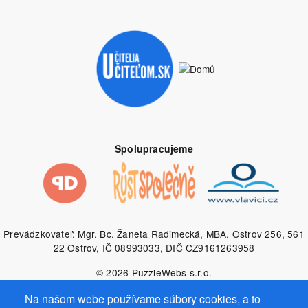
Spolupracujeme
Prevádzkovateľ: Mgr. Bc. Žaneta Radimecká, MBA, Ostrov 256, 561
22 Ostrov, IČ 08993033, DIČ CZ9161263958
© 2026
PuzzleWebs
s.r.o.
Na našom webe používame súbory cookies, a to