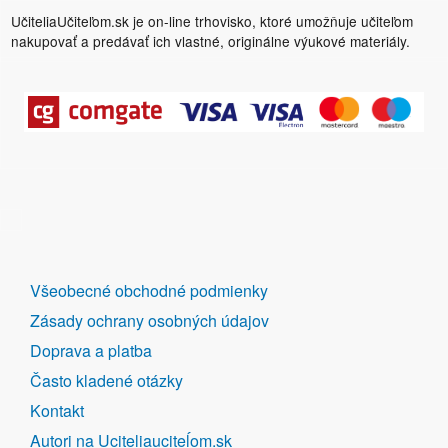
UčiteliaUčiteľom.sk je on-line trhovisko, ktoré umožňuje učiteľom
nakupovať a predávať ich vlastné, originálne výukové materiály.
DALŠÍ
Všeobecné obchodné podmienky
ODKAZY
Zásady ochrany osobných údajov
Doprava a platba
Často kladené otázky
Kontakt
Autori na Uciteliauciteĺom.sk