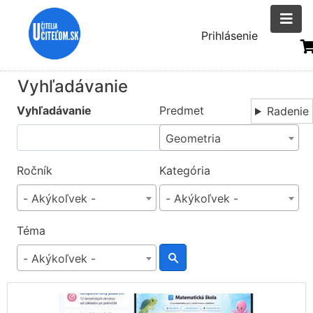
Skočiť
na
Menu
Prihlásenie
hlavný
uživatelsk
obsah
účtu
Vyhľadávanie
Vyhľadávanie
Predmet
Radenie
Geometria
Ročník
Kategória
- Akýkoľvek -
- Akýkoľvek -
Téma
- Akýkoľvek -