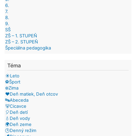
6.
7.
8.
9.
SŠ
ZŠ – 1. STUPEŇ
ZŠ – 2. STUPEŇ
Špeciálna pedagogika
Téma
☀️Leto
⚽Šport
❄️Zima
❤️Deň matiek, Deň otcov
🔤Abeceda
🐻Cicavce
🎈Deň detí
💧Deň vody
🌍Deň zeme
🕒Denný režim