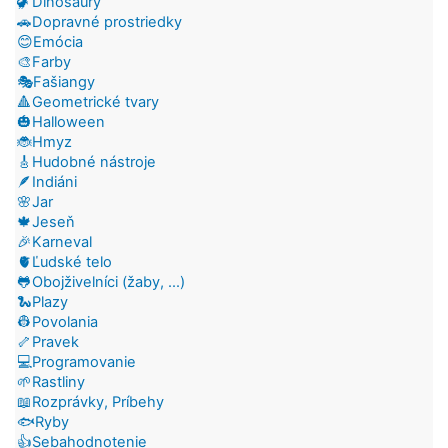
🦖Dinosaury
🚗Dopravné prostriedky
😊Emócia
🎨Farby
🎭Fašiangy
🔺Geometrické tvary
🎃Halloween
🐞Hmyz
🎸Hudobné nástroje
🪶Indiáni
🌸Jar
🍁Jeseň
🎉Karneval
🫀Ľudské telo
🐸Obojživelníci (žaby, ...)
🐍Plazy
👷Povolania
🦴Pravek
💻Programovanie
🌱Rastliny
📖Rozprávky, Príbehy
🐟Ryby
👍Sebahodnotenie