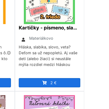
Kartičky - písmeno, slabika, slovo, veta
Materiálkovo
h
Hláska, slabika, slovo, veta?
s ô.😊
Deťom sa už nepopletú. ​Aj vaše
, kto
deti (alebo žiaci) si neustále
mýlia rozdiel medzi hláskou
2 €