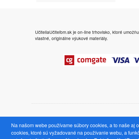
UčiteliaUčiteľom.sk je on-line trhovisko, ktoré umožň
vlastné, originálne výukové materiály.
Na našom webe používame súbory cookies, a to naše aj od
cookies, ktoré sú vyžadované na používanie webu, a funkč