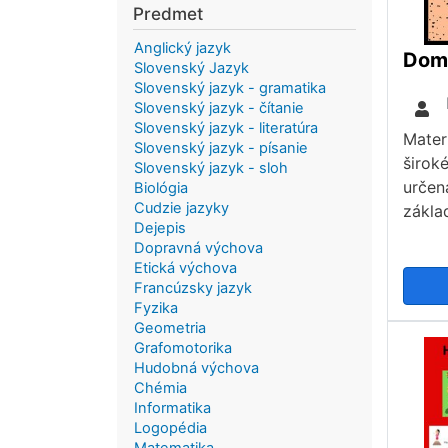
Predmet
Anglický jazyk
Slovenský Jazyk
Slovenský jazyk - gramatika
Slovenský jazyk - čítanie
Slovenský jazyk - literatúra
Mater
Slovenský jazyk - písanie
široké
Slovenský jazyk - sloh
určen
Biológia
Cudzie jazyky
zákla
Dejepis
Dopravná výchova
Etická výchova
Francúzsky jazyk
Fyzika
Geometria
Grafomotorika
Hudobná výchova
Chémia
Informatika
Logopédia