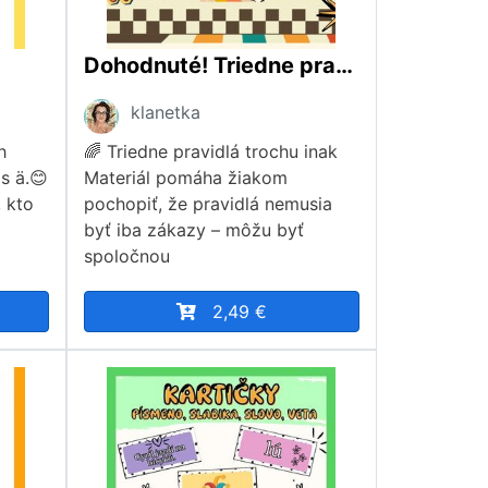
Dohodnuté! Triedne pravidlá trochu inak./ diskusia, ranné kruhy, debata, komunikácia, komunikačné kartičky
klanetka
h
🌈 Triedne pravidlá trochu inak
s ä.😊
Materiál pomáha žiakom
, kto
pochopiť, že pravidlá nemusia
byť iba zákazy – môžu byť
spoločnou
2,49 €