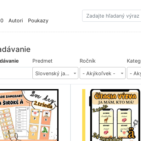
Skočiť
na
hlavný
10
Autori
Poukazy
obsah
adávanie
dávanie
Predmet
Ročník
Kateg
Slovenský jazyk - gramatika
- Akýkoľvek -
- Ak