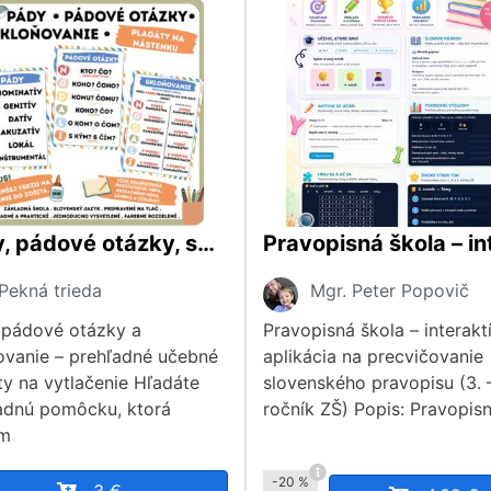
Pády, pádové otázky, skloňovanie
Pekná trieda
Mgr. Peter Popovič
 pádové otázky a
Pravopisná škola – interakt
ovanie – prehľadné učebné
aplikácia na precvičovanie
ty na vytlačenie Hľadáte
slovenského pravopisu (3. –
adnú pomôcku, ktorá
ročník ZŠ) Popis: Pravopis
om
-20 %