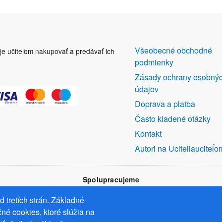
DALŠÍ
Všeobecné obchodné
uje učiteľom nakupovať a predávať ich
ODKAZY
podmienky
Zásady ochrany osobný
údajov
Doprava a platba
Často kladené otázky
Kontakt
Autori na Uciteliauciteĺo
Spolupracujeme
 tretích strán. Základné
né cookies, ktoré slúžia na