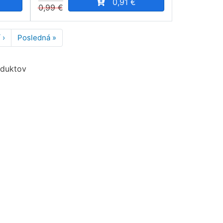
0,91 €
0,99 €
 ›
Ďalšia
Posledná »
Posledná
strana
strana
oduktov