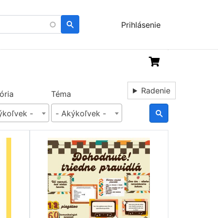
Menu
Prihlásenie
uživatelského
účtu
Radenie
ória
Téma
ýkoľvek -
- Akýkoľvek -