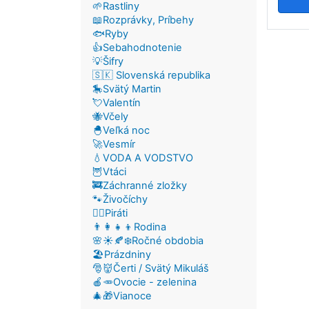
🌱Rastliny
📖Rozprávky, Príbehy
🐟Ryby
Pag
👍Sebahodnotenie
💡Šifry
🇸🇰 Slovenská republika
🎠Svätý Martin
💘Valentín
🐝Včely
🐣Veľká noc
🚀Vesmír
💧VODA A VODSTVO
🦉Vtáci
🚒Záchranné zložky
🐾Živočíchy
🏴‍☠️Piráti
👨‍👩‍👧‍👦Rodina
🌸☀️🍂❄️Ročné obdobia
🏖️Prázdniny
🎅👹Čerti / Svätý Mikuláš
🍎🥕Ovocie - zelenina
🎄🎁Vianoce