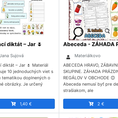
cí diktát – Jar 🌷
Jana Sujová
Materiálkovo
 diktát – Jar 🌷 Materiál
ABECEDA HRAVO, ZÁBAVN
uje 10 jednoduchých viet s
SKUPINE. ZÁHADA PRÁZD
u tematikou doplnených o
REGÁLOV V OBCHODE 😊
né obrázky. Je určený
Abeceda nemusí byť pre det
strašiakom, ale
1,40 €
2 €