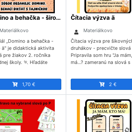
Domino a behačka - široké ä
Čítacia výzva ä
Materiálkovo
Materiálkovo
iál „Domino a behačka -
Čítacia výzva pre šikovnýc
 ä" je didaktická aktivita
druhákov - precvičte slová 
á pre žiakov 2. ročníka
Pripravila som hru "Ja mám
dnej školy. 🏃 Hľadáte
má...? zameranú na slová s
1,70 €
2 €