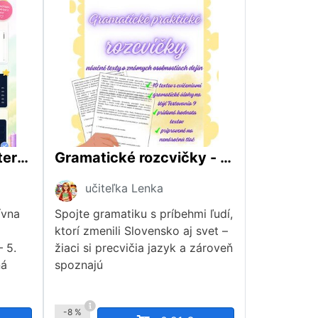
Pravopisná škola – interaktívna aplikácia na precvičovanie slovenského pravopisu (3. – 5. ročník ZŠ)
Gramatické rozcvičky - náučné texty o osobnostiach dejín
učiteľka Lenka
ívna
Spojte gramatiku s príbehmi ľudí,
ktorí zmenili Slovensko aj svet –
 5.
žiaci si precvičia jazyk a zároveň
ná
spoznajú
-8 %