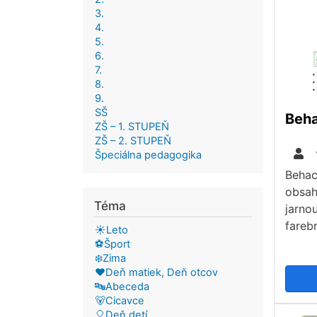
3.
4.
5.
6.
7.
8.
9.
SŠ
Beha
ZŠ – 1. STUPEŇ
ZŠ – 2. STUPEŇ
Špeciálna pedagogika
Behací
obsah
Téma
jarno
fareb
☀️Leto
⚽Šport
❄️Zima
❤️Deň matiek, Deň otcov
🔤Abeceda
🐻Cicavce
🎈Deň detí