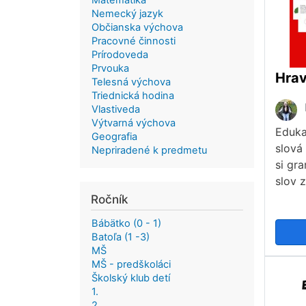
Matematika
Nemecký jazyk
Občianska výchova
Pracovné činnosti
Prírodoveda
Prvouka
Telesná výchova
Triednická hodina
Vlastiveda
Výtvarná výchova
Eduka
Geografia
slová
Nepriradené k predmetu
si gr
slov 
Ročník
Bábätko (0 - 1)
Batoľa (1 -3)
MŠ
MŠ - predškoláci
Školský klub detí
1.
2.