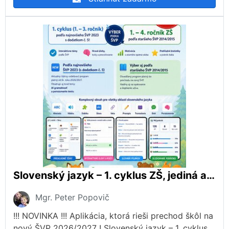
Slovenský jazyk – 1. cyklus ZŠ, jediná aplikácia, ktorá rieši prechod škôl na nový ŠVP 2026/2027!
Mgr. Peter Popovič
!!! NOVINKA !!! Aplikácia, ktorá rieši prechod škôl na
nový ŠVP 2026/2027 ! Slovenský jazyk – 1. cyklus