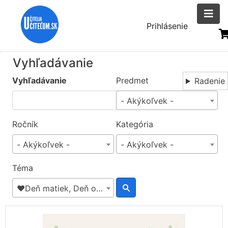
Skočiť
na
Menu
Prihlásenie
hlavný
uživatelsk
obsah
účtu
Vyhľadávanie
Vyhľadávanie
Predmet
Radenie
- Akýkoľvek -
Ročník
Kategória
- Akýkoľvek -
- Akýkoľvek -
Téma
❤️Deň matiek, Deň otcov