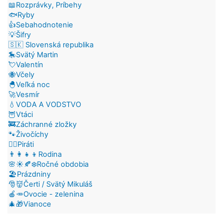
📖Rozprávky, Príbehy
🐟Ryby
👍Sebahodnotenie
💡Šifry
🇸🇰 Slovenská republika
🎠Svätý Martin
💘Valentín
🐝Včely
🐣Veľká noc
🚀Vesmír
💧VODA A VODSTVO
🦉Vtáci
🚒Záchranné zložky
🐾Živočíchy
🏴‍☠️Piráti
👨‍👩‍👧‍👦Rodina
🌸☀️🍂❄️Ročné obdobia
🏖️Prázdniny
🎅👹Čerti / Svätý Mikuláš
🍎🥕Ovocie - zelenina
🎄🎁Vianoce