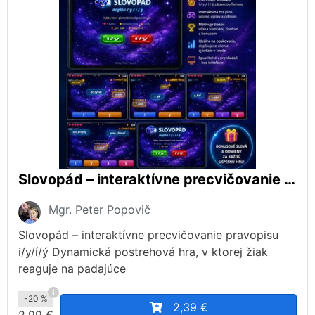
Slovopád – interaktívne precvičovanie pravopisu i/y/í/ý
Mgr. Peter Popovič
Slovopád – interaktívne precvičovanie pravopisu
i/y/í/ý Dynamická postrehová hra, v ktorej žiak
reaguje na padajúce
-20 %
2,39 €