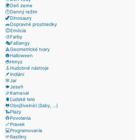
🌍Deň zeme
🕒Denný režim
🦖Dinosaury
🚗Dopravné prostriedky
😊Emócia
🎨Farby
🎭Fašiangy
🔺Geometrické tvary
🎃Halloween
🐞Hmyz
🎸Hudobné nástroje
🪶Indiáni
🌸Jar
🍁Jeseň
🎉Karneval
🫀Ľudské telo
🐸Obojživelníci (žaby, ...)
🐍Plazy
👷Povolania
🦴Pravek
💻Programovanie
🌱Rastliny