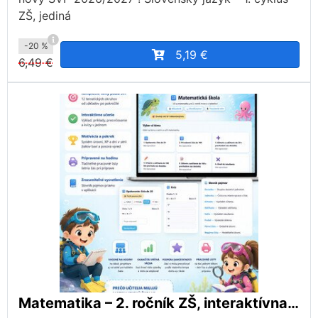
ZŠ, jediná
-20 %
5,19 €
6,49 €
Matematika – 2. ročník ZŠ, interaktívna aplikácia podľa ŠVP