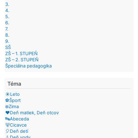
3.
4.
5.
6.
7.
8.
9.
SŠ
ZŠ – 1. STUPEŇ
ZŠ – 2. STUPEŇ
Špeciálna pedagogika
Téma
☀️Leto
⚽Šport
❄️Zima
❤️Deň matiek, Deň otcov
🔤Abeceda
🐻Cicavce
🎈Deň detí
💧Deň vody