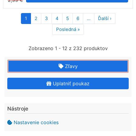
2,99 €
Pagination
1
2
3
4
5
6
…
Ďalší ›
Ďalšia
strana
Posledná »
Posledná
strana
Zobrazeno 1 - 12 z 232 produktov
Zľavy
Uplatniť poukaz
Nástroje
Nastavenie cookies