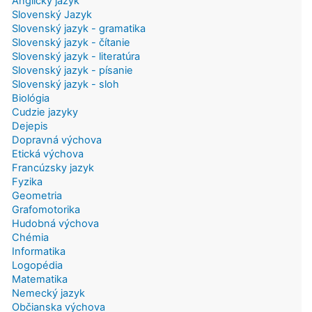
Anglický jazyk
Slovenský Jazyk
Slovenský jazyk - gramatika
Slovenský jazyk - čítanie
Slovenský jazyk - literatúra
Slovenský jazyk - písanie
Slovenský jazyk - sloh
Biológia
Cudzie jazyky
Dejepis
Dopravná výchova
Etická výchova
Francúzsky jazyk
Fyzika
Geometria
Grafomotorika
Hudobná výchova
Chémia
Informatika
Logopédia
Matematika
Nemecký jazyk
Občianska výchova