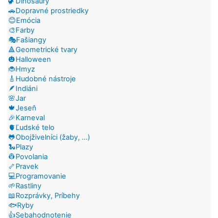
🦖Dinosaury
🚗Dopravné prostriedky
😊Emócia
🎨Farby
🎭Fašiangy
🔺Geometrické tvary
🎃Halloween
🐞Hmyz
🎸Hudobné nástroje
🪶Indiáni
🌸Jar
🍁Jeseň
🎉Karneval
🫀Ľudské telo
🐸Obojživelníci (žaby, ...)
🐍Plazy
👷Povolania
🦴Pravek
💻Programovanie
🌱Rastliny
📖Rozprávky, Príbehy
🐟Ryby
👍Sebahodnotenie