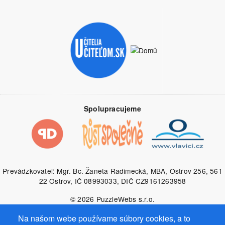
Spolupracujeme
Prevádzkovateľ: Mgr. Bc. Žaneta Radimecká, MBA, Ostrov 256, 561
22 Ostrov, IČ 08993033, DIČ CZ9161263958
© 2026
PuzzleWebs
s.r.o.
Na našom webe používame súbory cookies, a to