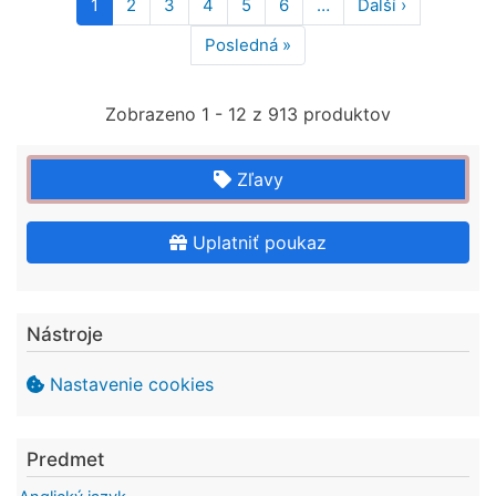
Pagination
1
2
3
4
5
6
…
Ďalší ›
Ďalšia
strana
Posledná »
Posledná
strana
Zobrazeno 1 - 12 z 913 produktov
Zľavy
Uplatniť poukaz
Nástroje
Nastavenie cookies
Predmet