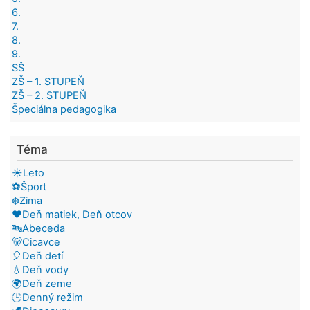
6.
7.
8.
9.
SŠ
ZŠ – 1. STUPEŇ
ZŠ – 2. STUPEŇ
Špeciálna pedagogika
Téma
☀️Leto
⚽Šport
❄️Zima
❤️Deň matiek, Deň otcov
🔤Abeceda
🐻Cicavce
🎈Deň detí
💧Deň vody
🌍Deň zeme
🕒Denný režim