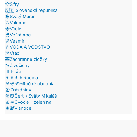
💡Šifry
🇸🇰 Slovenská republika
🎠Svätý Martin
💘Valentín
🐝Včely
🐣Veľká noc
🚀Vesmír
💧VODA A VODSTVO
🦉Vtáci
🚒Záchranné zložky
🐾Živočíchy
🏴‍☠️Piráti
👨‍👩‍👧‍👦Rodina
🌸☀️🍂❄️Ročné obdobia
🏖️Prázdniny
🎅👹Čerti / Svätý Mikuláš
🍎🥕Ovocie - zelenina
🎄🎁Vianoce