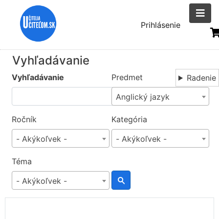
Skočiť
na
Menu
Prihlásenie
hlavný
uživatelsk
obsah
účtu
Vyhľadávanie
Vyhľadávanie
Predmet
Radenie
Anglický jazyk
Ročník
Kategória
- Akýkoľvek -
- Akýkoľvek -
Téma
- Akýkoľvek -