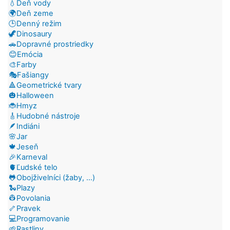
💧Deň vody
🌍Deň zeme
🕒Denný režim
🦖Dinosaury
🚗Dopravné prostriedky
😊Emócia
🎨Farby
🎭Fašiangy
🔺Geometrické tvary
🎃Halloween
🐞Hmyz
🎸Hudobné nástroje
🪶Indiáni
🌸Jar
🍁Jeseň
🎉Karneval
🫀Ľudské telo
🐸Obojživelníci (žaby, ...)
🐍Plazy
👷Povolania
🦴Pravek
💻Programovanie
🌱Rastliny