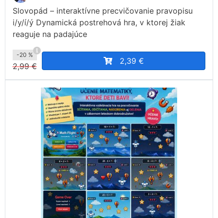
Slovopád – interaktívne precvičovanie pravopisu
i/y/í/ý Dynamická postrehová hra, v ktorej žiak
reaguje na padajúce
-20 %
2,39 €
2,99 €