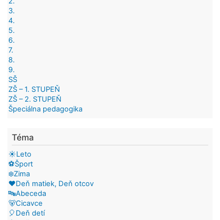
2.
3.
4.
5.
6.
7.
8.
9.
SŠ
ZŠ – 1. STUPEŇ
ZŠ – 2. STUPEŇ
Špeciálna pedagogika
Téma
☀️Leto
⚽Šport
❄️Zima
❤️Deň matiek, Deň otcov
🔤Abeceda
🐻Cicavce
🎈Deň detí