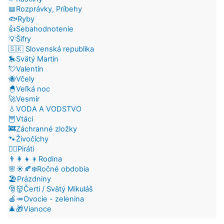
📖Rozprávky, Príbehy
🐟Ryby
👍Sebahodnotenie
💡Šifry
🇸🇰 Slovenská republika
🎠Svätý Martin
💘Valentín
🐝Včely
🐣Veľká noc
🚀Vesmír
💧VODA A VODSTVO
🦉Vtáci
🚒Záchranné zložky
🐾Živočíchy
🏴‍☠️Piráti
👨‍👩‍👧‍👦Rodina
🌸☀️🍂❄️Ročné obdobia
🏖️Prázdniny
🎅👹Čerti / Svätý Mikuláš
🍎🥕Ovocie - zelenina
🎄🎁Vianoce