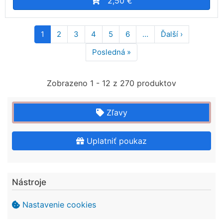
2,50 €
Pagination
1
2
3
4
5
6
…
Ďalší ›
Ďalšia
strana
Posledná »
Posledná
strana
Zobrazeno 1 - 12 z 270 produktov
Zľavy
Uplatniť poukaz
Nástroje
Nastavenie cookies