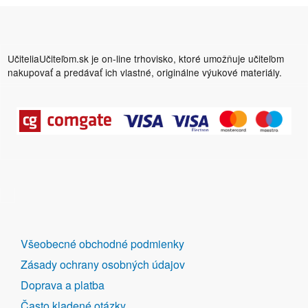
UčiteliaUčiteľom.sk je on-line trhovisko, ktoré umožňuje učiteľom
nakupovať a predávať ich vlastné, originálne výukové materiály.
DALŠÍ
Všeobecné obchodné podmienky
ODKAZY
Zásady ochrany osobných údajov
Doprava a platba
Často kladené otázky