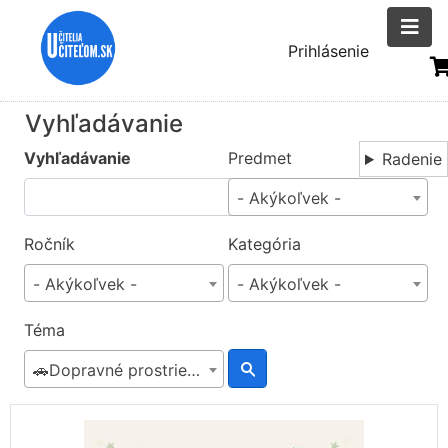
Skočiť
na
Menu
Prihlásenie
hlavný
uživatelsk
obsah
účtu
Vyhľadávanie
Vyhľadávanie
Predmet
Radenie
- Akýkoľvek -
Ročník
Kategória
- Akýkoľvek -
- Akýkoľvek -
Téma
🚗Dopravné prostriedky