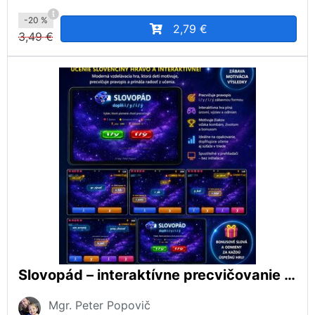
-20 %
2,79 €
3,49 €
Slovopád – interaktívne precvičovanie pravopisu i/y/í/ý
Mgr. Peter Popovič