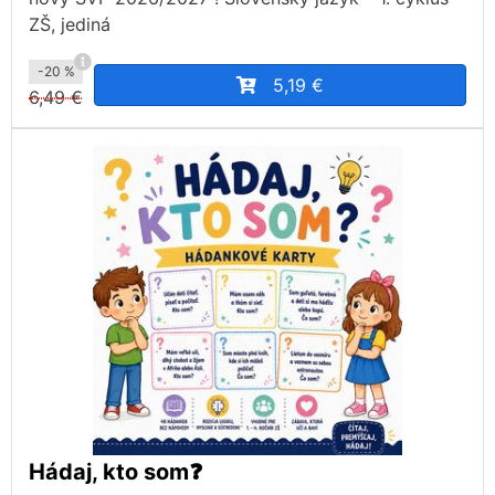
ZŠ, jediná
-20 %
5,19 €
6,49 €
Hádaj, kto som❓