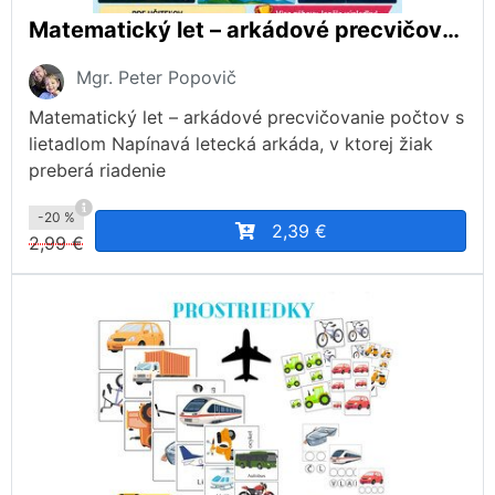
Matematický let – arkádové precvičovanie matematiky
Mgr. Peter Popovič
Matematický let – arkádové precvičovanie počtov s
lietadlom Napínavá letecká arkáda, v ktorej žiak
preberá riadenie
-20 %
2,39 €
2,99 €