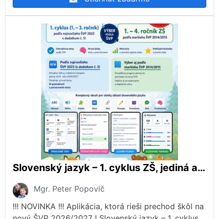
Slovenský jazyk – 1. cyklus ZŠ, jediná aplikácia, ktorá rieši prechod škôl na nový ŠVP 2026/2027!
Mgr. Peter Popovič
!!! NOVINKA !!! Aplikácia, ktorá rieši prechod škôl na
nový ŠVP 2026/2027 ! Slovenský jazyk – 1. cyklus