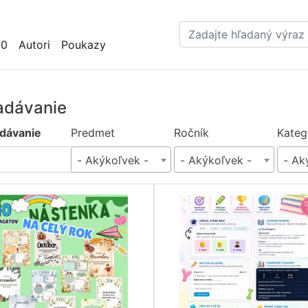
Skočiť
na
hlavný
10
Autori
Poukazy
obsah
adávanie
dávanie
Predmet
Ročník
Kateg
- Akýkoľvek -
- Akýkoľvek -
- Ak