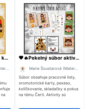
🔥Čerti, oromotorické karty🔥
🖤🔥Pekelný súbor aktivít🔥🖤
Marie Šoustarová (Materiály dětem)
Marie Šoustarová (Materiály dětem)
Súbor obsahuje pracovné listy,
tému
oromotorické karty, pexeso,
orňuje
kolíčkovanie, skladačky a pokus
 na
na tému Čerti. Aktivity sú