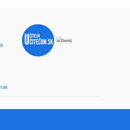
ch
m.sk