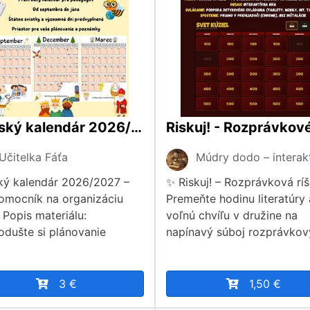
Školský kalendár 2026/2027 pre pedagógov
Učitelka Fáťa
ký kalendár 2026/2027 –
✨ Riskuj! – Rozprávková rí
omocník na organizáciu
Premeňte hodinu literatúry
 Popis materiálu:
voľnú chvíľu v družine na
odušte si plánovanie
napínavý súboj rozprávko
3 €
1,50 €