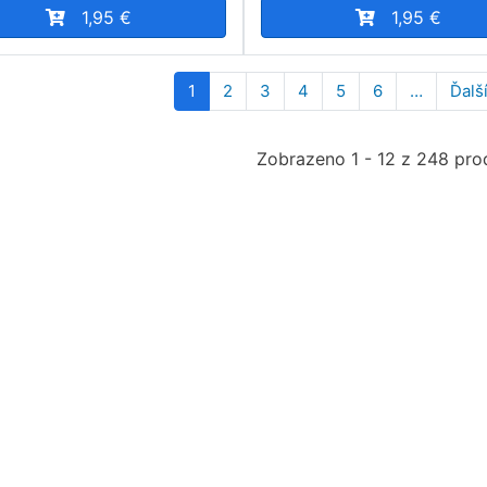
1,95 €
1,95 €
ination
1
2
3
4
5
6
…
Ďalší
Zobrazeno 1 - 12 z 248 pr