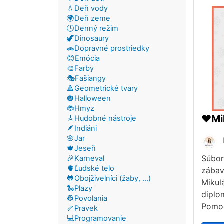
💧Deň vody
🌍Deň zeme
🕒Denný režim
🦖Dinosaury
🚗Dopravné prostriedky
😊Emócia
🎨Farby
🎭Fašiangy
🔺Geometrické tvary
🎃Halloween
🐞Hmyz
❤️Mi
🎸Hudobné nástroje
🪶Indiáni
🌸Jar
🍁Jeseň
Súbor
🎉Karneval
🫀Ľudské telo
zábav
🐸Obojživelníci (žaby, ...)
Mikul
🐍Plazy
diplo
👷Povolania
Pomo
🦴Pravek
💻Programovanie