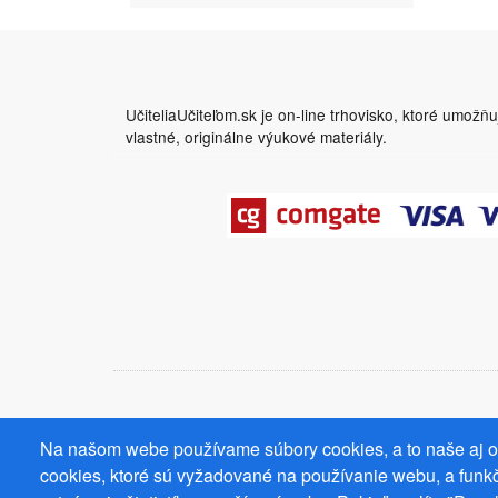
UčiteliaUčiteľom.sk je on-line trhovisko, ktoré umožň
vlastné, originálne výukové materiály.
Na našom webe používame súbory cookies, a to naše aj od
cookies, ktoré sú vyžadované na používanie webu, a funkč