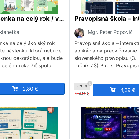
Nástenka na celý rok / výzdoba, plagáty, dekorácie, sviatky, motivácia, aktivity, ranné kruhy
klanetka
Mgr. Peter Popovič
nka na celý školský rok
Pravopisná škola – interakt
te nástenku, ktorá nebude
aplikácia na precvičovanie
eknou dekoráciou, ale bude
slovenského pravopisu (3. –
 celého roka žiť spolu
ročník ZŠ) Popis: Pravopis
-20 %
2,80 €
4,39 €
5,49 €