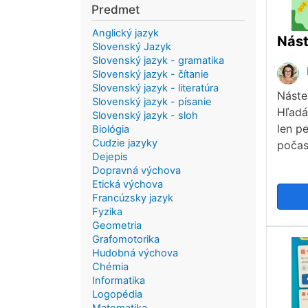
Predmet
Anglický jazyk
Slovenský Jazyk
Slovenský jazyk - gramatika
Slovenský jazyk - čítanie
Slovenský jazyk - literatúra
Náste
Slovenský jazyk - písanie
Hľadá
Slovenský jazyk - sloh
len p
Biológia
Cudzie jazyky
počas
Dejepis
Dopravná výchova
Etická výchova
Francúzsky jazyk
Fyzika
Geometria
Grafomotorika
Hudobná výchova
Chémia
Informatika
Logopédia