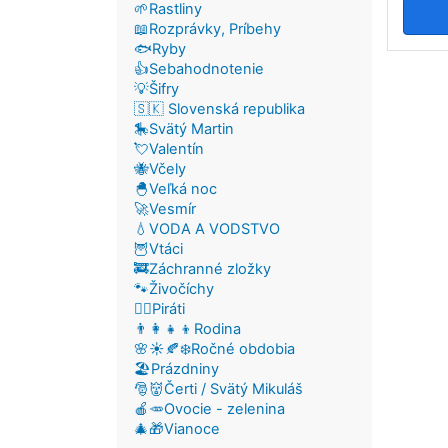
🌱Rastliny
📖Rozprávky, Príbehy
🐟Ryby
👍Sebahodnotenie
Pag
💡Šifry
🇸🇰 Slovenská republika
🎠Svätý Martin
💘Valentín
🐝Včely
🐣Veľká noc
🚀Vesmír
💧VODA A VODSTVO
🦉Vtáci
🚒Záchranné zložky
🐾Živočíchy
🏴‍☠️Piráti
👨‍👩‍👧‍👦Rodina
🌸☀️🍂❄️Ročné obdobia
🏖️Prázdniny
🎅👹Čerti / Svätý Mikuláš
🍎🥕Ovocie - zelenina
🎄🎁Vianoce