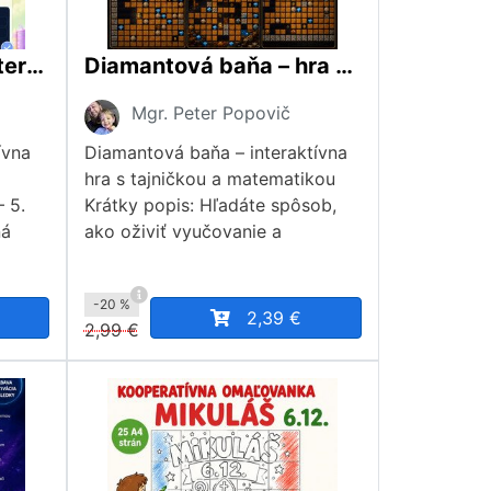
Pravopisná škola – interaktívna aplikácia na precvičovanie slovenského pravopisu (3. – 5. ročník ZŠ)
Diamantová baňa – hra s tajničkou a matematickým kvízom.
Mgr. Peter Popovič
ívna
Diamantová baňa – interaktívna
hra s tajničkou a matematikou
 5.
Krátky popis: Hľadáte spôsob,
ná
ako oživiť vyučovanie a
-20 %
2,39 €
2,99 €