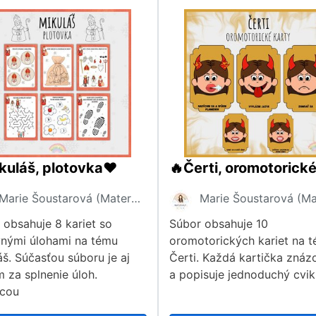
kuláš, plotovka❤️
Marie Šoustarová (Materiály dětem)
 obsahuje 8 kariet so
Súbor obsahuje 10
nými úlohami na tému
oromotorických kariet na 
áš. Súčasťou súboru je aj
Čerti. Každá kartička znáz
m za splnenie úloh.
a popisuje jednoduchý cvik
cou