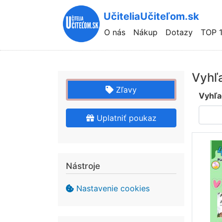
UčiteliaUčiteľom.sk
Hlavní
O nás
Nákup
Dotazy
TOP 
navigace
Vyhľ
Zľavy
Vyhľa
Uplatniť poukaz
Nástroje
Nastavenie cookies