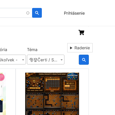
Menu
Prihlásenie
uživatelského
účtu
Radenie
ória
Téma
ýkoľvek -
🎅👹Čerti / Svätý Mikuláš