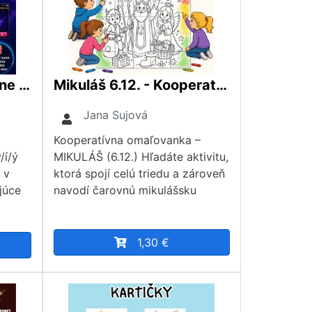
Slovopád – interaktívne precvičovanie pravopisu i/y/í/ý
Mikuláš 6.12. - Kooperatívna omaľovanka 25xA4
Jana Sujová
Kooperatívna omaľovanka –
/í/ý
MIKULÁŠ (6.12.) Hľadáte aktivitu,
 v
ktorá spojí celú triedu a zároveň
júce
navodí čarovnú mikulášsku
1,30 €