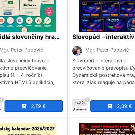
Pravidlá slovenčiny hravo – interaktívne precvičovanie pravopisu (1. – 4. ročník)
Mgr. Peter Popovič
Mgr. Peter Popovič
dlá slovenčiny hravo –
Slovopád – interaktívne
aktívne precvičovanie
precvičovanie pravopisu i/y
isu (1. – 4. ročník)
Dynamická postrehová hra,
aktívna HTML5 aplikácia,
ktorej žiak reaguje na pada
-20 %
2,79 €
2,39 €
€
2,99 €