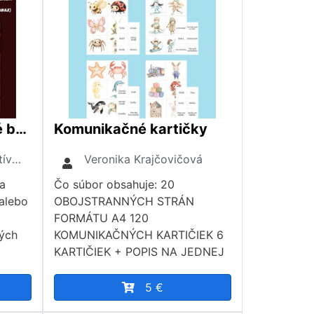
Riskuj! - Rozprávkové bytosti
Komunikačné kartičky
Múdry dodo – interaktívne hry a kvízy
Veronika Krajčovičová
ša
Čo súbor obsahuje: 20
 alebo
OBOJSTRANNÝCH STRÁN
FORMÁTU A4 120
vých
KOMUNIKAČNÝCH KARTIČIEK 6
KARTIČIEK + POPIS NA JEDNEJ
5 €