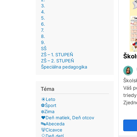
3.
4.
5.
6.
7.
8.
9.
SŠ
ZŠ – 1. STUPEŇ
ZŠ – 2. STUPEŇ
Špeciálna pedagogika
Škols
Váš p
Téma
triedy
☀️Leto
Zjedn
⚽Šport
❄️Zima
❤️Deň matiek, Deň otcov
🔤Abeceda
🐻Cicavce
🎈Deň detí