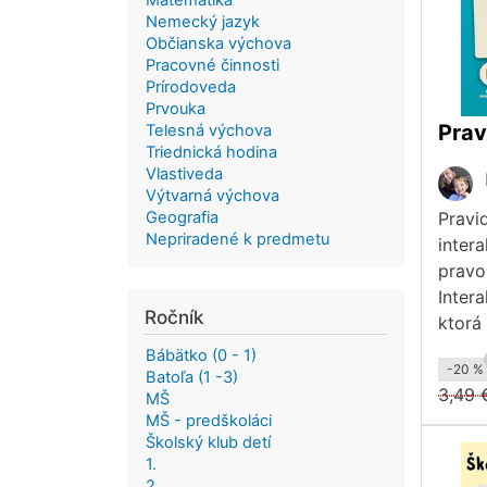
Matematika
Nemecký jazyk
Občianska výchova
Pracovné činnosti
Prírodoveda
Prvouka
Telesná výchova
Triednická hodina
Vlastiveda
Výtvarná výchova
Pravi
Geografia
Nepriradené k predmetu
inter
pravop
Inter
Ročník
ktorá
Bábätko (0 - 1)
-20 %
Batoľa (1 -3)
3,49 
MŠ
MŠ - predškoláci
Školský klub detí
1.
2.