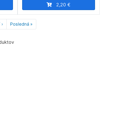
2,20 €
 ›
Ďalšia
Posledná »
Posledná
strana
strana
oduktov