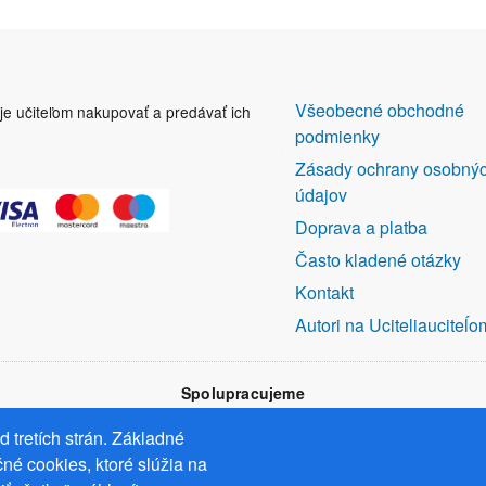
DALŠÍ
Všeobecné obchodné
uje učiteľom nakupovať a predávať ich
ODKAZY
podmienky
Zásady ochrany osobný
údajov
Doprava a platba
Často kladené otázky
Kontakt
Autori na Uciteliauciteĺo
Spolupracujeme
 tretích strán. Základné
né cookies, ktoré slúžia na