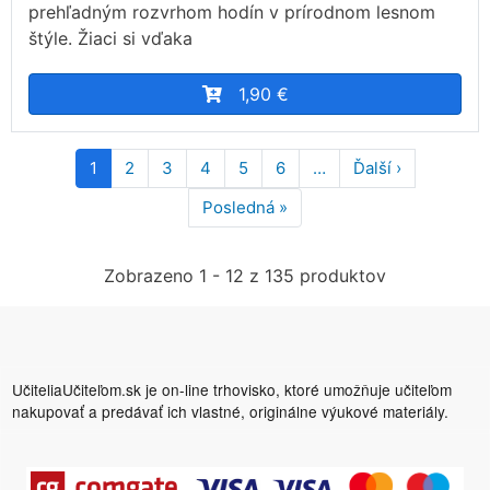
prehľadným rozvrhom hodín v prírodnom lesnom
štýle. Žiaci si vďaka
1,90 €
Pagination
1
2
3
4
5
6
…
Ďalší ›
Ďalšia
strana
Posledná »
Posledná
strana
Zobrazeno 1 - 12 z 135 produktov
UčiteliaUčiteľom.sk je on-line trhovisko, ktoré umožňuje učiteľom
nakupovať a predávať ich vlastné, originálne výukové materiály.