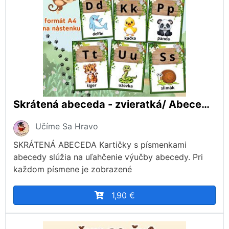
Skrátená abeceda - zvieratká/ Abeceda na nástenku
Učíme Sa Hravo
SKRÁTENÁ ABECEDA Kartičky s písmenkami
abecedy slúžia na uľahčenie výučby abecedy. Pri
každom písmene je zobrazené
1,90 €