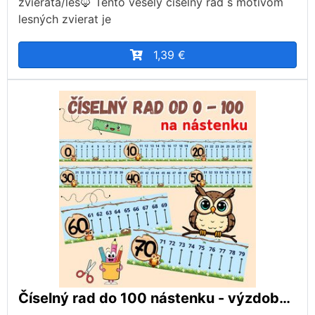
zvieratá/les🦊 Tento veselý číselný rad s motívom
lesných zvierat je
1,39 €
Číselný rad do 100 nástenku - výzdoba sovičky