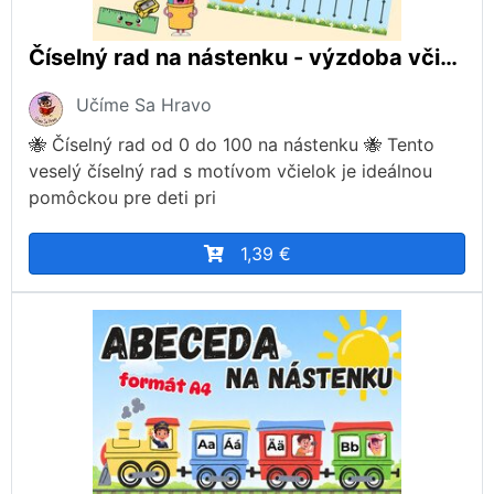
Číselný rad na nástenku - výzdoba včielky
Učíme Sa Hravo
🐝 Číselný rad od 0 do 100 na nástenku 🐝 Tento
veselý číselný rad s motívom včielok je ideálnou
pomôckou pre deti pri
1,39 €