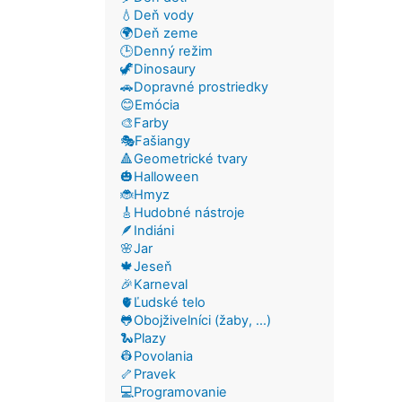
💧Deň vody
🌍Deň zeme
🕒Denný režim
🦖Dinosaury
🚗Dopravné prostriedky
😊Emócia
🎨Farby
🎭Fašiangy
🔺Geometrické tvary
🎃Halloween
🐞Hmyz
🎸Hudobné nástroje
🪶Indiáni
🌸Jar
🍁Jeseň
🎉Karneval
🫀Ľudské telo
🐸Obojživelníci (žaby, ...)
🐍Plazy
👷Povolania
🦴Pravek
💻Programovanie