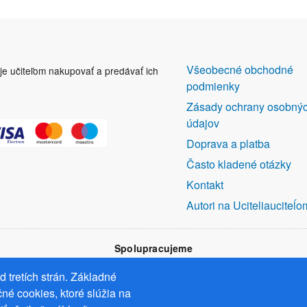
DALŠÍ
Všeobecné obchodné
uje učiteľom nakupovať a predávať ich
ODKAZY
podmienky
Zásady ochrany osobný
údajov
Doprava a platba
Často kladené otázky
Kontakt
Autori na Uciteliauciteĺo
Spolupracujeme
 tretích strán. Základné
né cookies, ktoré slúžia na