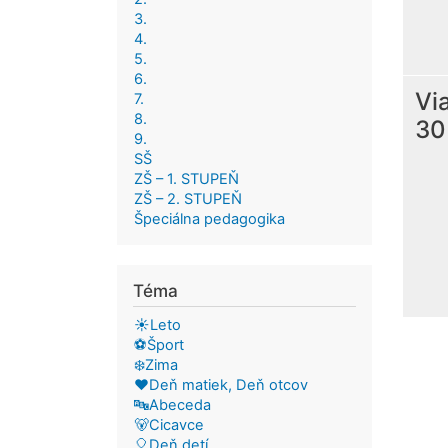
3.
4.
5.
6.
Vi
7.
8.
30
9.
SŠ
ZŠ – 1. STUPEŇ
ZŠ – 2. STUPEŇ
Špeciálna pedagogika
Téma
☀️Leto
⚽Šport
❄️Zima
❤️Deň matiek, Deň otcov
🔤Abeceda
🐻Cicavce
🎈Deň detí