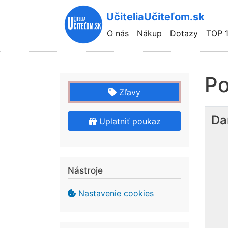
UčiteliaUčiteľom.sk
Hlavní
O nás
Nákup
Dotazy
TOP 
navigace
P
Zľavy
Da
Uplatniť poukaz
Nástroje
Nastavenie cookies