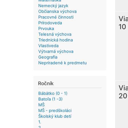
Matematika
Nemecký jazyk
Občianska výchova
Vi
Pracovné činnosti
Prírodoveda
10
Prvouka
Telesná výchova
Triednická hodina
Vlastiveda
Výtvarná výchova
Geografia
Nepriradené k predmetu
Ročník
Vi
Bábätko (0 - 1)
20
Batoľa (1 -3)
MŠ
MŠ - predškoláci
Školský klub detí
1.
2.