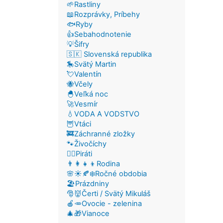
🌱Rastliny
📖Rozprávky, Príbehy
🐟Ryby
👍Sebahodnotenie
💡Šifry
🇸🇰 Slovenská republika
🎠Svätý Martin
💘Valentín
🐝Včely
🐣Veľká noc
🚀Vesmír
💧VODA A VODSTVO
🦉Vtáci
🚒Záchranné zložky
🐾Živočíchy
🏴‍☠️Piráti
👨‍👩‍👧‍👦Rodina
🌸☀️🍂❄️Ročné obdobia
🏖️Prázdniny
🎅👹Čerti / Svätý Mikuláš
🍎🥕Ovocie - zelenina
🎄🎁Vianoce