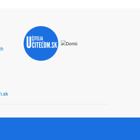
ch
m.sk