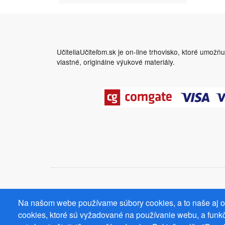
UčiteliaUčiteľom.sk je on-line trhovisko, ktoré umožň
vlastné, originálne výukové materiály.
Na našom webe používame súbory cookies, a to naše aj od
cookies, ktoré sú vyžadované na používanie webu, a funkč