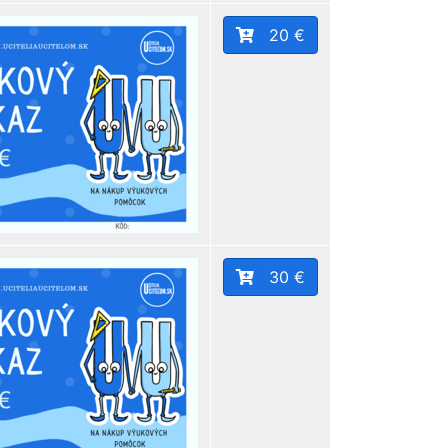
20 €
30 €