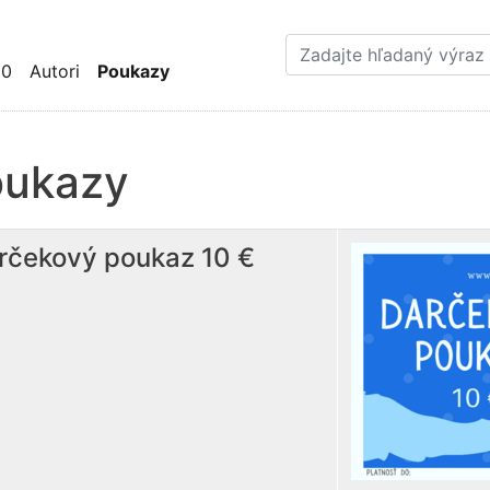
Skočiť
na
hlavný
10
Autori
Poukazy
obsah
oukazy
rčekový poukaz 10 €