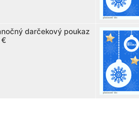
anočný darčekový poukaz
 €