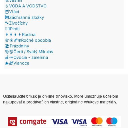
🚀Vesmír
💧VODA A VODSTVO
🦉Vtáci
🚒Záchranné zložky
🐾Živočíchy
🏴‍☠️Piráti
👨‍👩‍👧‍👦Rodina
🌸☀️🍂❄️Ročné obdobia
🏖️Prázdniny
🎅👹Čerti / Svätý Mikuláš
🍎🥕Ovocie - zelenina
🎄🎁Vianoce
UčiteliaUčiteľom.sk je on-line trhovisko, ktoré umožňuje učiteľom
nakupovať a predávať ich vlastné, originálne výukové materiály.