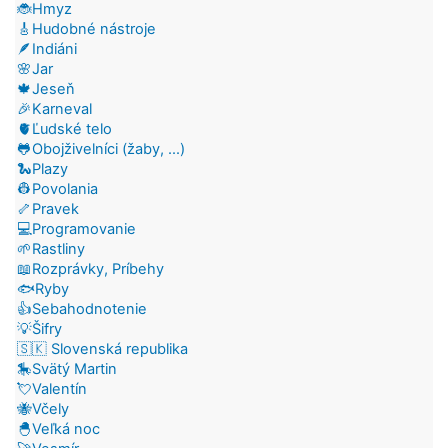
🐞Hmyz
🎸Hudobné nástroje
🪶Indiáni
🌸Jar
🍁Jeseň
🎉Karneval
🫀Ľudské telo
🐸Obojživelníci (žaby, ...)
🐍Plazy
👷Povolania
🦴Pravek
💻Programovanie
🌱Rastliny
📖Rozprávky, Príbehy
🐟Ryby
👍Sebahodnotenie
💡Šifry
🇸🇰 Slovenská republika
🎠Svätý Martin
💘Valentín
🐝Včely
🐣Veľká noc