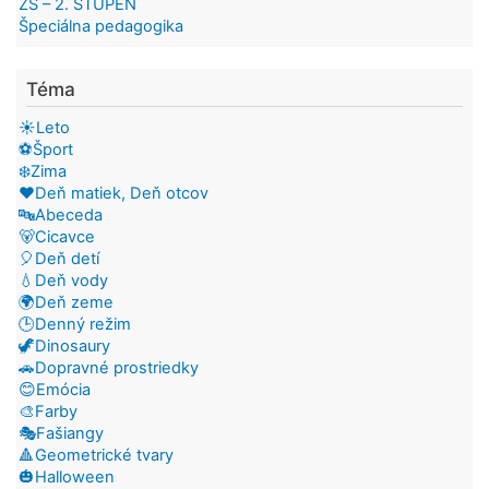
ZŠ – 2. STUPEŇ
Špeciálna pedagogika
Téma
☀️Leto
⚽Šport
❄️Zima
❤️Deň matiek, Deň otcov
🔤Abeceda
🐻Cicavce
🎈Deň detí
💧Deň vody
🌍Deň zeme
🕒Denný režim
🦖Dinosaury
🚗Dopravné prostriedky
😊Emócia
🎨Farby
🎭Fašiangy
🔺Geometrické tvary
🎃Halloween