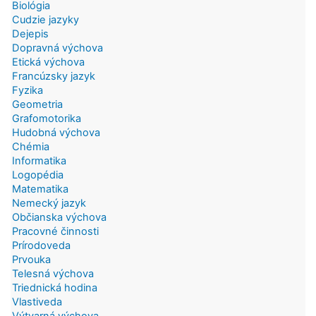
Biológia
Cudzie jazyky
Dejepis
Dopravná výchova
Etická výchova
Francúzsky jazyk
Fyzika
Geometria
Grafomotorika
Hudobná výchova
Chémia
Informatika
Logopédia
Matematika
Nemecký jazyk
Občianska výchova
Pracovné činnosti
Prírodoveda
Prvouka
Telesná výchova
Triednická hodina
Vlastiveda
Výtvarná výchova