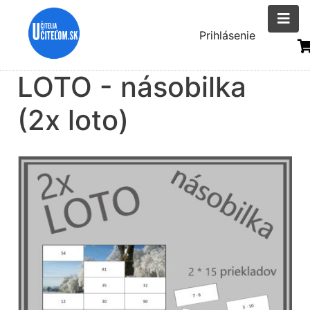
Skočiť
na
Menu
Prihlásenie
hlavný
uživatelsk
obsah
LOTO - násobilka
účtu
(2x loto)