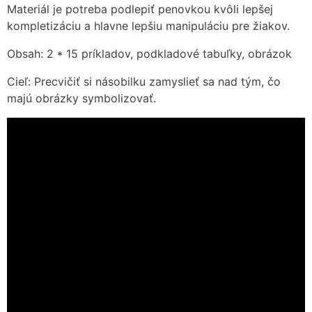
Materiál je potreba podlepiť penovkou kvôli lepšej
kompletizáciu a hlavne lepšiu manipuláciu pre žiakov.
Obsah: 2 * 15 príkladov, podkladové tabuľky, obrázok
Cieľ: Precvičiť si násobilku zamyslieť sa nad tým, čo
majú obrázky symbolizovať.