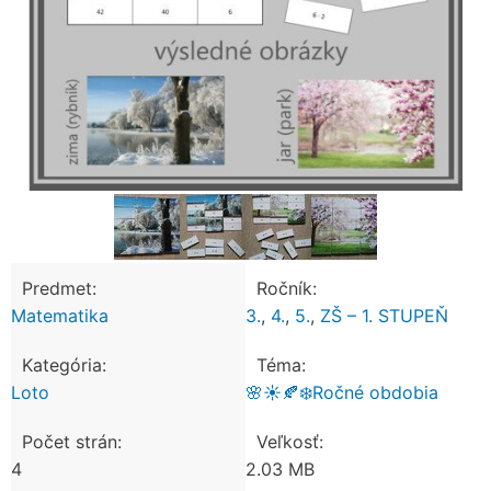
Predmet:
Ročník:
Matematika
3.
,
4.
,
5.
,
ZŠ – 1. STUPEŇ
Kategória:
Téma:
Loto
🌸☀️🍂❄️Ročné obdobia
Počet strán:
Veľkosť:
4
2.03 MB