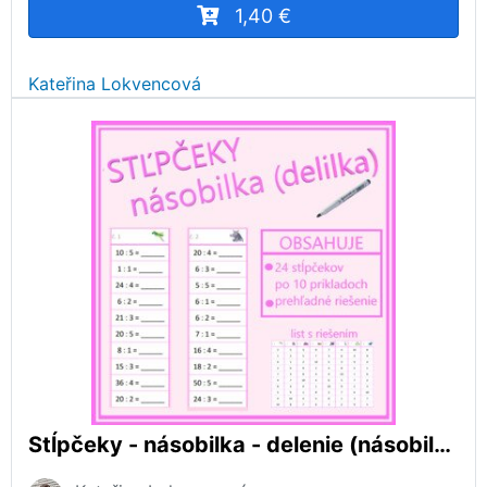
1,40 €
Kateřina Lokvencová
Stĺpčeky - násobilka - delenie (násobilkové delenie, delilka)