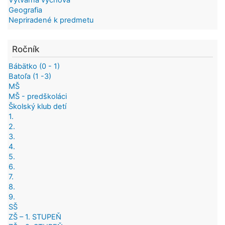
Geografia
Nepriradené k predmetu
Ročník
Bábätko (0 - 1)
Batoľa (1 -3)
MŠ
MŠ - predškoláci
Školský klub detí
1.
2.
3.
4.
5.
6.
7.
8.
9.
SŠ
ZŠ – 1. STUPEŇ