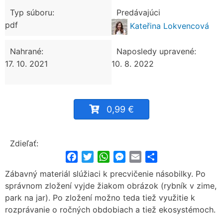
Typ súboru:
Predávajúci
pdf
Kateřina Lokvencová
Nahrané:
Naposledy upravené:
17. 10. 2021
10. 8. 2022
0,99 €
Zdieľať:
Facebook
Twitter
WhatsApp
Messenger
Email
Share
Zábavný materiál slúžiaci k precvičenie násobilky. Po
správnom zložení vyjde žiakom obrázok (rybník v zime,
park na jar). Po zložení možno teda tiež využitie k
rozprávanie o ročných obdobiach a tiež ekosystémoch.