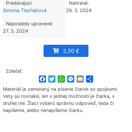
Predávajúci
Nahrané:
Simona Tlacháčová
26. 3. 2024
Naposledy upravené:
27. 3. 2024
2,50 €
Zdieľať:
Facebook
Twitter
WhatsApp
Messenger
Email
Share
Materiál je zameraný na písanie čiarok so spojkami.
Vety sú rovnaké, len v jednej možnosti je čiarka, v
druhej nie. Žiaci vyberú správnu odpoveď, teda či
napíšeme, alebo nenapíšeme čiarku.