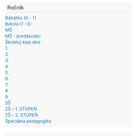
Ročník
Bábätko (0 - 1)
Batoľa (1 -3)
MŠ
MŠ - predškoláci
Školský klub detí
1.
2.
3.
4.
5.
6.
7.
8.
9.
SŠ
ZŠ – 1. STUPEŇ
ZŠ – 2. STUPEŇ
Špeciálna pedagogika