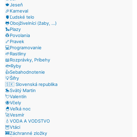
🍁Jeseň
🎉Karneval
🫀Ľudské telo
🐸Obojživelníci (žaby, ...)
🐍Plazy
👷Povolania
🦴Pravek
💻Programovanie
🌱Rastliny
📖Rozprávky, Príbehy
🐟Ryby
👍Sebahodnotenie
💡Šifry
🇸🇰 Slovenská republika
🎠Svätý Martin
💘Valentín
🐝Včely
🐣Veľká noc
🚀Vesmír
💧VODA A VODSTVO
🦉Vtáci
🚒Záchranné zložky