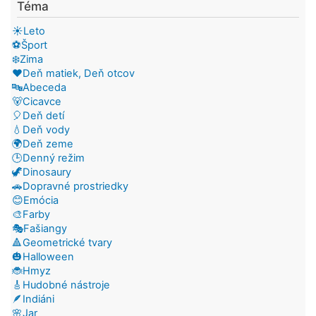
Téma
☀️Leto
⚽Šport
❄️Zima
❤️Deň matiek, Deň otcov
🔤Abeceda
🐻Cicavce
🎈Deň detí
💧Deň vody
🌍Deň zeme
🕒Denný režim
🦖Dinosaury
🚗Dopravné prostriedky
😊Emócia
🎨Farby
🎭Fašiangy
🔺Geometrické tvary
🎃Halloween
🐞Hmyz
🎸Hudobné nástroje
🪶Indiáni
🌸Jar