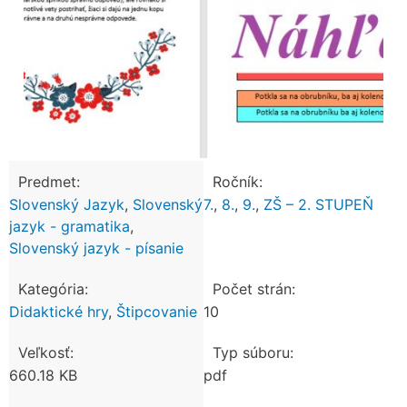
Predmet:
Ročník:
Slovenský Jazyk
,
Slovenský
7.
,
8.
,
9.
,
ZŠ – 2. STUPEŇ
jazyk - gramatika
,
Slovenský jazyk - písanie
Kategória:
Počet strán:
Didaktické hry
,
Štipcovanie
10
Veľkosť:
Typ súboru:
660.18 KB
pdf