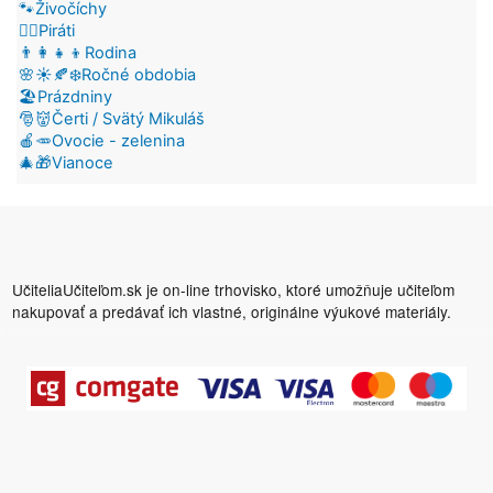
🐾Živočíchy
🏴‍☠️Piráti
👨‍👩‍👧‍👦Rodina
🌸☀️🍂❄️Ročné obdobia
🏖️Prázdniny
🎅👹Čerti / Svätý Mikuláš
🍎🥕Ovocie - zelenina
🎄🎁Vianoce
UčiteliaUčiteľom.sk je on-line trhovisko, ktoré umožňuje učiteľom
nakupovať a predávať ich vlastné, originálne výukové materiály.