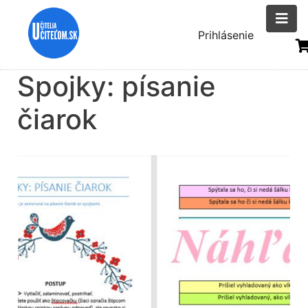
Skočiť
na
Menu
Prihlásenie
hlavný
uživatelsk
obsah
Spojky: písanie
účtu
čiarok