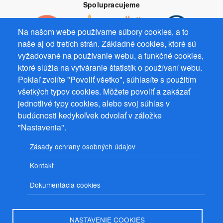
Spolupracujeme
Na našom webe používame súbory cookies, a to
naše aj od tretích strán. Základné cookies, ktoré sú
vyžadované na používanie webu, a funkčné cookies,
Prevádzkovateľ: Mgr. Bc. Žaneta Radimecká, MBA, Ostrov 256, 561
ktoré slúžia na vytváranie štatistík o používaní webu.
22 Ostrov, IČ 08993033, DIČ CZ9161263958
Pokiaľ zvolíte "Povoliť všetko", súhlasíte s použitím
všetkých typov cookies. Môžete povoliť a zakázať
© 2026
PuzzleWebs
s.r.o.
jednotlivé typy cookies, alebo svoj súhlas v
budúcnosti kedykoľvek odvolať v záložke
"Nastavenia".
Zásady ochrany osobných údajov
Kontakt
Dokumentácia cookies
NASTAVENIE COOKIES