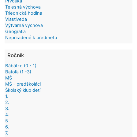
Prvouka
Telesná výchova
Triednická hodina
Vlastiveda
Výtvarná výchova
Geografia
Nepriradené k predmetu
Ročník
Bábätko (0 - 1)
Batoľa (1 -3)
MŠ
MŠ - predškoláci
Školský klub detí
1.
2.
3.
4.
5.
6.
7.