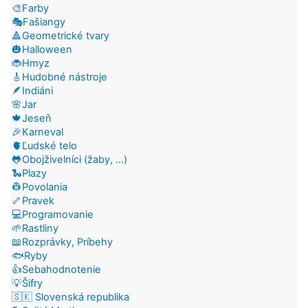
🎨Farby
🎭Fašiangy
🔺Geometrické tvary
🎃Halloween
🐞Hmyz
🎸Hudobné nástroje
🪶Indiáni
🌸Jar
🍁Jeseň
🎉Karneval
🫀Ľudské telo
🐸Obojživelníci (žaby, ...)
🐍Plazy
👷Povolania
🦴Pravek
💻Programovanie
🌱Rastliny
📖Rozprávky, Príbehy
🐟Ryby
👍Sebahodnotenie
💡Šifry
🇸🇰 Slovenská republika