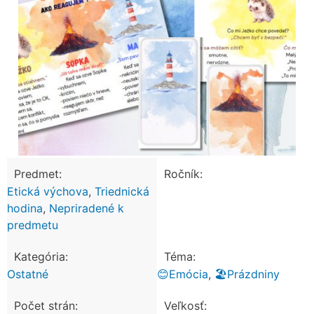
Predmet:
Ročník:
Etická výchova
,
Triednická
hodina
,
Nepriradené k
predmetu
Kategória:
Téma:
Ostatné
😊Emócia
,
🏖️Prázdniny
Počet strán:
Veľkosť: