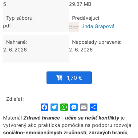
5
29.87 MB
Typ súboru:
Predávajúci
pdf
Linda Grapová
Nahrané:
Naposledy upravené:
2. 6. 2026
2. 6. 2026
1,70 €
Zdieľať:
Facebook
Twitter
WhatsApp
Messenger
Email
Share
Materiál
Zdravé hranice - učím sa riešiť konflikty
je
vytvorený ako praktická pomôcka na podporu rozvoja
sociálno-emocionálnych zručností, zdravých hraníc,