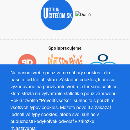
Spolupracujeme
Na našom webe používame súbory cookies, a to
naše aj od tretích strán. Základné cookies, ktoré sú
Prevádzkovateľ: Mgr. Bc. Žaneta Radimecká, MBA, Ostrov 256, 561
vyžadované na používanie webu, a funkčné cookies,
22 Ostrov, IČ 08993033, DIČ CZ9161263958
ktoré slúžia na vytváranie štatistík o používaní webu.
Pokiaľ zvolíte "Povoliť všetko", súhlasíte s použitím
© 2026
PuzzleWebs
s.r.o.
všetkých typov cookies. Môžete povoliť a zakázať
jednotlivé typy cookies, alebo svoj súhlas v
budúcnosti kedykoľvek odvolať v záložke
"Nastavenia".