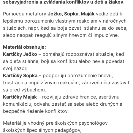
sebavyjadrenia a zvládania konfliktov u detí a žiakov
.
Pomocou metafory
Ježko, Sopka, Maják
vedie deti k
lepšiemu porozumeniu vlastným reakciám v náročných
situáciách, napr. keď sa boja ozvať, stiahnu sa do seba,
alebo naopak reagujú silným hnevom či impulzívne.
Materiál obsahuje:
Kartičky Ježko
– pomáhajú rozpoznávať situácie, keď
sa dieťa stiahne, bojí sa konfliktu alebo nevie povedať
svoj názor.
Kartičky Sopka
– podporujú porozumenie hnevu,
frustrácii a impulzívnym reakciám, zároveň učia zastaviť
sa pred výbuchom.
Kartičky Maják
– rozvíjajú zdravé hranice, asertívnu
komunikáciu, odvahu zastať sa seba alebo druhých a
bezpečné riešenie konfliktov.
Materiál je vhodný pre školských psychológov,
školských špeciálnych pedagógov,