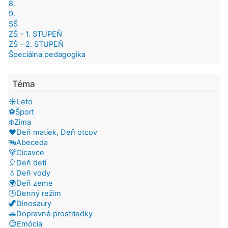
8.
9.
SŠ
ZŠ – 1. STUPEŇ
ZŠ – 2. STUPEŇ
Špeciálna pedagogika
Téma
☀️Leto
⚽Šport
❄️Zima
❤️Deň matiek, Deň otcov
🔤Abeceda
🐻Cicavce
🎈Deň detí
💧Deň vody
🌍Deň zeme
🕒Denný režim
🦖Dinosaury
🚗Dopravné prostriedky
😊Emócia