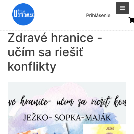
Skočiť
na
Menu
Prihlásenie
hlavný
uživatelsk
obsah
Zdravé hranice -
účtu
učím sa riešiť
konflikty