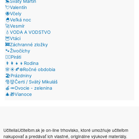
🎠Svätý Martin
💘Valentín
🐝Včely
🐣Veľká noc
🚀Vesmír
💧VODA A VODSTVO
🦉Vtáci
🚒Záchranné zložky
🐾Živočíchy
🏴‍☠️Piráti
👨‍👩‍👧‍👦Rodina
🌸☀️🍂❄️Ročné obdobia
🏖️Prázdniny
🎅👹Čerti / Svätý Mikuláš
🍎🥕Ovocie - zelenina
🎄🎁Vianoce
UčiteliaUčiteľom.sk je on-line trhovisko, ktoré umožňuje učiteľom
nakupovať a predávať ich vlastné, originálne výukové materiály.