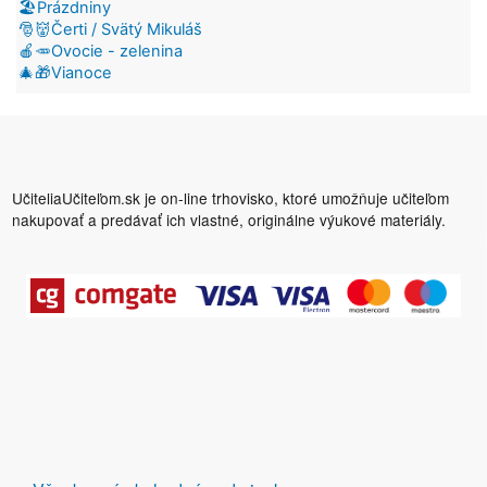
🏖️Prázdniny
🎅👹Čerti / Svätý Mikuláš
🍎🥕Ovocie - zelenina
🎄🎁Vianoce
UčiteliaUčiteľom.sk je on-line trhovisko, ktoré umožňuje učiteľom
nakupovať a predávať ich vlastné, originálne výukové materiály.
DALŠÍ