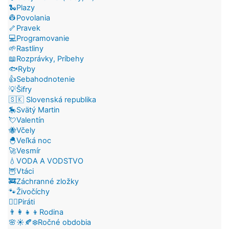
🐍Plazy
👷Povolania
🦴Pravek
💻Programovanie
🌱Rastliny
📖Rozprávky, Príbehy
🐟Ryby
👍Sebahodnotenie
💡Šifry
🇸🇰 Slovenská republika
🎠Svätý Martin
💘Valentín
🐝Včely
🐣Veľká noc
🚀Vesmír
💧VODA A VODSTVO
🦉Vtáci
🚒Záchranné zložky
🐾Živočíchy
🏴‍☠️Piráti
👨‍👩‍👧‍👦Rodina
🌸☀️🍂❄️Ročné obdobia