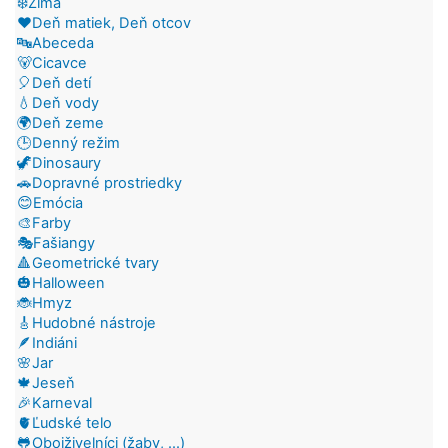
❄️Zima
❤️Deň matiek, Deň otcov
🔤Abeceda
🐻Cicavce
🎈Deň detí
💧Deň vody
🌍Deň zeme
🕒Denný režim
🦖Dinosaury
🚗Dopravné prostriedky
😊Emócia
🎨Farby
🎭Fašiangy
🔺Geometrické tvary
🎃Halloween
🐞Hmyz
🎸Hudobné nástroje
🪶Indiáni
🌸Jar
🍁Jeseň
🎉Karneval
🫀Ľudské telo
🐸Obojživelníci (žaby, ...)