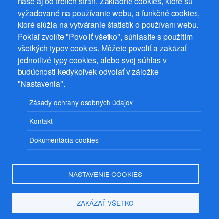
naše aj od tretích strán. Základné cookies, ktoré sú
vyžadované na používanie webu, a funkčné cookies,
ktoré slúžia na vytváranie štatistík o používaní webu.
Prevádzkovateľ: Mgr. Bc. Žaneta Radimecká, MBA, Ostrov 256, 561
22 Ostrov, IČ 08993033, DIČ CZ9161263958
Pokiaľ zvolíte "Povoliť všetko", súhlasíte s použitím
všetkých typov cookies. Môžete povoliť a zakázať
© 2026
PuzzleWebs
s.r.o.
jednotlivé typy cookies, alebo svoj súhlas v
budúcnosti kedykoľvek odvolať v záložke
"Nastavenia".
Zásady ochrany osobných údajov
Kontakt
Dokumentácia cookies
NASTAVENIE COOKIES
ZAKÁZAŤ VŠETKO