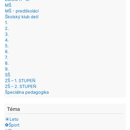
MŠ
MŠ - predškoláci
Školský klub detí
1.
2.
3.
4.
5.
6.
7.
8.
9.
SŠ
ZŠ – 1. STUPEŇ
ZŠ – 2. STUPEŇ
Špeciálna pedagogika
Téma
☀️Leto
⚽Šport