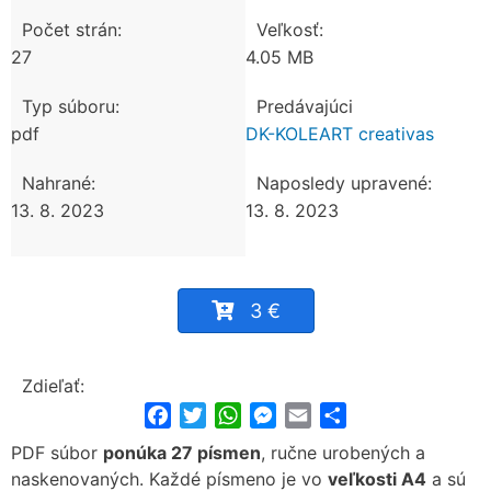
Počet strán:
Veľkosť:
27
4.05 MB
Typ súboru:
Predávajúci
pdf
DK-KOLEART creativas
Nahrané:
Naposledy upravené:
13. 8. 2023
13. 8. 2023
3 €
Zdieľať:
Facebook
Twitter
WhatsApp
Messenger
Email
Share
PDF súbor
ponúka 27 písmen
, ručne urobených a
naskenovaných. Každé písmeno je vo
veľkosti A4
a sú