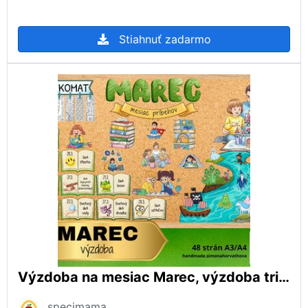
Stiahnuť zadarmo
Výzdoba na mesiac Marec, výzdoba triedy, Jar, Nástenka, Kniha
specimama