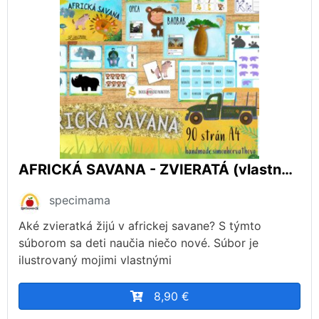
AFRICKÁ SAVANA - ZVIERATÁ (vlastné autorské ilustrácie), zvieratá v Afrike, zvieratá, živočíchy
specimama
Aké zvieratká žijú v africkej savane? S týmto
súborom sa deti naučia niečo nové. Súbor je
ilustrovaný mojimi vlastnými
8,90 €