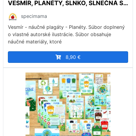
VESMÍR, PLANÉTY, SLNKO, SLNEČNÁ SÚSTAVA, NÁUČNÉ PLAGÁTY, náučné plagáty
specimama
Vesmír - náučné plagáty - Planéty. Súbor doplnený
o vlastné autorské ilustrácie. Súbor obsahuje
náučné materiály, ktoré
8,90 €