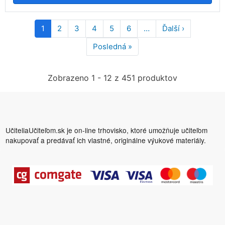
Pagination
1
2
3
4
5
6
…
Ďalší ›
Ďalšia
strana
Posledná »
Posledná
strana
Zobrazeno 1 - 12 z 451 produktov
UčiteliaUčiteľom.sk je on-line trhovisko, ktoré umožňuje učiteľom
nakupovať a predávať ich vlastné, originálne výukové materiály.