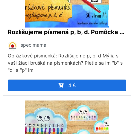
Rozlišujeme písmená p, b, d. Pomôcka pri učení, Obrázkové písmená, abeceda, plagáty
specimama
Obrázkové písmenká: Rozlišujeme p, b, d Mýlia si
vaši žiaci brušká na písmenkách? Pletie sa im "b" s
"d" a "p" im
4 €