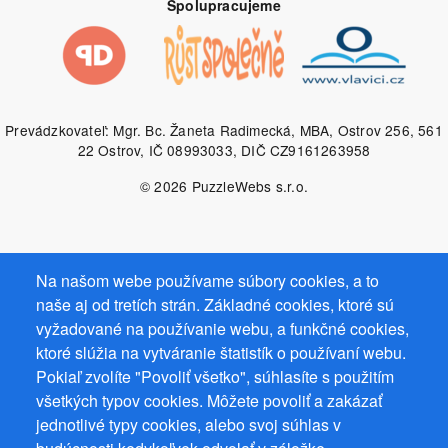
Spolupracujeme
Prevádzkovateľ: Mgr. Bc. Žaneta Radimecká, MBA, Ostrov 256, 561
22 Ostrov, IČ 08993033, DIČ CZ9161263958
© 2026
PuzzleWebs
s.r.o.
Na našom webe používame súbory cookies, a to
naše aj od tretích strán. Základné cookies, ktoré sú
vyžadované na používanie webu, a funkčné cookies,
ktoré slúžia na vytváranie štatistík o používaní webu.
Pokiaľ zvolíte "Povoliť všetko", súhlasíte s použitím
všetkých typov cookies. Môžete povoliť a zakázať
jednotlivé typy cookies, alebo svoj súhlas v