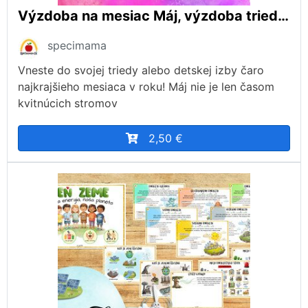
Výzdoba na mesiac Máj, výzdoba triedy, Deň Matiek, Deň Včiel, nástenka
specimama
Vneste do svojej triedy alebo detskej izby čaro
najkrajšieho mesiaca v roku! Máj nie je len časom
kvitnúcich stromov
2,50 €