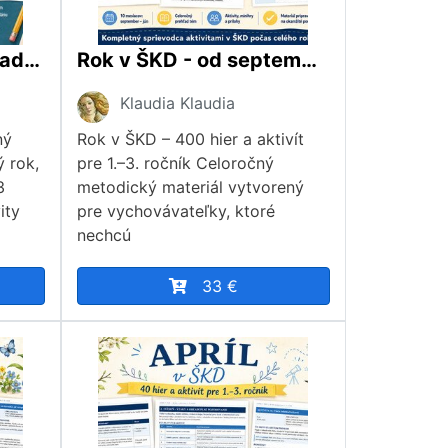
Rok v ŠKD - ukážka zadarmo
Rok v ŠKD - od septembra po jún
Klaudia Klaudia
ný
Rok v ŠKD – 400 hier a aktivít
ý rok,
pre 1.–3. ročník Celoročný
3
metodický materiál vytvorený
ity
pre vychovávateľky, ktoré
nechcú
o
33 €