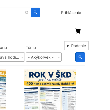
Menu
Prihlásenie
uživatelského
účtu
Radenie
ória
Téma
rava hodiny/lekcie
- Akýkoľvek -