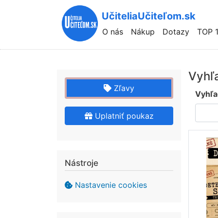
UčiteliaUčiteľom.sk
Hlavní
O nás
Nákup
Dotazy
TOP 
navigace
Vyhľ
Zľavy
Vyhľa
Uplatniť poukaz
Nástroje
Nastavenie cookies