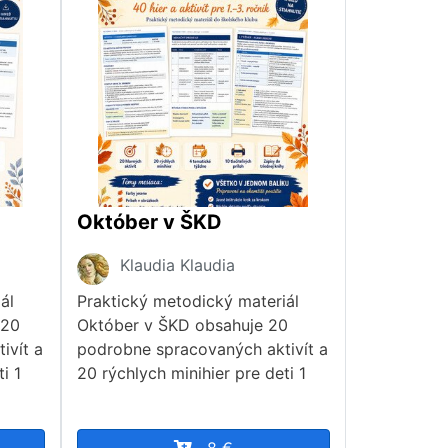
Október v ŠKD
Klaudia Klaudia
ál
Praktický metodický materiál
 20
Október v ŠKD obsahuje 20
ivít a
podrobne spracovaných aktivít a
i 1
20 rýchlych minihier pre deti 1