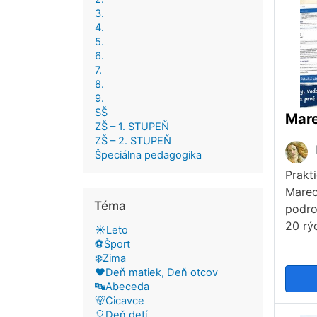
3.
4.
5.
6.
7.
8.
9.
SŠ
Mar
ZŠ – 1. STUPEŇ
ZŠ – 2. STUPEŇ
Špeciálna pedagogika
Prakt
Marec
Téma
podro
20 rýc
☀️Leto
⚽Šport
❄️Zima
❤️Deň matiek, Deň otcov
🔤Abeceda
🐻Cicavce
🎈Deň detí