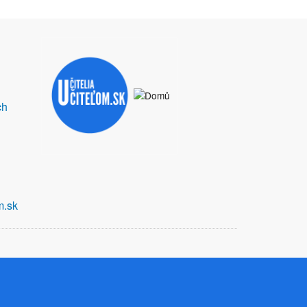
ch
m.sk