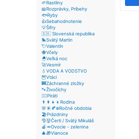
🌱Rastliny
📖Rozprávky, Príbehy
🐟Ryby
Pag
👍Sebahodnotenie
💡Šifry
🇸🇰 Slovenská republika
🎠Svätý Martin
💘Valentín
🐝Včely
🐣Veľká noc
🚀Vesmír
💧VODA A VODSTVO
🦉Vtáci
🚒Záchranné zložky
🐾Živočíchy
🏴‍☠️Piráti
👨‍👩‍👧‍👦Rodina
🌸☀️🍂❄️Ročné obdobia
🏖️Prázdniny
🎅👹Čerti / Svätý Mikuláš
🍎🥕Ovocie - zelenina
🎄🎁Vianoce