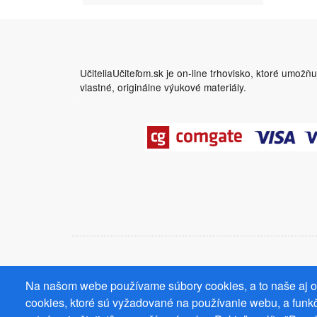
UčiteliaUčiteľom.sk je on-line trhovisko, ktoré umožň
vlastné, originálne výukové materiály.
Na našom webe používame súbory cookies, a to naše aj od
cookies, ktoré sú vyžadované na používanie webu, a funkč