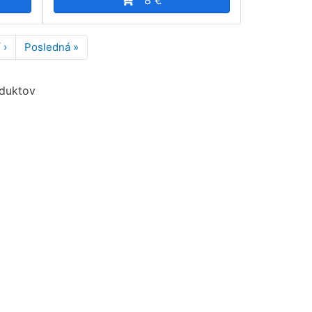
8 €
 ›
Ďalšia
Posledná »
Posledná
strana
strana
oduktov