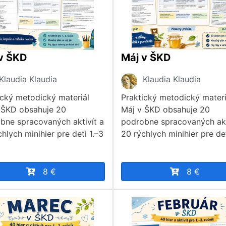
v ŠKD
Máj v ŠKD
Klaudia Klaudia
Klaudia Klaudia
ický metodický materiál
Praktický metodický materi
 ŠKD obsahuje 20
Máj v ŠKD obsahuje 20
bne spracovaných aktivít a
podrobne spracovaných akt
hlych minihier pre deti 1.–3
20 rýchlych minihier pre det
8 €
8 €