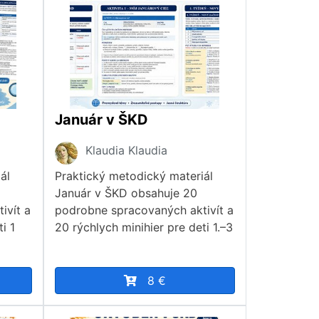
Január v ŠKD
Klaudia Klaudia
ál
Praktický metodický materiál
Január v ŠKD obsahuje 20
ivít a
podrobne spracovaných aktivít a
i 1
20 rýchlych minihier pre deti 1.–3
8 €