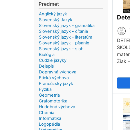
Predmet
Anglický jazyk
Slovenský Jazyk
Slovenský jazyk - gramatika
Slovenský jazyk - čítanie
Slovenský jazyk - literatúra
DETE
Slovenský jazyk - písanie
ŠKOLS
Slovenský jazyk - sloh
materi
Biológia
Cudzie jazyky
Žiak –
Dejepis
Dopravná výchova
Etická výchova
Francúzsky jazyk
Fyzika
Geometria
Grafomotorika
Hudobná výchova
Chémia
Informatika
Logopédia