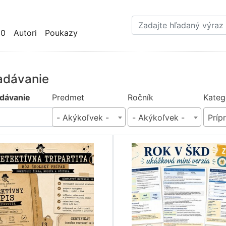
Skočiť
na
hlavný
10
Autori
Poukazy
obsah
adávanie
dávanie
Predmet
Ročník
Kateg
- Akýkoľvek -
- Akýkoľvek -
Príp