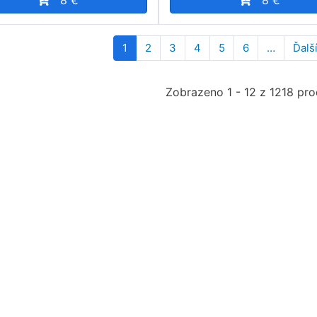
8 €
8 €
ination
1
2
3
4
5
6
…
Ďalší
Zobrazeno 1 - 12 z 1218 pr