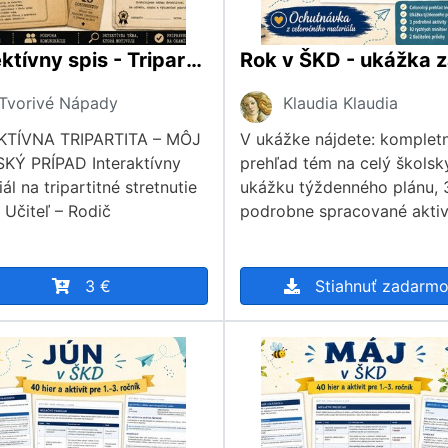
Detektívny spis - Tripartita
Tvorivé Nápady
Klaudia Klaudia
KTÍVNA TRIPARTITA – MÔJ
V ukážke nájdete: komplet
KÝ PRÍPAD Interaktívny
prehľad tém na celý školsk
ál na tripartitné stretnutie
ukážku týždenného plánu, 
 Učiteľ – Rodič
podrobne spracované aktiv
3 €
Stiahnuť zadarm