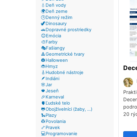
💧Deň vody
🌍Deň zeme
🕒Denný režim
🦖Dinosaury
🚗Dopravné prostriedky
😊Emócia
🎨Farby
🎭Fašiangy
🔺Geometrické tvary
🎃Halloween
🐞Hmyz
Dec
🎸Hudobné nástroje
🪶Indiáni
🌸Jar
🍁Jeseň
Prakt
🎉Karneval
Decem
🫀Ľudské telo
podro
🐸Obojživelníci (žaby, ...)
20 rýc
🐍Plazy
👷Povolania
🦴Pravek
💻Programovanie