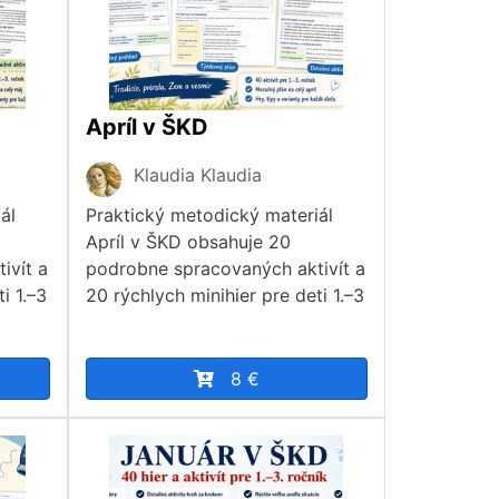
Apríl v ŠKD
Klaudia Klaudia
ál
Praktický metodický materiál
Apríl v ŠKD obsahuje 20
ivít a
podrobne spracovaných aktivít a
i 1.–3
20 rýchlych minihier pre deti 1.–3
8 €