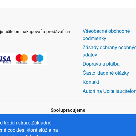
DALŠÍ
Všeobecné obchodné
uje učiteľom nakupovať a predávať ich
ODKAZY
podmienky
Zásady ochrany osobný
údajov
Doprava a platba
Často kladené otázky
Kontakt
Autori na Uciteliauciteĺo
Spolupracujeme
 tretích strán. Základné
né cookies, ktoré slúžia na