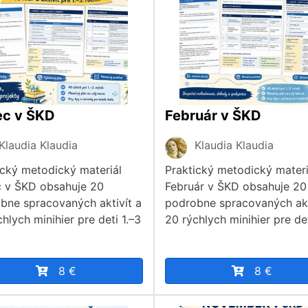
ec v ŠKD
Február v ŠKD
Klaudia Klaudia
Klaudia Klaudia
ický metodický materiál
Praktický metodický materi
 v ŠKD obsahuje 20
Február v ŠKD obsahuje 20
bne spracovaných aktivít a
podrobne spracovaných akt
hlych minihier pre deti 1.–3
20 rýchlych minihier pre det
8 €
8 €