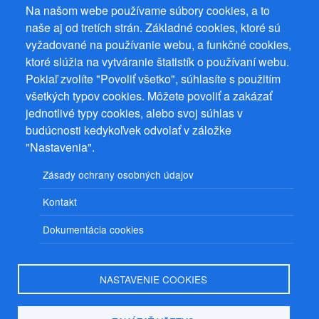
Na našom webe používame súbory cookies, a to
naše aj od tretích strán. Základné cookies, ktoré sú
vyžadované na používanie webu, a funkčné cookies,
Prevádzkovateľ: Mgr. Bc. Žaneta Radimecká, MBA, Ostrov 256, 561
ktoré slúžia na vytváranie štatistík o používaní webu.
22 Ostrov, IČ 08993033, DIČ CZ9161263958
Pokiaľ zvolíte "Povoliť všetko", súhlasíte s použitím
© 2026
PuzzleWebs
s.r.o.
všetkých typov cookies. Môžete povoliť a zakázať
jednotlivé typy cookies, alebo svoj súhlas v
budúcnosti kedykoľvek odvolať v záložke
"Nastavenia".
Zásady ochrany osobných údajov
Kontakt
Dokumentácia cookies
NASTAVENIE COOKIES