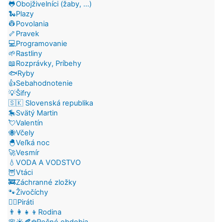
🐸Obojživelníci (žaby, ...)
🐍Plazy
👷Povolania
🦴Pravek
💻Programovanie
🌱Rastliny
📖Rozprávky, Príbehy
🐟Ryby
👍Sebahodnotenie
💡Šifry
🇸🇰 Slovenská republika
🎠Svätý Martin
💘Valentín
🐝Včely
🐣Veľká noc
🚀Vesmír
💧VODA A VODSTVO
🦉Vtáci
🚒Záchranné zložky
🐾Živočíchy
🏴‍☠️Piráti
👨‍👩‍👧‍👦Rodina
🌸☀️🍂❄️Ročné obdobia