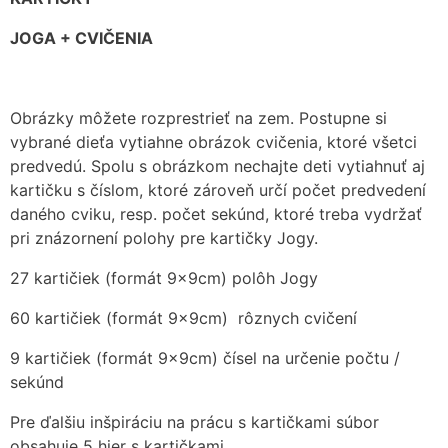
JOGA + CVIČENIA
Obrázky môžete rozprestrieť na zem. Postupne si
vybrané dieťa vytiahne obrázok cvičenia, ktoré všetci
predvedú. Spolu s obrázkom nechajte deti vytiahnuť aj
kartičku s číslom, ktoré zároveň určí počet predvedení
daného cviku, resp. počet sekúnd, ktoré treba vydržať
pri znázornení polohy pre kartičky Jogy.
27 kartičiek (formát 9x9cm) polôh Jogy
60 kartičiek (formát 9x9cm)
rôznych cvičení
9 kartičiek (formát 9x9cm) čísel na určenie počtu /
sekúnd
Pre ďalšiu inšpiráciu na prácu s kartičkami súbor
obsahuje 5 hier s kartičkami.