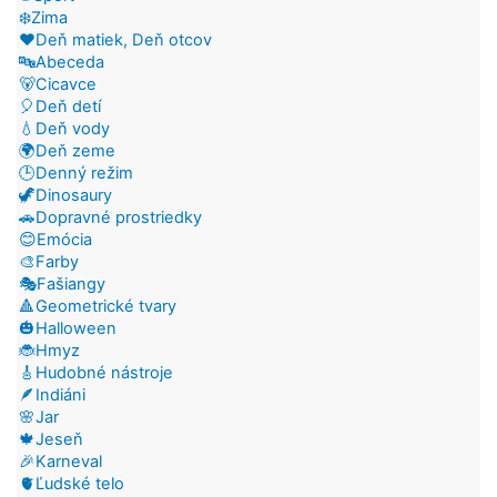
❄️Zima
❤️Deň matiek, Deň otcov
🔤Abeceda
🐻Cicavce
🎈Deň detí
💧Deň vody
🌍Deň zeme
🕒Denný režim
🦖Dinosaury
🚗Dopravné prostriedky
😊Emócia
🎨Farby
🎭Fašiangy
🔺Geometrické tvary
🎃Halloween
🐞Hmyz
🎸Hudobné nástroje
🪶Indiáni
🌸Jar
🍁Jeseň
🎉Karneval
🫀Ľudské telo