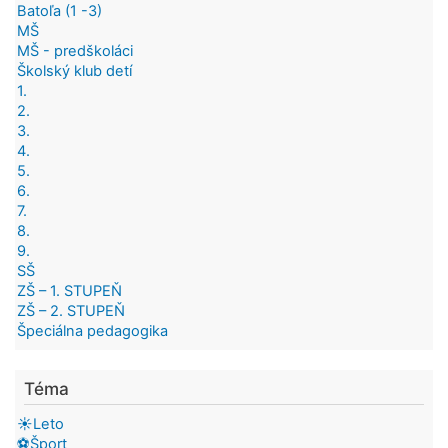
Batoľa (1 -3)
MŠ
MŠ - predškoláci
Školský klub detí
1.
2.
3.
4.
5.
6.
7.
8.
9.
SŠ
ZŠ – 1. STUPEŇ
ZŠ – 2. STUPEŇ
Špeciálna pedagogika
Téma
☀️Leto
⚽Šport