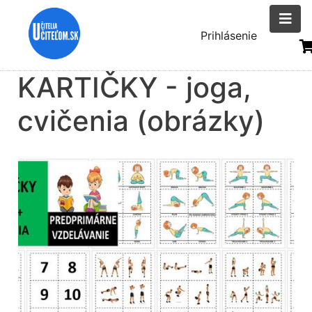
Skočiť
na
Menu
Prihlásenie
hlavný
uživatelsk
obsah
KARTIČKY - joga,
účtu
cvičenia (obrázky)