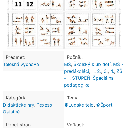
Predmet:
Ročník:
Telesná výchova
MŠ
,
Školský klub detí
,
MŠ -
predškoláci
,
1.
,
2.
,
3.
,
4.
,
ZŠ
– 1. STUPEŇ
,
Špeciálna
pedagogika
Kategória:
Téma:
Didaktické hry
,
Pexeso
,
🫀Ľudské telo
,
⚽Šport
Ostatné
Počet strán:
Veľkosť: