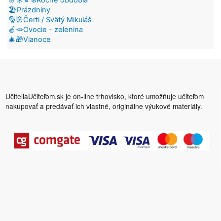
🏖️Prázdniny
🎅👹Čerti / Svätý Mikuláš
🍎🥕Ovocie - zelenina
🎄🎁Vianoce
UčiteliaUčiteľom.sk je on-line trhovisko, ktoré umožňuje učiteľom
nakupovať a predávať ich vlastné, originálne výukové materiály.