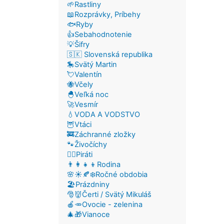
🌱Rastliny
📖Rozprávky, Príbehy
🐟Ryby
👍Sebahodnotenie
💡Šifry
🇸🇰 Slovenská republika
🎠Svätý Martin
💘Valentín
🐝Včely
🐣Veľká noc
🚀Vesmír
💧VODA A VODSTVO
🦉Vtáci
🚒Záchranné zložky
🐾Živočíchy
🏴‍☠️Piráti
👨‍👩‍👧‍👦Rodina
🌸☀️🍂❄️Ročné obdobia
🏖️Prázdniny
🎅👹Čerti / Svätý Mikuláš
🍎🥕Ovocie - zelenina
🎄🎁Vianoce