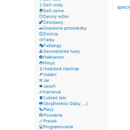
💧Deň vody
spec
🌍Deň zeme
🕒Denný režim
🦖Dinosaury
🚗Dopravné prostriedky
😊Emócia
🎨Farby
🎭Fašiangy
🔺Geometrické tvary
🎃Halloween
🐞Hmyz
🎸Hudobné nástroje
🪶Indiáni
🌸Jar
🍁Jeseň
🎉Karneval
🫀Ľudské telo
🐸Obojživelníci (žaby, ...)
🐍Plazy
👷Povolania
🦴Pravek
💻Programovanie