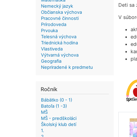
Matematika
Deti sa
Nemecký jazyk
Občianska výchova
V súbor
Pracovné činnosti
Prírodoveda
ak
Prvouka
ed
Telesná výchova
Triednická hodina
ed
Vlastiveda
ka
Výtvarná výchova
pl
Geografia
Nepriradené k predmetu
Ročník
Bábätko (0 - 1)
Batoľa (1 -3)
MŠ
MŠ - predškoláci
Školský klub detí
1.
2.