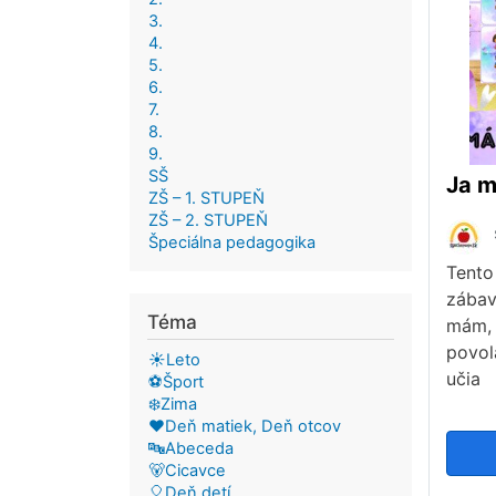
3.
4.
5.
6.
7.
8.
9.
SŠ
ZŠ – 1. STUPEŇ
ZŠ – 2. STUPEŇ
Špeciálna pedagogika
Tento
zábav
Téma
mám, 
povol
☀️Leto
učia
⚽Šport
❄️Zima
❤️Deň matiek, Deň otcov
🔤Abeceda
🐻Cicavce
🎈Deň detí