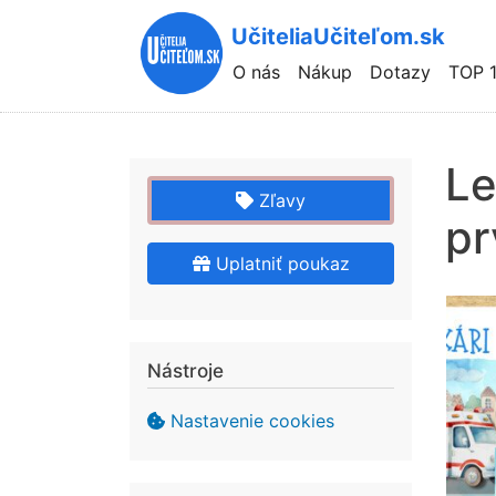
UčiteliaUčiteľom.sk
Hlavní
O nás
Nákup
Dotazy
TOP 
navigace
Le
Zľavy
pr
Uplatniť poukaz
Nástroje
Nastavenie cookies