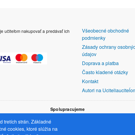
DALŠÍ
Všeobecné obchodné
uje učiteľom nakupovať a predávať ich
ODKAZY
podmienky
Zásady ochrany osobný
údajov
Doprava a platba
Často kladené otázky
Kontakt
Autori na Uciteliauciteĺo
Spolupracujeme
 tretích strán. Základné
né cookies, ktoré slúžia na