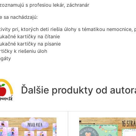
 zoznamujú s profesiou lekár, záchranár
e sa nachádzajú:
tivity pri, ktorých deti riešia úlohy s tématikou nemocnice
ukačné kartičky na čítanie
ukačné kartičky na písanie
rtičky k riešeniu úloh
agáty
Ďalšie produkty od auto