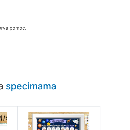
, prvá pomoc.
ra
specimama