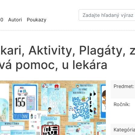
Skočiť
na
hlavný
10
Autori
Poukazy
obsah
kari, Aktivity, Plagáty,
vá pomoc, u lekára
Predmet:
Ročník:
Kategória