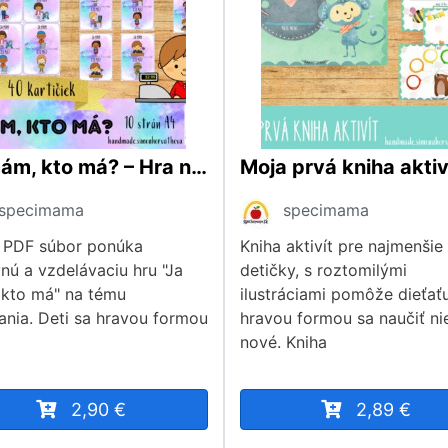
Ja mám, kto má? – Hra na tému povolania, povolania, profesie, Aktivity
Moja prvá kniha aktiv
specimama
specimama
 PDF súbor ponúka
Kniha aktivít pre najmenšie
nú a vzdelávaciu hru "Ja
detičky, s roztomilými
kto má" na tému
ilustráciami pomôže dieťať
ania. Deti sa hravou formou
hravou formou sa naučiť ni
nové. Kniha
2,90 €
2,89 €