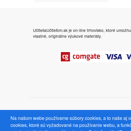
UčiteliaUčiteľom.sk je on-line trhovisko, ktoré umožň
vlastné, originálne výukové materiály.
Na našom webe používame súbory cookies, a to naše aj od
cookies, ktoré sú vyžadované na používanie webu, a funkč