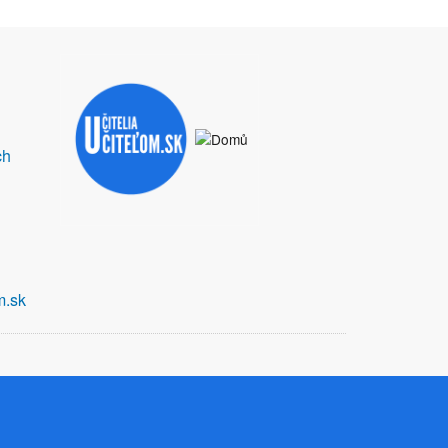
ch
m.sk