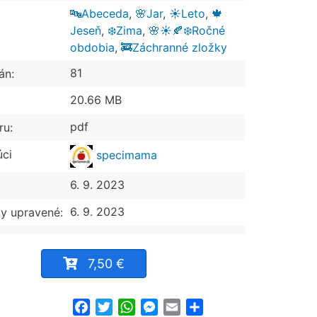
🔤Abeceda
,
🌸Jar
,
☀️Leto
,
🍁
Jeseň
,
❄️Zima
,
🌸☀️🍂❄️Ročné
obdobia
,
🚒Záchranné zložky
81
án:
20.66 MB
pdf
ru:
úci
specimama
6. 9. 2023
6. 9. 2023
y upravené:
7,50 €
Facebook
Twitter
WhatsApp
Messenger
Email
Share