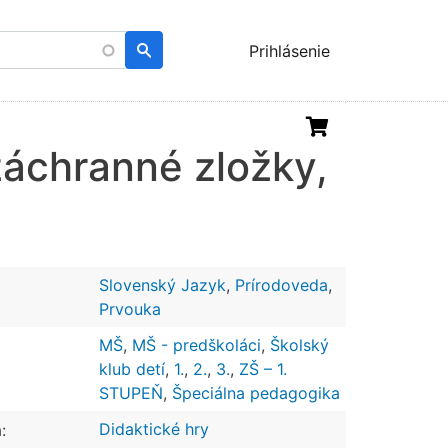
Menu
Prihlásenie
uživatelského
účtu
 záchranné zložky,
Slovenský Jazyk
,
Prírodoveda
,
Prvouka
MŠ
,
MŠ - predškoláci
,
Školský
klub detí
,
1.
,
2.
,
3.
,
ZŠ – 1.
STUPEŇ
,
Špeciálna pedagogika
Didaktické hry
: