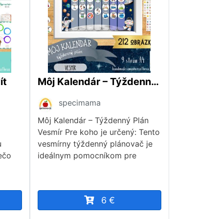
ít
Môj Kalendár – Týždenný Plán Vesmír, veľkosť A3/A4
specimama
Môj Kalendár – Týždenný Plán
Vesmír Pre koho je určený: Tento
u
vesmírny týždenný plánovač je
ečo
ideálnym pomocníkom pre
6 €