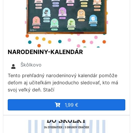
NARODENINY-KALENDÁR
Škôlkovo
Tento prehľadný narodeninový kalendár pomôže
deťom aj učiteľkám jednoducho sledovať, kto má
svoj veľký deň. Stačí
1,99 €