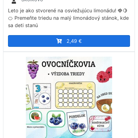
Leto je ako stvorené na osviežujúcu limonádu! 🍓🍋
🍊 Premeňte triedu na malý limonádový stánok, kde
sa deti stanú
2,49 €