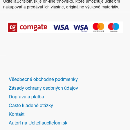
UčiteliaUčiteľom.sk je on-line trhovisko, ktoré umožňuje učiteľom
nakupovať a predávať ich vlastné, originálne výukové materiály.
DALŠÍ
Všeobecné obchodné podmienky
ODKAZY
Zásady ochrany osobných údajov
Doprava a platba
Často kladené otázky
Kontakt
Autori na Uciteliauciteĺom.sk