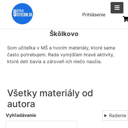
Skočiť
na
Menu
Prihlásenie
hlavný
uživatelsk
obsah
Škôlkovo
účtu
Som učiteľka v MŠ a tvorím materiály, ktoré sama
často potrebujem. Rada vymýšľam hravé aktivity,
ktoré deti bavia a zároveň ich niečo naučia.
Všetky materiály od
autora
Vyhľadávanie
Radenie