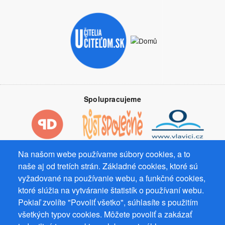
Spolupracujeme
Na našom webe používame súbory cookies, a to
Prevádzkovateľ: Mgr. Bc. Žaneta Radimecká, MBA, Ostrov 256, 561
naše aj od tretích strán. Základné cookies, ktoré sú
22 Ostrov, IČ 08993033, DIČ CZ9161263958
vyžadované na používanie webu, a funkčné cookies,
ktoré slúžia na vytváranie štatistík o používaní webu.
© 2026
PuzzleWebs
s.r.o.
Pokiaľ zvolíte "Povoliť všetko", súhlasíte s použitím
všetkých typov cookies. Môžete povoliť a zakázať