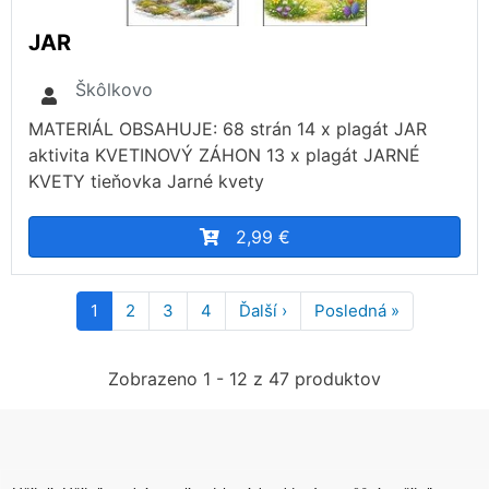
JAR
Škôlkovo
MATERIÁL OBSAHUJE: 68 strán 14 x plagát JAR
aktivita KVETINOVÝ ZÁHON 13 x plagát JARNÉ
KVETY tieňovka Jarné kvety
2,99 €
Pagination
1
2
3
4
Ďalší ›
Ďalšia
Posledná »
Posledná
strana
strana
Zobrazeno 1 - 12 z 47 produktov