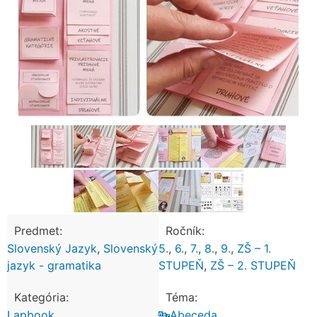
Predmet:
Ročník:
Slovenský Jazyk
,
Slovenský
5.
,
6.
,
7.
,
8.
,
9.
,
ZŠ – 1.
jazyk - gramatika
STUPEŇ
,
ZŠ – 2. STUPEŇ
Kategória:
Téma:
Lapbook
🔤Abeceda