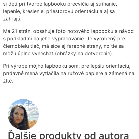
si deti pri tvorbe lapbooku precvičia aj strihanie,
lepenie, kreslenie, priestorovú orientáciu a aj sa
zahrajú.
Má 21 strán, obsahuje foto hotového lapbooku a návod
s podkladmi na jeho vypracovanie. Je vyrobený pre
čiernobielu tlač, má síce aj farebné strany, no tie sa
môžu úplne vynechať (obrázky na dotvorenie).
Pri výrobe môjho lapbooku som, pre lepšiu orientáciu,
prídavné mená vytlačila na ružové papiere a zámená na
žlté.
Ďalšie produkty od autora