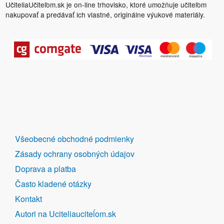
UčiteliaUčiteľom.sk je on-line trhovisko, ktoré umožňuje učiteľom
nakupovať a predávať ich vlastné, originálne výukové materiály.
DALŠÍ
Všeobecné obchodné podmienky
ODKAZY
Zásady ochrany osobných údajov
Doprava a platba
Často kladené otázky
Kontakt
Autori na Uciteliauciteĺom.sk