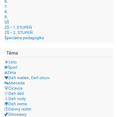
6.
7.
8.
9.
SŠ
ZŠ – 1. STUPEŇ
ZŠ – 2. STUPEŇ
Špeciálna pedagogika
Téma
☀️Leto
⚽Šport
❄️Zima
❤️Deň matiek, Deň otcov
🔤Abeceda
🐻Cicavce
🎈Deň detí
💧Deň vody
🌍Deň zeme
🕒Denný režim
🦖Dinosaury