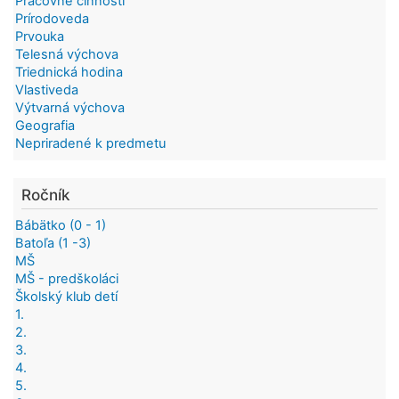
Pracovné činnosti
Prírodoveda
Prvouka
Telesná výchova
Triednická hodina
Vlastiveda
Výtvarná výchova
Geografia
Nepriradené k predmetu
Ročník
Bábätko (0 - 1)
Batoľa (1 -3)
MŠ
MŠ - predškoláci
Školský klub detí
1.
2.
3.
4.
5.