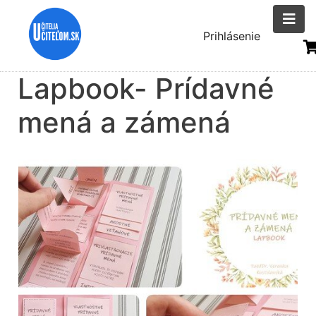
Skočiť
na
Menu
Prihlásenie
hlavný
uživatelsk
obsah
Lapbook- Prídavné
účtu
mená a zámená