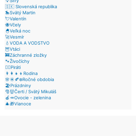
💡Šifry
🇸🇰 Slovenská republika
🎠Svätý Martin
💘Valentín
🐝Včely
🐣Veľká noc
🚀Vesmír
💧VODA A VODSTVO
🦉Vtáci
🚒Záchranné zložky
🐾Živočíchy
🏴‍☠️Piráti
👨‍👩‍👧‍👦Rodina
🌸☀️🍂❄️Ročné obdobia
🏖️Prázdniny
🎅👹Čerti / Svätý Mikuláš
🍎🥕Ovocie - zelenina
🎄🎁Vianoce