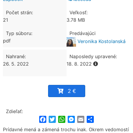
Počet strán:
Veľkosť:
21
3.78 MB
Typ súboru:
Predávajúci
pdf
Veronika Kostolanská
Nahrané:
Naposledy upravené:
26. 5. 2022
18. 8. 2022
2 €
Zdieľať:
Facebook
Twitter
WhatsApp
Messenger
Email
Share
Prídavné mená a zámená trochu inak. Okrem vedomostí