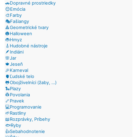
🚗Dopravné prostriedky
😊Emócia
🎨Farby
🎭Fašiangy
🔺Geometrické tvary
🎃Halloween
🐞Hmyz
🎸Hudobné nástroje
🪶Indiáni
🌸Jar
🍁Jeseň
🎉Karneval
🫀Ľudské telo
🐸Obojživelníci (žaby, ...)
🐍Plazy
👷Povolania
🦴Pravek
💻Programovanie
🌱Rastliny
📖Rozprávky, Príbehy
🐟Ryby
👍Sebahodnotenie