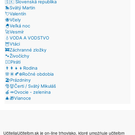
🇸🇰 Slovenská republika
🎠Svätý Martin
💘Valentín
🐝Včely
🐣Veľká noc
🚀Vesmír
💧VODA A VODSTVO
🦉Vtáci
🚒Záchranné zložky
🐾Živočíchy
🏴‍☠️Piráti
👨‍👩‍👧‍👦Rodina
🌸☀️🍂❄️Ročné obdobia
🏖️Prázdniny
🎅👹Čerti / Svätý Mikuláš
🍎🥕Ovocie - zelenina
🎄🎁Vianoce
UčiteliaUčiteľom.sk je on-line trhovisko, ktoré umožňuje učiteľom