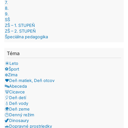
7.
8.
9.
SŠ
ZŠ – 1. STUPEŇ
ZŠ – 2. STUPEŇ
Špeciálna pedagogika
Téma
☀️Leto
⚽Šport
❄️Zima
❤️Deň matiek, Deň otcov
🔤Abeceda
🐻Cicavce
🎈Deň detí
💧Deň vody
🌍Deň zeme
🕒Denný režim
🦖Dinosaury
🚗Dopravné prostriedky