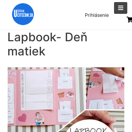
Skočiť
na
Menu
Prihlásenie
hlavný
uživatelsk
obsah
Lapbook- Deň
účtu
matiek