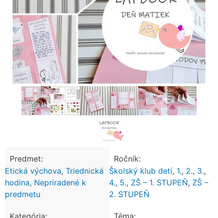
Predmet:
Ročník:
Etická výchova
,
Triednická
Školský klub detí
,
1.
,
2.
,
3.
,
hodina
,
Nepriradené k
4.
,
5.
,
ZŠ – 1. STUPEŇ
,
ZŠ –
predmetu
2. STUPEŇ
Kategória:
Téma: