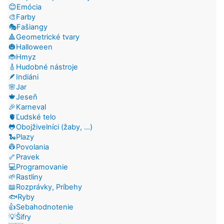
😊Emócia
🎨Farby
🎭Fašiangy
🔺Geometrické tvary
🎃Halloween
🐞Hmyz
🎸Hudobné nástroje
🪶Indiáni
🌸Jar
🍁Jeseň
🎉Karneval
🫀Ľudské telo
🐸Obojživelníci (žaby, ...)
🐍Plazy
👷Povolania
🦴Pravek
💻Programovanie
🌱Rastliny
📖Rozprávky, Príbehy
🐟Ryby
👍Sebahodnotenie
💡Šifry