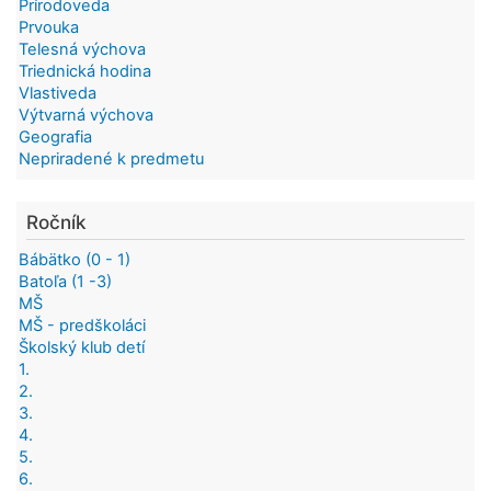
Prírodoveda
Prvouka
Telesná výchova
Triednická hodina
Vlastiveda
Výtvarná výchova
Geografia
Nepriradené k predmetu
Ročník
Bábätko (0 - 1)
Batoľa (1 -3)
MŠ
MŠ - predškoláci
Školský klub detí
1.
2.
3.
4.
5.
6.