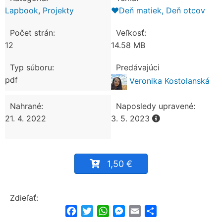
Lapbook
,
Projekty
❤️Deň matiek, Deň otcov
Počet strán:
Veľkosť:
12
14.58 MB
Typ súboru:
Predávajúci
pdf
Veronika Kostolanská
Nahrané:
Naposledy upravené:
21. 4. 2022
3. 5. 2023
1,50 €
Zdieľať:
Facebook
Twitter
WhatsApp
Messenger
Email
Share