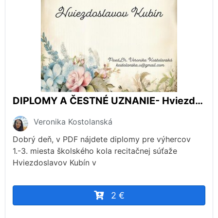
DIPLOMY A ČESTNÉ UZNANIE- Hviezdoslavov Kubín
Veronika Kostolanská
Dobrý deň, v PDF nájdete diplomy pre výhercov
1.-3. miesta školského kola recitačnej súťaže
Hviezdoslavov Kubín v
2 €