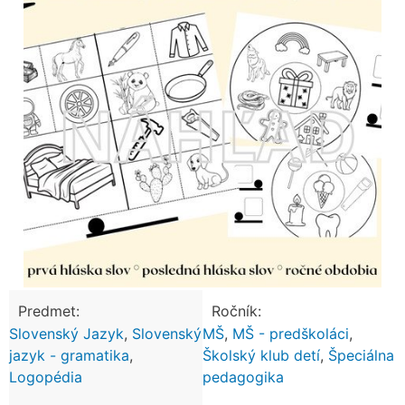
Predmet:
Ročník:
Slovenský Jazyk
,
Slovenský
MŠ
,
MŠ - predškoláci
,
jazyk - gramatika
,
Školský klub detí
,
Špeciálna
Logopédia
pedagogika