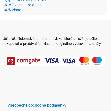
🍎🥕Ovocie - zelenina
🎄🎁Vianoce
UčiteliaUčiteľom.sk je on-line trhovisko, ktoré umožňuje učiteľom
nakupovať a predávať ich vlastné, originálne výukové materiály.
DALŠÍ
Všeobecné obchodné podmienky
ODKAZY