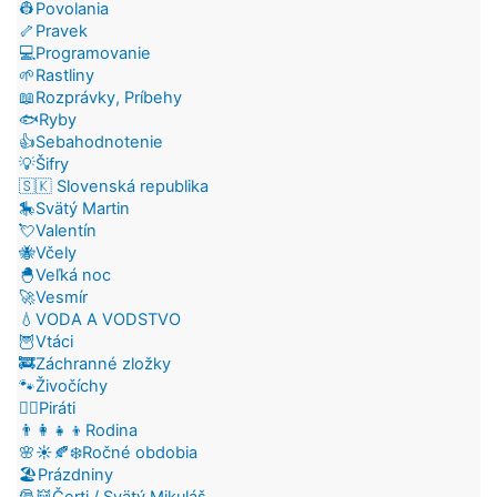
👷Povolania
🦴Pravek
💻Programovanie
🌱Rastliny
📖Rozprávky, Príbehy
🐟Ryby
👍Sebahodnotenie
💡Šifry
🇸🇰 Slovenská republika
🎠Svätý Martin
💘Valentín
🐝Včely
🐣Veľká noc
🚀Vesmír
💧VODA A VODSTVO
🦉Vtáci
🚒Záchranné zložky
🐾Živočíchy
🏴‍☠️Piráti
👨‍👩‍👧‍👦Rodina
🌸☀️🍂❄️Ročné obdobia
🏖️Prázdniny
🎅👹Čerti / Svätý Mikuláš