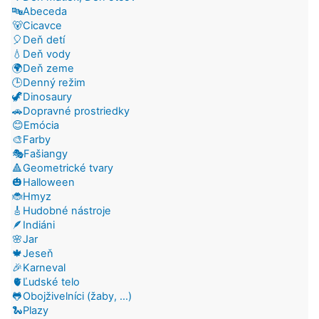
🔤Abeceda
🐻Cicavce
🎈Deň detí
💧Deň vody
🌍Deň zeme
🕒Denný režim
🦖Dinosaury
🚗Dopravné prostriedky
😊Emócia
🎨Farby
🎭Fašiangy
🔺Geometrické tvary
🎃Halloween
🐞Hmyz
🎸Hudobné nástroje
🪶Indiáni
🌸Jar
🍁Jeseň
🎉Karneval
🫀Ľudské telo
🐸Obojživelníci (žaby, ...)
🐍Plazy