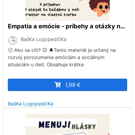
Empatia a emócie - príbehy a otázky na porozumenie
BašKa LogopedičKa
🙂 Ako sa cíti? 🙃 🔔Tento materiál je určený na
rozvoj porozumenia emóciám a sociálnym
situáciám u detí. Obsahuje krátke
1,99 €
BašKa LogopedičKa