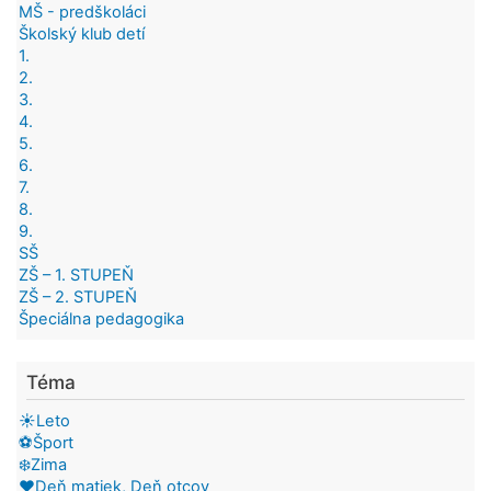
MŠ - predškoláci
Školský klub detí
1.
2.
3.
4.
5.
6.
7.
8.
9.
SŠ
ZŠ – 1. STUPEŇ
ZŠ – 2. STUPEŇ
Špeciálna pedagogika
Téma
☀️Leto
⚽Šport
❄️Zima
❤️Deň matiek, Deň otcov