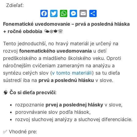
Zdieľať:
Facebook
Twitter
WhatsApp
Messenger
Email
Share
Fonematické uvedomovanie – prvá a posledná hláska
+ ročné obdobia
🌤❄🍁🌸
Tento jednoduchší, no hravý materiál je určený na
rozvoj
fonematického uvedomovania
u detí
predškolského a mladšieho školského veku. Oproti
náročnejším cvičeniam zameraným na analýzu a
syntézu celých slov (
v tomto materiáli
) sa tu dieťa
sústredí iba na
prvú a poslednú hlásku
v slove.
🧠
Čo si dieťa precvičí:
rozpoznanie
prvej a poslednej hlásky
v slove,
porovnávanie slov podľa hlások,
rozvoj sluchovej analýzy a sluchovej diferenciácie.
✅ Vhodné pre: