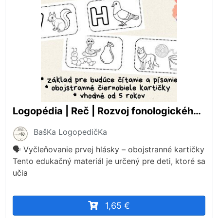
Logopédia | Reč | Rozvoj fonologického uvedomovania - MENUJ HLÁSKY!
BašKa LogopedičKa
🗣️ Vyčleňovanie prvej hlásky – obojstranné kartičky
Tento edukačný materiál je určený pre deti, ktoré sa
učia
1,65 €