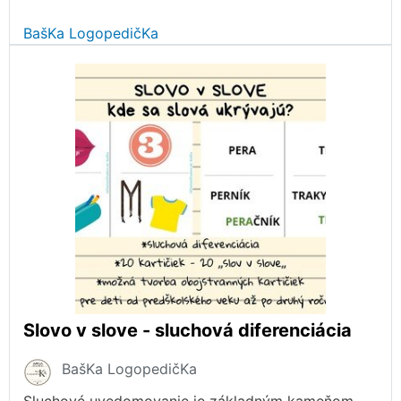
BašKa LogopedičKa
Slovo v slove - sluchová diferenciácia
BašKa LogopedičKa