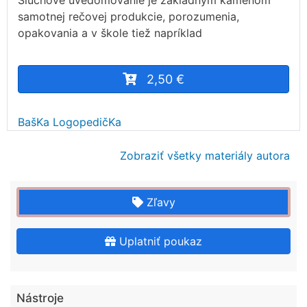
Sluchové uvedomovanie je základným kameňom
samotnej rečovej produkcie, porozumenia,
opakovania a v škole tiež napríklad
2,50 €
BašKa LogopedičKa
Zobraziť všetky materiály autora
Zľavy
Uplatniť poukaz
Nástroje