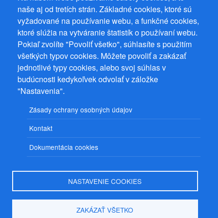
naše aj od tretích strán. Základné cookies, ktoré sú
Prevádzkovateľ: Mgr. Bc. Žaneta Radimecká, MBA, Ostrov 256, 561
vyžadované na používanie webu, a funkčné cookies,
22 Ostrov, IČ 08993033, DIČ CZ9161263958
ktoré slúžia na vytváranie štatistík o používaní webu.
© 2026
PuzzleWebs
s.r.o.
Pokiaľ zvolíte "Povoliť všetko", súhlasíte s použitím
všetkých typov cookies. Môžete povoliť a zakázať
jednotlivé typy cookies, alebo svoj súhlas v
budúcnosti kedykoľvek odvolať v záložke
"Nastavenia".
Zásady ochrany osobných údajov
Kontakt
Dokumentácia cookies
NASTAVENIE COOKIES
ZAKÁZAŤ VŠETKO