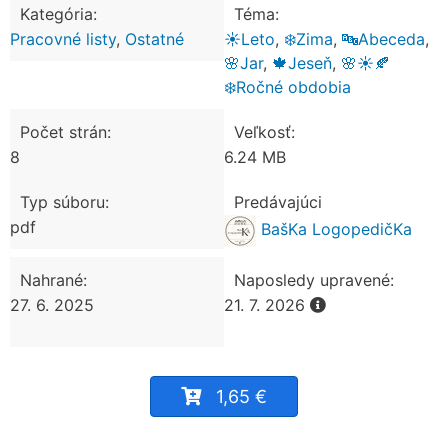
Kategória:
Téma:
Pracovné listy
,
Ostatné
☀️Leto
,
❄️Zima
,
🔤Abeceda
,
🌸Jar
,
🍁Jeseň
,
🌸☀️🍂
❄️Ročné obdobia
Počet strán:
Veľkosť:
8
6.24 MB
Typ súboru:
Predávajúci
pdf
BašKa LogopedičKa
Nahrané:
Naposledy upravené:
27. 6. 2025
21. 7. 2026
1,65 €