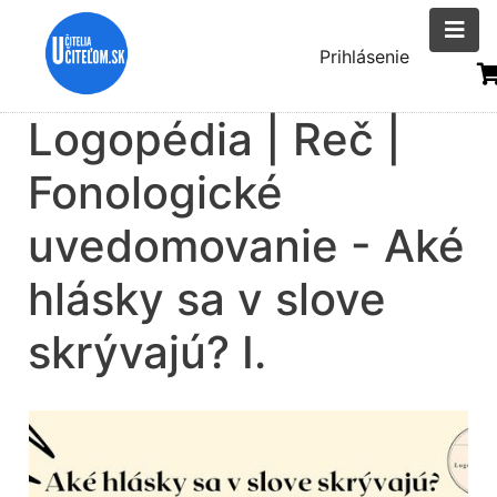
Skočiť
na
Menu
Prihlásenie
hlavný
uživatelsk
obsah
Logopédia | Reč |
účtu
Fonologické
uvedomovanie - Aké
hlásky sa v slove
skrývajú? I.