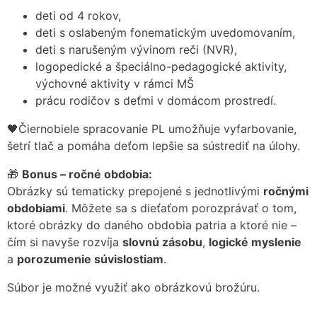
deti od 4 rokov,
deti s oslabeným fonematickým uvedomovaním,
deti s narušeným vývinom reči (NVR),
logopedické a špeciálno-pedagogické aktivity,
výchovné aktivity v rámci MŠ
prácu rodičov s deťmi v domácom prostredí.
🖤Čiernobiele spracovanie PL umožňuje vyfarbovanie,
šetrí tlač a pomáha deťom lepšie sa sústrediť na úlohy.
🎁
Bonus – ročné obdobia:
Obrázky sú tematicky prepojené s jednotlivými
ročnými
obdobiami
. Môžete sa s dieťaťom porozprávať o tom,
ktoré obrázky do daného obdobia patria a ktoré nie –
čím si navyše rozvíja
slovnú zásobu
,
logické myslenie
a
porozumenie súvislostiam
.
Súbor je možné využiť ako obrázkovú brožúru.