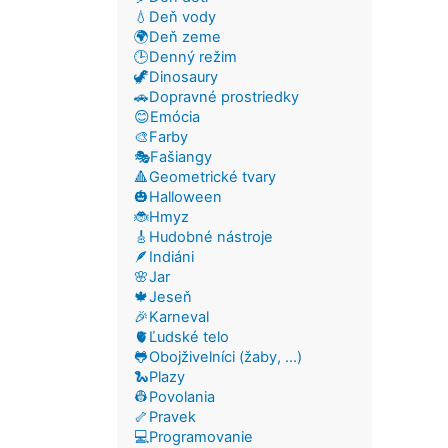
💧Deň vody
🌍Deň zeme
🕒Denný režim
🦖Dinosaury
🚗Dopravné prostriedky
😊Emócia
🎨Farby
🎭Fašiangy
🔺Geometrické tvary
🎃Halloween
🐞Hmyz
🎸Hudobné nástroje
🪶Indiáni
🌸Jar
🍁Jeseň
🎉Karneval
🫀Ľudské telo
🐸Obojživelníci (žaby, ...)
🐍Plazy
👷Povolania
🦴Pravek
💻Programovanie