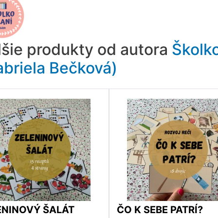
lšie produkty od autora
Školko
abriela Bečková)
ENINOVÝ ŠALÁT
ČO K SEBE PATRÍ?