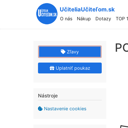
UčiteliaUčiteľom.sk
Hlavní
O nás
Nákup
Dotazy
TOP 
navigace
P
Zľavy
Uplatniť poukaz
Nástroje
Nastavenie cookies