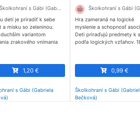
Školkohraní s Gábi (Gabriela Bečková)
 detí je priradiť k sebe
Hra zameraná na logické
t a misku so zeleninou.
myslenie a schopnosť asoci
duchším variantom
Deti priraďujú predmety k 
jania zrakového vnímania
podľa logických vzťahov. 1
1,20 €
0,99 €
ohraní s Gábi (Gabriela
Školkohraní s Gábi (Gabrie
vá)
Bečková)