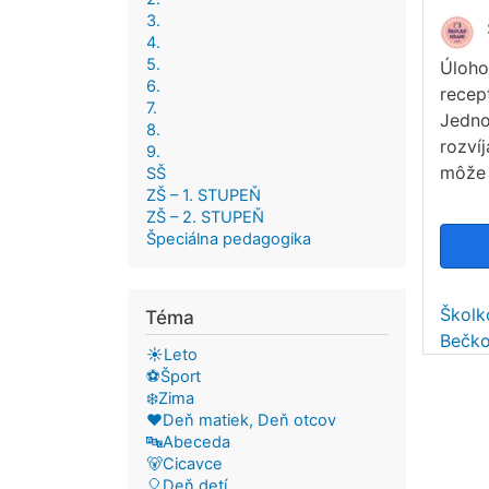
3.
4.
5.
Úlohou
6.
recep
7.
Jedno
8.
rozví
9.
môže
SŠ
ZŠ – 1. STUPEŇ
ZŠ – 2. STUPEŇ
Špeciálna pedagogika
Školk
Téma
Bečko
☀️Leto
⚽Šport
❄️Zima
❤️Deň matiek, Deň otcov
🔤Abeceda
🐻Cicavce
🎈Deň detí