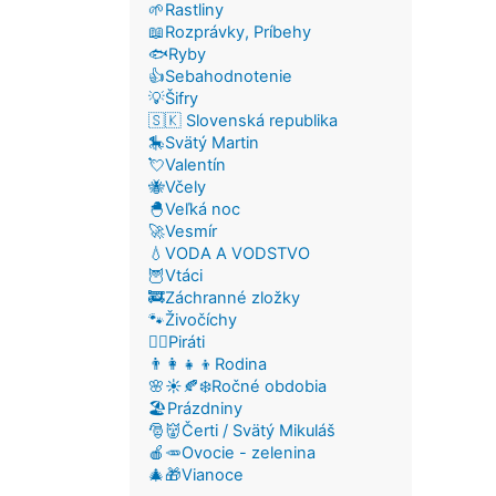
🌱Rastliny
📖Rozprávky, Príbehy
🐟Ryby
👍Sebahodnotenie
💡Šifry
🇸🇰 Slovenská republika
🎠Svätý Martin
💘Valentín
🐝Včely
🐣Veľká noc
🚀Vesmír
💧VODA A VODSTVO
🦉Vtáci
🚒Záchranné zložky
🐾Živočíchy
🏴‍☠️Piráti
👨‍👩‍👧‍👦Rodina
🌸☀️🍂❄️Ročné obdobia
🏖️Prázdniny
🎅👹Čerti / Svätý Mikuláš
🍎🥕Ovocie - zelenina
🎄🎁Vianoce