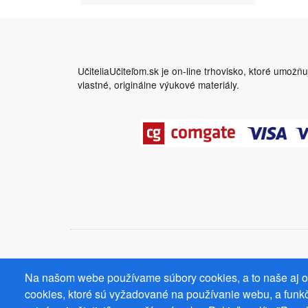
UčiteliaUčiteľom.sk je on-line trhovisko, ktoré umožň
vlastné, originálne výukové materiály.
Na našom webe používame súbory cookies, a to naše aj od
cookies, ktoré sú vyžadované na používanie webu, a funkč