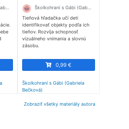
Školkohraní s Gábi (Gabriela Bečková)
Školkohraní s Gábi (Gabriela Bečková)
Tieňová hľadačka učí deti
ácie.
identifikovať objekty podľa ich
sebe
tieňov. Rozvíja schopnosť
8
vizuálneho vnímania a slovnú
zásobu.
0,99 €
la
Školkohraní s Gábi (Gabriela
Bečková)
Zobraziť všetky materiály autora