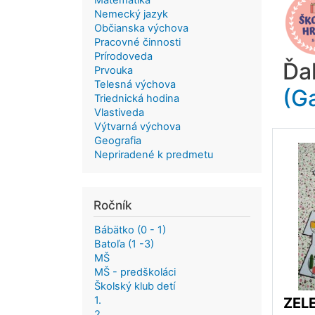
Matematika
Nemecký jazyk
Občianska výchova
Pracovné činnosti
Prírodoveda
Ďa
Prvouka
Telesná výchova
(G
Triednická hodina
Vlastiveda
Výtvarná výchova
Geografia
Nepriradené k predmetu
Ročník
Bábätko (0 - 1)
Batoľa (1 -3)
MŠ
MŠ - predškoláci
Školský klub detí
1.
ZEL
2.