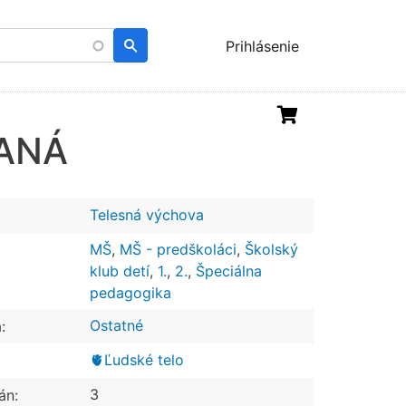
Menu
Prihlásenie
uživatelského
účtu
ANÁ
Telesná výchova
MŠ
,
MŠ - predškoláci
,
Školský
klub detí
,
1.
,
2.
,
Špeciálna
pedagogika
Ostatné
:
🫀Ľudské telo
3
án: