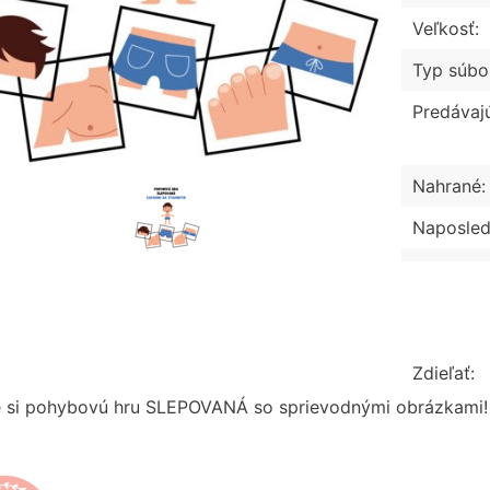
Veľkosť:
Typ súbo
Predávaj
Nahrané:
Naposled
Zdieľať:
e si pohybovú hru SLEPOVANÁ so sprievodnými obrázkami! P