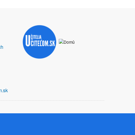
ch
m.sk