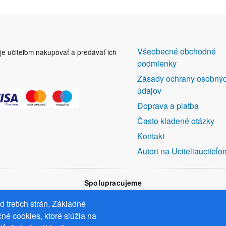
DALŠÍ
Všeobecné obchodné
uje učiteľom nakupovať a predávať ich
ODKAZY
podmienky
Zásady ochrany osobný
údajov
Doprava a platba
Často kladené otázky
Kontakt
Autori na Uciteliauciteĺo
Spolupracujeme
 tretích strán. Základné
né cookies, ktoré slúžia na