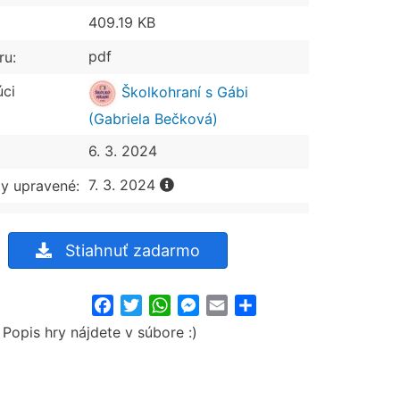
409.19 KB
pdf
ru:
úci
Školkohraní s Gábi
(Gabriela Bečková)
6. 3. 2024
7. 3. 2024
y upravené:
Stiahnuť zadarmo
Facebook
Twitter
WhatsApp
Messenger
Email
Share
opis hry nájdete v súbore :)