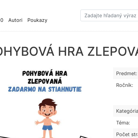
Skočiť
na
hlavný
10
Autori
Poukazy
obsah
OHYBOVÁ HRA ZLEPOV
Predmet:
Ročník:
Kategória
Téma:
Počet str