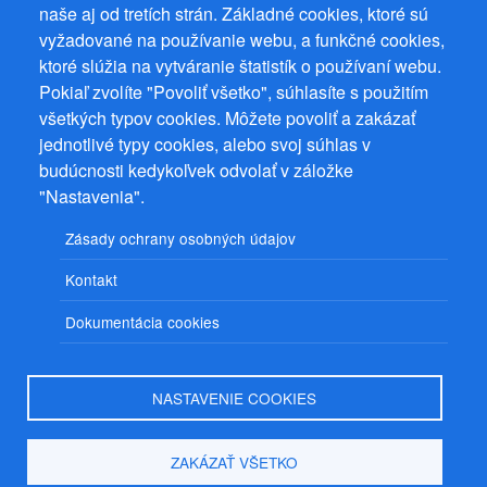
naše aj od tretích strán. Základné cookies, ktoré sú
vyžadované na používanie webu, a funkčné cookies,
ktoré slúžia na vytváranie štatistík o používaní webu.
Prevádzkovateľ: Mgr. Bc. Žaneta Radimecká, MBA, Ostrov 256, 561
22 Ostrov, IČ 08993033, DIČ CZ9161263958
Pokiaľ zvolíte "Povoliť všetko", súhlasíte s použitím
všetkých typov cookies. Môžete povoliť a zakázať
© 2026
PuzzleWebs
s.r.o.
jednotlivé typy cookies, alebo svoj súhlas v
budúcnosti kedykoľvek odvolať v záložke
"Nastavenia".
Zásady ochrany osobných údajov
Kontakt
Dokumentácia cookies
NASTAVENIE COOKIES
ZAKÁZAŤ VŠETKO