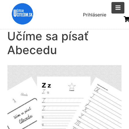
Skočiť
na
Menu
Prihlásenie
hlavný
uživatelsk
obsah
Učíme sa písať
účtu
Abecedu