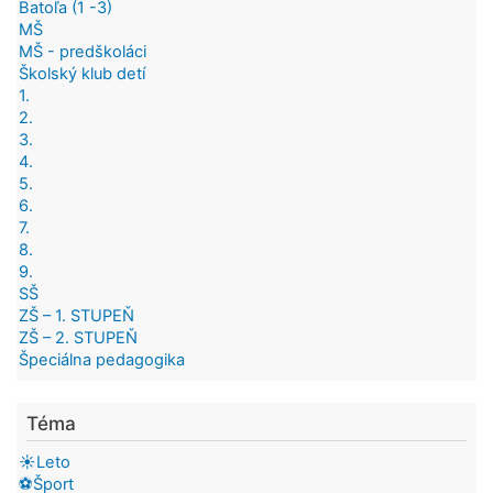
Batoľa (1 -3)
MŠ
MŠ - predškoláci
Školský klub detí
1.
2.
3.
4.
5.
6.
7.
8.
9.
SŠ
ZŠ – 1. STUPEŇ
ZŠ – 2. STUPEŇ
Špeciálna pedagogika
Téma
☀️Leto
⚽Šport