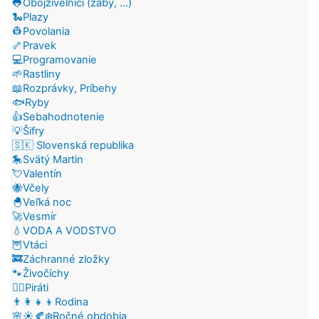
🐸Obojživelníci (žaby, ...)
🐍Plazy
👷Povolania
🦴Pravek
💻Programovanie
🌱Rastliny
📖Rozprávky, Príbehy
🐟Ryby
👍Sebahodnotenie
💡Šifry
🇸🇰 Slovenská republika
🎠Svätý Martin
💘Valentín
🐝Včely
🐣Veľká noc
🚀Vesmír
💧VODA A VODSTVO
🦉Vtáci
🚒Záchranné zložky
🐾Živočíchy
🏴‍☠️Piráti
👨‍👩‍👧‍👦Rodina
🌸☀️🍂❄️Ročné obdobia