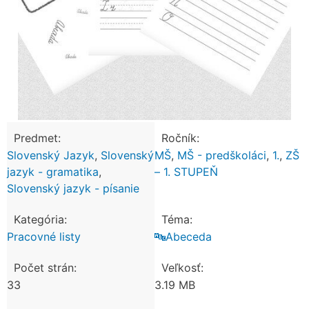
Predmet:
Ročník:
Slovenský Jazyk
,
Slovenský
MŠ
,
MŠ - predškoláci
,
1.
,
ZŠ
jazyk - gramatika
,
– 1. STUPEŇ
Slovenský jazyk - písanie
Kategória:
Téma:
Pracovné listy
🔤Abeceda
Počet strán:
Veľkosť:
33
3.19 MB