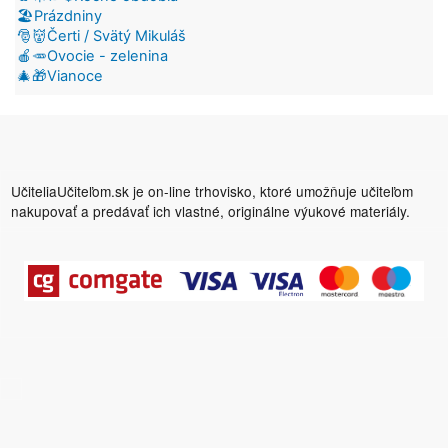
🏖️Prázdniny
🎅👹Čerti / Svätý Mikuláš
🍎🥕Ovocie - zelenina
🎄🎁Vianoce
UčiteliaUčiteľom.sk je on-line trhovisko, ktoré umožňuje učiteľom
nakupovať a predávať ich vlastné, originálne výukové materiály.