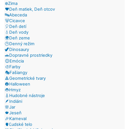
❄️Zima
❤️Deň matiek, Deň otcov
🔤Abeceda
🐻Cicavce
🎈Deň detí
💧Deň vody
🌍Deň zeme
🕒Denný režim
🦖Dinosaury
🚗Dopravné prostriedky
😊Emócia
🎨Farby
🎭Fašiangy
🔺Geometrické tvary
🎃Halloween
🐞Hmyz
🎸Hudobné nástroje
🪶Indiáni
🌸Jar
🍁Jeseň
🎉Karneval
🫀Ľudské telo