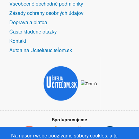
DALŠÍ
Všeobecné obchodné podmienky
ODKAZY
Zásady ochrany osobných údajov
Doprava a platba
Často kladené otázky
Kontakt
Autori na Uciteliauciteĺom.sk
Spolupracujeme
Na našom webe používame súbory cookies, a to