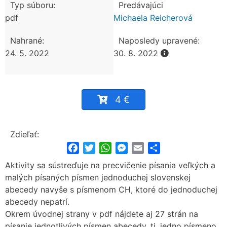
Typ súboru:
Predávajúci
pdf
Michaela Reicherová
Nahrané:
Naposledy upravené:
24. 5. 2022
30. 8. 2022
4 €
Zdieľať:
Facebook
Twitter
WhatsApp
Messenger
Email
Share
Aktivity sa sústreďuje na precvičenie písania veľkých a
malých písaných písmen jednoduchej slovenskej
abecedy navyše s písmenom CH, ktoré do jednoduchej
abecedy nepatrí.
Okrem úvodnej strany v pdf nájdete aj 27 strán na
písanie jednotlivých písmen abecedy, tj. jedno písmeno