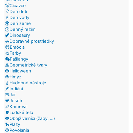
🐻Cicavce
🎈Deň detí
💧Deň vody
🌍Deň zeme
🕒Denný režim
🦖Dinosaury
🚗Dopravné prostriedky
😊Emócia
🎨Farby
🎭Fašiangy
🔺Geometrické tvary
🎃Halloween
🐞Hmyz
🎸Hudobné nástroje
🪶Indiáni
🌸Jar
🍁Jeseň
🎉Karneval
🫀Ľudské telo
🐸Obojživelníci (žaby, ...)
🐍Plazy
👷Povolania