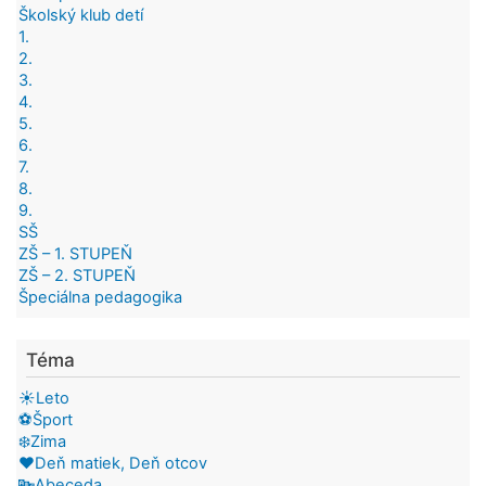
Školský klub detí
1.
2.
3.
4.
5.
6.
7.
8.
9.
SŠ
ZŠ – 1. STUPEŇ
ZŠ – 2. STUPEŇ
Špeciálna pedagogika
Téma
☀️Leto
⚽Šport
❄️Zima
❤️Deň matiek, Deň otcov
🔤Abeceda