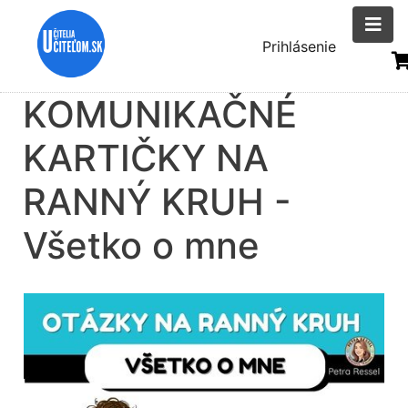
Skočiť
na
Menu
Prihlásenie
hlavný
uživatelsk
obsah
KOMUNIKAČNÉ
účtu
KARTIČKY NA
RANNÝ KRUH -
Všetko o mne