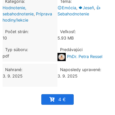
Kategória:
Téma:
Hodnotenie,
😊Emócia
,
🍁Jeseň
,
👍
sebahodnotenie
,
Príprava
Sebahodnotenie
hodiny/lekcie
Počet strán:
Veľkosť:
10
5.93 MB
Typ súboru:
Predávajúci
pdf
PhDr. Petra Ressel
Nahrané:
Naposledy upravené:
3. 9. 2025
3. 9. 2025
4 €