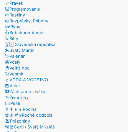
🦴Pravek
💻Programovanie
🌱Rastliny
📖Rozprávky, Príbehy
🐟Ryby
👍Sebahodnotenie
💡Šifry
🇸🇰 Slovenská republika
🎠Svätý Martin
💘Valentín
🐝Včely
🐣Veľká noc
🚀Vesmír
💧VODA A VODSTVO
🦉Vtáci
🚒Záchranné zložky
🐾Živočíchy
🏴‍☠️Piráti
👨‍👩‍👧‍👦Rodina
🌸☀️🍂❄️Ročné obdobia
🏖️Prázdniny
🎅👹Čerti / Svätý Mikuláš