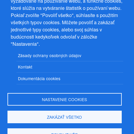
vyžadované na používanie webu, a funkčné cookies,
Prevádzkovateľ: Mgr. Bc. Žaneta Radimecká, MBA, Ostrov 256, 561
ktoré slúžia na vytváranie štatistík o používaní webu.
22 Ostrov, IČ 08993033, DIČ CZ9161263958
Pokiaľ zvolíte "Povoliť všetko", súhlasíte s použitím
© 2026
PuzzleWebs
s.r.o.
všetkých typov cookies. Môžete povoliť a zakázať
jednotlivé typy cookies, alebo svoj súhlas v
budúcnosti kedykoľvek odvolať v záložke
"Nastavenia".
Zásady ochrany osobných údajov
Kontakt
Dokumentácia cookies
NASTAVENIE COOKIES
ZAKÁZAŤ VŠETKO