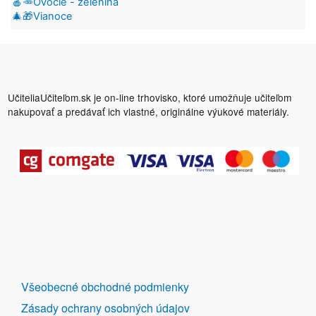
🍎🥕Ovocie - zelenina
🎄🎁Vianoce
UčiteliaUčiteľom.sk je on-line trhovisko, ktoré umožňuje učiteľom
nakupovať a predávať ich vlastné, originálne výukové materiály.
DALŠÍ
Všeobecné obchodné podmienky
ODKAZY
Zásady ochrany osobných údajov