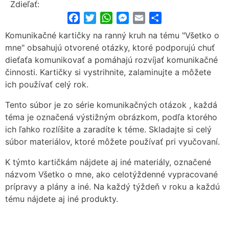
Zdieľať:
Facebook
Twitter
WhatsApp
Messenger
Email
Share
Komunikačné kartičky na ranný kruh na tému "Všetko o
mne" obsahujú otvorené otázky, ktoré podporujú chuť
dieťaťa komunikovať a pomáhajú rozvíjať komunikačné
činnosti. Kartičky si vystrihnite, zalaminujte a môžete
ich používať celý rok.
Tento súbor je zo série komunikačných otázok , každá
téma je označená výstižným obrázkom, podľa ktorého
ich ľahko rozlíšite a zaradíte k téme. Skladajte si celý
súbor materiálov, ktoré môžete používať pri vyučovaní.
K týmto kartičkám nájdete aj iné materiály, označené
názvom Všetko o mne, ako celotýždenné vypracované
prípravy a plány a iné. Na každý týždeň v roku a každú
tému nájdete aj iné produkty.