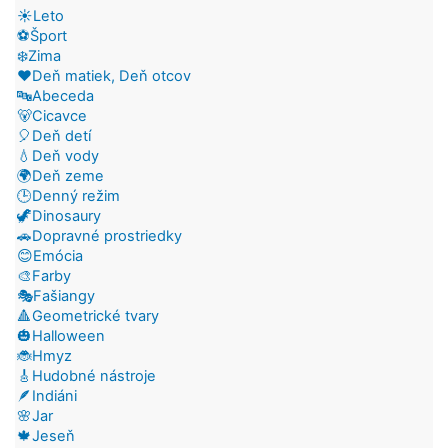
☀️Leto
⚽Šport
❄️Zima
❤️Deň matiek, Deň otcov
🔤Abeceda
🐻Cicavce
🎈Deň detí
💧Deň vody
🌍Deň zeme
🕒Denný režim
🦖Dinosaury
🚗Dopravné prostriedky
😊Emócia
🎨Farby
🎭Fašiangy
🔺Geometrické tvary
🎃Halloween
🐞Hmyz
🎸Hudobné nástroje
🪶Indiáni
🌸Jar
🍁Jeseň