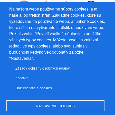
Na našom webe používame súbory cookies, a to
naše aj od tretích strán. Základné cookies, ktoré sú
vyžadované na používanie webu, a funkčné cookies,
ktoré slúžia na vytváranie štatistík o používaní webu.
Prevádzkovateľ: Mgr. Bc. Žaneta Radimecká, MBA, Ostrov 256, 561
22 Ostrov, IČ 08993033, DIČ CZ9161263958
Pokiaľ zvolíte "Povoliť všetko", súhlasíte s použitím
všetkých typov cookies. Môžete povoliť a zakázať
© 2026
PuzzleWebs
s.r.o.
jednotlivé typy cookies, alebo svoj súhlas v
budúcnosti kedykoľvek odvolať v záložke
"Nastavenia".
Zásady ochrany osobných údajov
Kontakt
Dokumentácia cookies
NASTAVENIE COOKIES