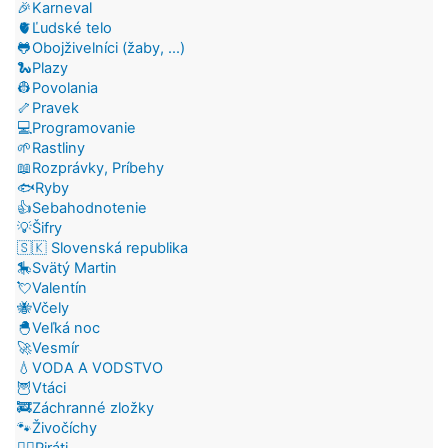
🎉Karneval
🫀Ľudské telo
🐸Obojživelníci (žaby, ...)
🐍Plazy
👷Povolania
🦴Pravek
💻Programovanie
🌱Rastliny
📖Rozprávky, Príbehy
🐟Ryby
👍Sebahodnotenie
💡Šifry
🇸🇰 Slovenská republika
🎠Svätý Martin
💘Valentín
🐝Včely
🐣Veľká noc
🚀Vesmír
💧VODA A VODSTVO
🦉Vtáci
🚒Záchranné zložky
🐾Živočíchy
🏴‍☠️Piráti