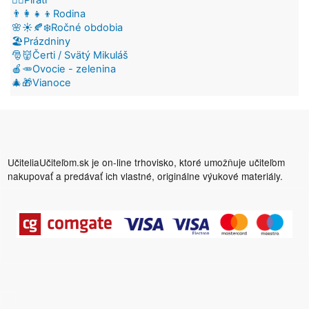
👨‍👩‍👧‍👦Rodina
🌸☀️🍂❄️Ročné obdobia
🏖️Prázdniny
🎅👹Čerti / Svätý Mikuláš
🍎🥕Ovocie - zelenina
🎄🎁Vianoce
UčiteliaUčiteľom.sk je on-line trhovisko, ktoré umožňuje učiteľom
nakupovať a predávať ich vlastné, originálne výukové materiály.