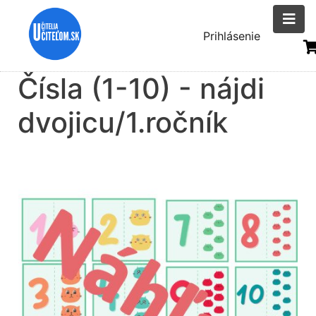
Skočiť
na
Menu
Prihlásenie
hlavný
uživatelsk
obsah
Čísla (1-10) - nájdi
účtu
dvojicu/1.ročník