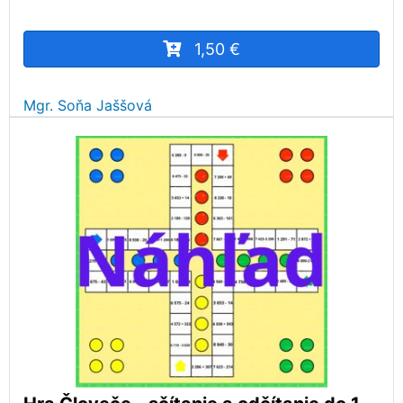
1,50 €
Mgr. Soňa Jaššová