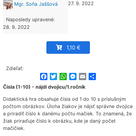
27. 9. 2022
Mgr. Soňa Jaššová
Naposledy upravené:
28. 9. 2022
1,10 €
Zdieľať:
Facebook
Twitter
WhatsApp
Messenger
Email
Share
Čísla (1-10) - nájdi dvojicu/1.ročník
Didaktická hra obsahuje čísla od 1 do 10 s príslušným
počtom obrázkov. Úloha žiakov je nájsť správne dvojice
a priradiť číslo k danému počtu mačiek. To znamená, že
žiak priraďuje číslo k obrázku, kde je daný počet
mačičiek.