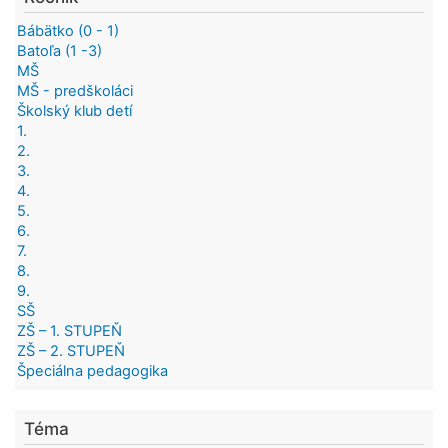
Bábätko (0 - 1)
Batoľa (1 -3)
MŠ
MŠ - predškoláci
Školský klub detí
1.
2.
3.
4.
5.
6.
7.
8.
9.
SŠ
ZŠ – 1. STUPEŇ
ZŠ – 2. STUPEŇ
Špeciálna pedagogika
Téma