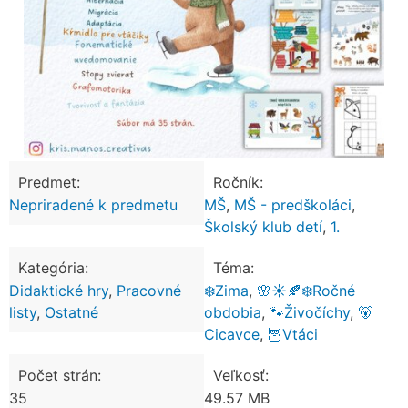
Predmet:
Ročník:
Nepriradené k predmetu
MŠ
,
MŠ - predškoláci
,
Školský klub detí
,
1.
Kategória:
Téma:
Didaktické hry
,
Pracovné
❄️Zima
,
🌸☀️🍂❄️Ročné
listy
,
Ostatné
obdobia
,
🐾Živočíchy
,
🐻
Cicavce
,
🦉Vtáci
Počet strán:
Veľkosť:
35
49.57 MB