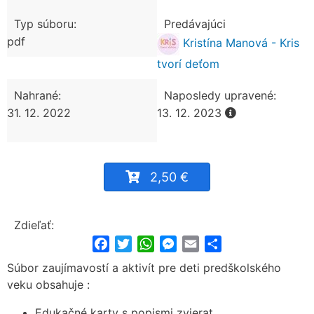
Typ súboru:
Predávajúci
pdf
Kristína Manová - Kris
tvorí deťom
Nahrané:
Naposledy upravené:
31. 12. 2022
13. 12. 2023
2,50 €
Zdieľať:
Facebook
Twitter
WhatsApp
Messenger
Email
Share
Súbor zaujímavostí a aktivít pre deti predškolského
veku obsahuje :
Edukačné karty s popismi zvierat