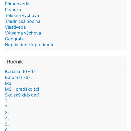
Prírodoveda
Prvouka
Telesná výchova
Triednická hodina
Vlastiveda
Výtvarná výchova
Geografia
Nepriradené k predmetu
Ročník
Bábätko (0 - 1)
Batoľa (1 -3)
MŠ
MŠ - predškoláci
Školský klub detí
1.
2.
3.
4.
5.
6.