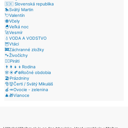
🇸🇰 Slovenská republika
🎠Svätý Martin
💘Valentín
🐝Včely
🐣Veľká noc
🚀Vesmír
💧VODA A VODSTVO
🦉Vtáci
🚒Záchranné zložky
🐾Živočíchy
🏴‍☠️Piráti
👨‍👩‍👧‍👦Rodina
🌸☀️🍂❄️Ročné obdobia
🏖️Prázdniny
🎅👹Čerti / Svätý Mikuláš
🍎🥕Ovocie - zelenina
🎄🎁Vianoce