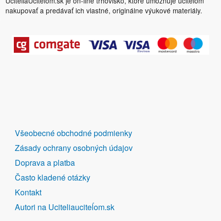
UčiteliaUčiteľom.sk je on-line trhovisko, ktoré umožňuje učiteľom
nakupovať a predávať ich vlastné, originálne výukové materiály.
DALŠÍ
Všeobecné obchodné podmienky
ODKAZY
Zásady ochrany osobných údajov
Doprava a platba
Často kladené otázky
Kontakt
Autori na Uciteliauciteĺom.sk