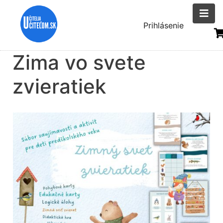
Skočiť
na
Menu
Prihlásenie
hlavný
uživatelsk
obsah
Zima vo svete
účtu
zvieratiek