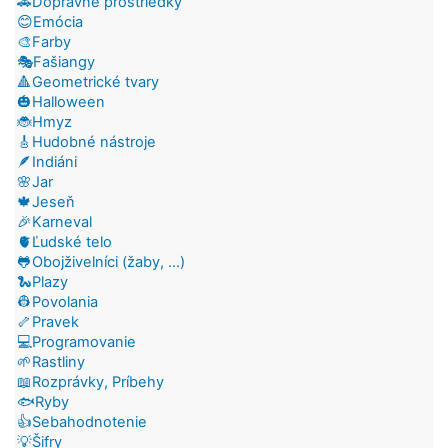
🚗Dopravné prostriedky
😊Emócia
🎨Farby
🎭Fašiangy
🔺Geometrické tvary
🎃Halloween
🐞Hmyz
🎸Hudobné nástroje
🪶Indiáni
🌸Jar
🍁Jeseň
🎉Karneval
🫀Ľudské telo
🐸Obojživelníci (žaby, ...)
🐍Plazy
👷Povolania
🦴Pravek
💻Programovanie
🌱Rastliny
📖Rozprávky, Príbehy
🐟Ryby
👍Sebahodnotenie
💡Šifry