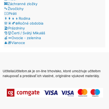
🚒Záchranné zložky
🐾Živočíchy
🏴‍☠️Piráti
👨‍👩‍👧‍👦Rodina
🌸☀️🍂❄️Ročné obdobia
🏖️Prázdniny
🎅👹Čerti / Svätý Mikuláš
🍎🥕Ovocie - zelenina
🎄🎁Vianoce
UčiteliaUčiteľom.sk je on-line trhovisko, ktoré umožňuje učiteľom
nakupovať a predávať ich vlastné, originálne výukové materiály.