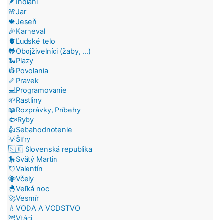
🪶Indiáni
🌸Jar
🍁Jeseň
🎉Karneval
🫀Ľudské telo
🐸Obojživelníci (žaby, ...)
🐍Plazy
👷Povolania
🦴Pravek
💻Programovanie
🌱Rastliny
📖Rozprávky, Príbehy
🐟Ryby
👍Sebahodnotenie
💡Šifry
🇸🇰 Slovenská republika
🎠Svätý Martin
💘Valentín
🐝Včely
🐣Veľká noc
🚀Vesmír
💧VODA A VODSTVO
🦉Vtáci