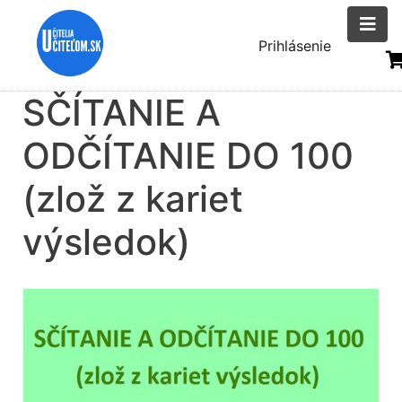
Skočiť
na
Menu
Prihlásenie
hlavný
uživatelsk
obsah
SČÍTANIE A
účtu
ODČÍTANIE DO 100
(zlož z kariet
výsledok)