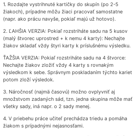
1. Rozdajte vystrihnuté kartičky do skupín (po 2-5
žiakoch), prípadne môžu žiaci pracovať samostatne
(napr. ako prácu navyše, pokiaľ majú už hotovo).
2. ĽAHŠIA VERZIA: Pokiaľ rozstriháte sadu na 5 kusov
(malý štvorec uprostred + k nemu 4 karty): Nechajte
žiakov skladať vždy štyri karty k príslušnému výsledku.
ŤAŽŠIA VERZIA: Pokiaľ rozstriháte sadu na 4 štvorce:
Nechajte žiakov zložiť vždy 4 karty s rovnakým
výsledkom k sebe. Správnym poskladaním týchto kariet
potom zloží výsledok.
3. Náročnosť (najmä časovú) možno ovplyvniť aj
množstvom zadaných sád, tzn. jedna skupina môže mať
všetky sady, iná napr. o 2 sady menej.
4. V priebehu práce učiteľ prechádza triedu a pomáha
žiakom s prípadnými nejasnosťami.