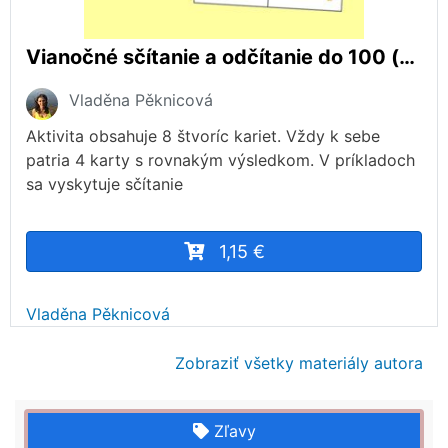
Vianočné sčítanie a odčítanie do 100 (zlož z kariet výsledok)
Vladěna Pěknicová
Aktivita obsahuje 8 štvoríc kariet. Vždy k sebe
patria 4 karty s rovnakým výsledkom. V príkladoch
sa vyskytuje sčítanie
1,15 €
Vladěna Pěknicová
Zobraziť všetky materiály autora
Zľavy