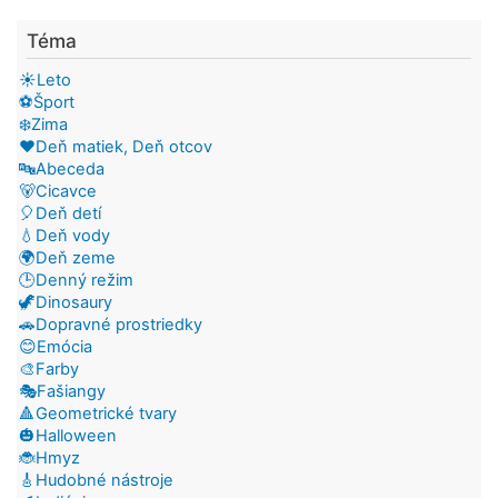
Téma
☀️Leto
⚽Šport
❄️Zima
❤️Deň matiek, Deň otcov
🔤Abeceda
🐻Cicavce
🎈Deň detí
💧Deň vody
🌍Deň zeme
🕒Denný režim
🦖Dinosaury
🚗Dopravné prostriedky
😊Emócia
🎨Farby
🎭Fašiangy
🔺Geometrické tvary
🎃Halloween
🐞Hmyz
🎸Hudobné nástroje