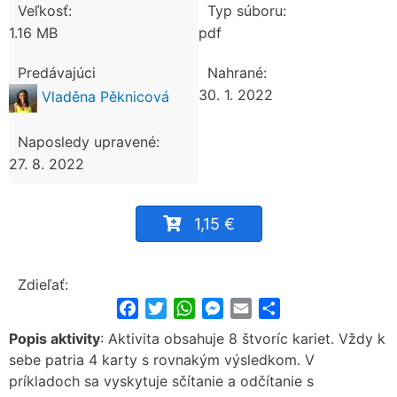
Veľkosť:
Typ súboru:
1.16 MB
pdf
Predávajúci
Nahrané:
30. 1. 2022
Vladěna Pěknicová
Naposledy upravené:
27. 8. 2022
1,15 €
Zdieľať:
Facebook
Twitter
WhatsApp
Messenger
Email
Share
Popis aktivity
: Aktivita obsahuje 8 štvoríc kariet. Vždy k
sebe patria 4 karty s rovnakým výsledkom. V
príkladoch sa vyskytuje sčítanie a odčítanie s