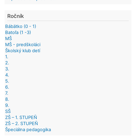
Ročník
Bábätko (0 - 1)
Batoľa (1 -3)
MŠ
MŠ - predškoláci
Školský klub detí
1.
2.
3.
4.
5.
6.
7.
8.
9.
SŠ
ZŠ – 1. STUPEŇ
ZŠ – 2. STUPEŇ
Špeciálna pedagogika