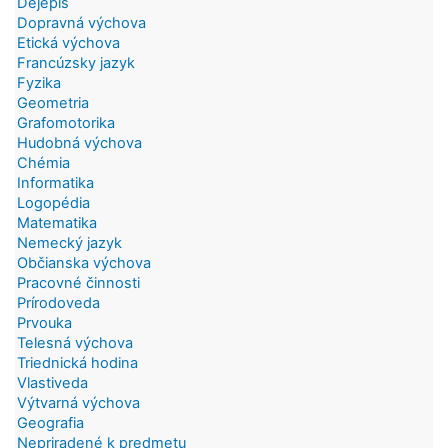
Dejepis
Dopravná výchova
Etická výchova
Francúzsky jazyk
Fyzika
Geometria
Grafomotorika
Hudobná výchova
Chémia
Informatika
Logopédia
Matematika
Nemecký jazyk
Občianska výchova
Pracovné činnosti
Prírodoveda
Prvouka
Telesná výchova
Triednická hodina
Vlastiveda
Výtvarná výchova
Geografia
Nepriradené k predmetu