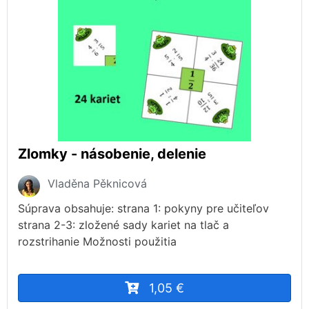
Zlomky - násobenie, delenie
Vladěna Pěknicová
Súprava obsahuje: strana 1: pokyny pre učiteľov
strana 2-3: zložené sady kariet na tlač a
rozstrihanie Možnosti použitia
1,05 €