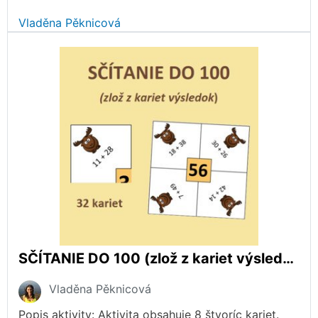
Vladěna Pěknicová
SČÍTANIE DO 100 (zlož z kariet výsledok)
Vladěna Pěknicová
Popis aktivity: Aktivita obsahuje 8 štvoríc kariet.