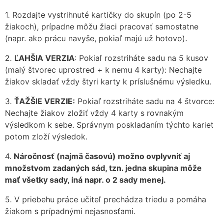
1. Rozdajte vystrihnuté kartičky do skupín (po 2-5
žiakoch), prípadne môžu žiaci pracovať samostatne
(napr. ako prácu navyše, pokiaľ majú už hotovo).
2.
ĽAHŠIA VERZIA
: Pokiaľ rozstriháte sadu na 5 kusov
(malý štvorec uprostred + k nemu 4 karty): Nechajte
žiakov skladať vždy štyri karty k príslušnému výsledku.
3.
ŤAŽŠIE VERZIE:
Pokiaľ rozstriháte sadu na 4 štvorce:
Nechajte žiakov zložiť vždy 4 karty s rovnakým
výsledkom k sebe. Správnym poskladaním týchto kariet
potom zloží výsledok.
4.
Náročnosť (najmä časovú) možno ovplyvniť aj
množstvom zadaných sád, tzn. jedna skupina môže
mať všetky sady, iná napr. o 2 sady menej.
5. V priebehu práce učiteľ prechádza triedu a pomáha
žiakom s prípadnými nejasnosťami.