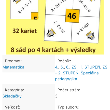
Predmet:
Ročník:
Matematika
4.
,
5.
,
6.
,
ZŠ – 1. STUPEŇ
,
ZŠ
– 2. STUPEŇ
,
Špeciálna
pedagogika
Kategória:
Počet strán:
Skladačky
3
Veľkosť:
Typ súboru: