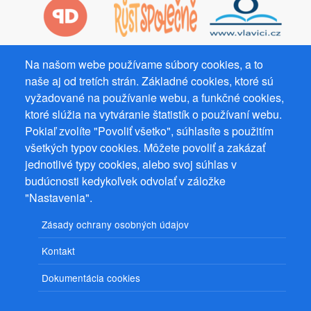
Na našom webe používame súbory cookies, a to
Prevádzkovateľ: Mgr. Bc. Žaneta Radimecká, MBA, Ostrov 256, 561
naše aj od tretích strán. Základné cookies, ktoré sú
22 Ostrov, IČ 08993033, DIČ CZ9161263958
vyžadované na používanie webu, a funkčné cookies,
© 2026
PuzzleWebs
s.r.o.
ktoré slúžia na vytváranie štatistík o používaní webu.
Pokiaľ zvolíte "Povoliť všetko", súhlasíte s použitím
všetkých typov cookies. Môžete povoliť a zakázať
jednotlivé typy cookies, alebo svoj súhlas v
budúcnosti kedykoľvek odvolať v záložke
"Nastavenia".
Zásady ochrany osobných údajov
Kontakt
Dokumentácia cookies