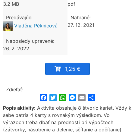
3.2 MB
pdf
Predávajúci
Nahrané:
27. 12. 2021
Vladěna Pěknicová
Naposledy upravené:
26. 2. 2022
1,25 €
Zdieľať:
Facebook
Twitter
WhatsApp
Messenger
Email
Share
Popis aktivity:
Aktivita obsahuje 8 štvoríc kariet. Vždy k
sebe patria 4 karty s rovnakým výsledkom. Vo
výrazoch treba dbať na prednosti pri výpočtoch
(zátvorky, násobenie a delenie, sčítanie a odčítanie)