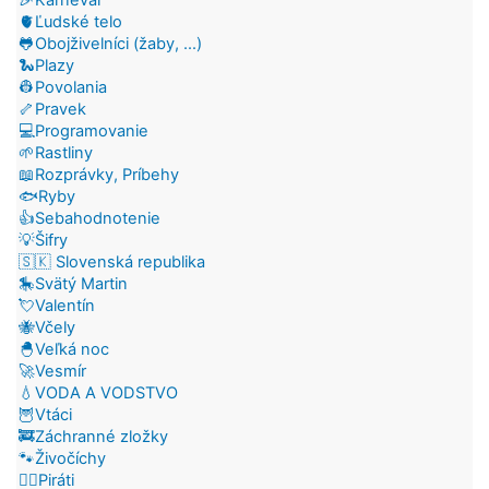
🫀Ľudské telo
🐸Obojživelníci (žaby, ...)
🐍Plazy
👷Povolania
🦴Pravek
💻Programovanie
🌱Rastliny
📖Rozprávky, Príbehy
🐟Ryby
👍Sebahodnotenie
💡Šifry
🇸🇰 Slovenská republika
🎠Svätý Martin
💘Valentín
🐝Včely
🐣Veľká noc
🚀Vesmír
💧VODA A VODSTVO
🦉Vtáci
🚒Záchranné zložky
🐾Živočíchy
🏴‍☠️Piráti