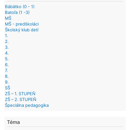
Bábätko (0 - 1)
Batoľa (1 -3)
MŠ
MŠ - predškoláci
Školský klub detí
1.
2.
3.
4.
5.
6.
7.
8.
9.
SŠ
ZŠ – 1. STUPEŇ
ZŠ – 2. STUPEŇ
Špeciálna pedagogika
Téma