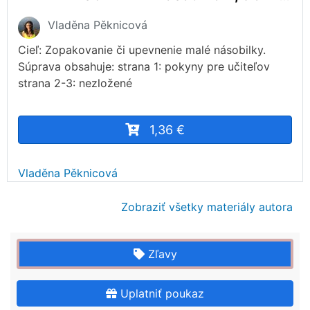
Vladěna Pěknicová
Cieľ: Zopakovanie či upevnenie malé násobilky.
Súprava obsahuje: strana 1: pokyny pre učiteľov
strana 2-3: nezložené
1,36 €
Vladěna Pěknicová
Zobraziť všetky materiály autora
Zľavy
Uplatniť poukaz