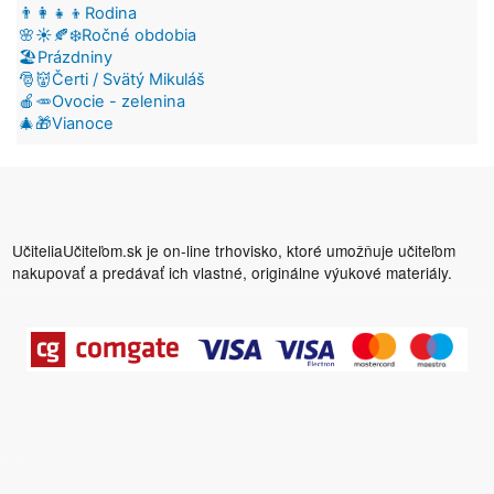
👨‍👩‍👧‍👦Rodina
🌸☀️🍂❄️Ročné obdobia
🏖️Prázdniny
🎅👹Čerti / Svätý Mikuláš
🍎🥕Ovocie - zelenina
🎄🎁Vianoce
UčiteliaUčiteľom.sk je on-line trhovisko, ktoré umožňuje učiteľom
nakupovať a predávať ich vlastné, originálne výukové materiály.