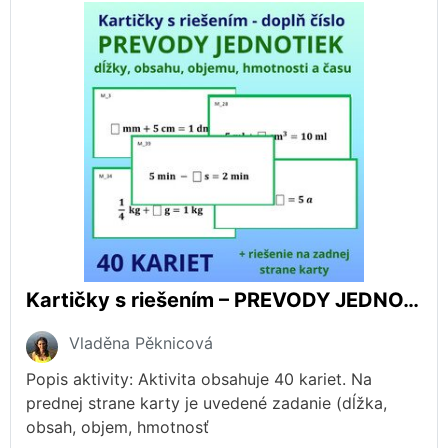
Kartičky s riešením – PREVODY JEDNOTIEK dĺžky, obsahu, objemu, hmotnosti a času
Vladěna Pěknicová
Popis aktivity: Aktivita obsahuje 40 kariet. Na
prednej strane karty je uvedené zadanie (dĺžka,
obsah, objem, hmotnosť