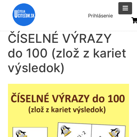
Skočiť
na
Menu
Prihlásenie
hlavný
uživatelsk
obsah
ČÍSELNÉ VÝRAZY
účtu
do 100 (zlož z kariet
výsledok)