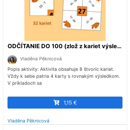
ODČÍTANIE DO 100 (zlož z kariet výsledok)
Vladěna Pěknicová
Popis aktivity: Aktivita obsahuje 8 štvoríc kariet.
Vždy k sebe patria 4 karty s rovnakým výsledkom.
V príkladoch sa
1,15 €
Vladěna Pěknicová