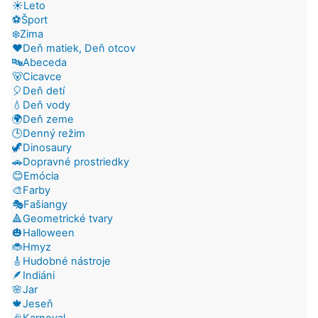
☀️Leto
⚽Šport
❄️Zima
❤️Deň matiek, Deň otcov
🔤Abeceda
🐻Cicavce
🎈Deň detí
💧Deň vody
🌍Deň zeme
🕒Denný režim
🦖Dinosaury
🚗Dopravné prostriedky
😊Emócia
🎨Farby
🎭Fašiangy
🔺Geometrické tvary
🎃Halloween
🐞Hmyz
🎸Hudobné nástroje
🪶Indiáni
🌸Jar
🍁Jeseň
🎉Karneval