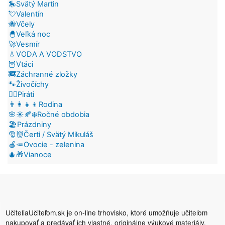
🎠Svätý Martin
💘Valentín
🐝Včely
🐣Veľká noc
🚀Vesmír
💧VODA A VODSTVO
🦉Vtáci
🚒Záchranné zložky
🐾Živočíchy
🏴‍☠️Piráti
👨‍👩‍👧‍👦Rodina
🌸☀️🍂❄️Ročné obdobia
🏖️Prázdniny
🎅👹Čerti / Svätý Mikuláš
🍎🥕Ovocie - zelenina
🎄🎁Vianoce
UčiteliaUčiteľom.sk je on-line trhovisko, ktoré umožňuje učiteľom
nakupovať a predávať ich vlastné, originálne výukové materiály.