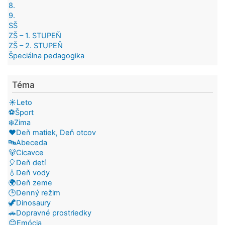
8.
9.
SŠ
ZŠ – 1. STUPEŇ
ZŠ – 2. STUPEŇ
Špeciálna pedagogika
Téma
☀️Leto
⚽Šport
❄️Zima
❤️Deň matiek, Deň otcov
🔤Abeceda
🐻Cicavce
🎈Deň detí
💧Deň vody
🌍Deň zeme
🕒Denný režim
🦖Dinosaury
🚗Dopravné prostriedky
😊Emócia