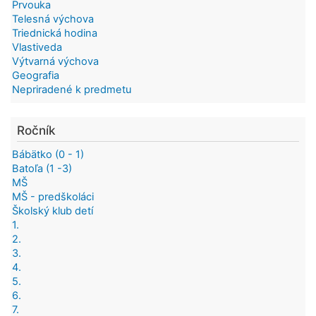
Prvouka
Telesná výchova
Triednická hodina
Vlastiveda
Výtvarná výchova
Geografia
Nepriradené k predmetu
Ročník
Bábätko (0 - 1)
Batoľa (1 -3)
MŠ
MŠ - predškoláci
Školský klub detí
1.
2.
3.
4.
5.
6.
7.