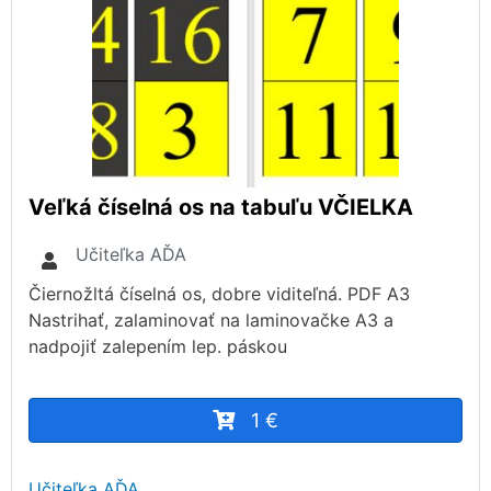
Veľká číselná os na tabuľu VČIELKA
Učiteľka AĎA
Čiernožltá číselná os, dobre viditeľná. PDF A3
Nastrihať, zalaminovať na laminovačke A3 a
nadpojiť zalepením lep. páskou
1 €
Učiteľka AĎA