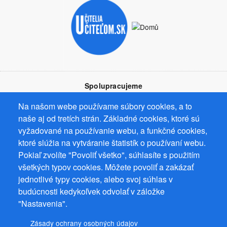
Spolupracujeme
Na našom webe používame súbory cookies, a to
naše aj od tretích strán. Základné cookies, ktoré sú
vyžadované na používanie webu, a funkčné cookies,
ktoré slúžia na vytváranie štatistík o používaní webu.
Prevádzkovateľ: Mgr. Bc. Žaneta Radimecká, MBA, Ostrov 256, 561
Pokiaľ zvolíte "Povoliť všetko", súhlasíte s použitím
22 Ostrov, IČ 08993033, DIČ CZ9161263958
všetkých typov cookies. Môžete povoliť a zakázať
© 2026
PuzzleWebs
s.r.o.
jednotlivé typy cookies, alebo svoj súhlas v
budúcnosti kedykoľvek odvolať v záložke
"Nastavenia".
Zásady ochrany osobných údajov