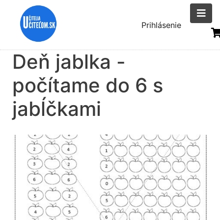
Skočiť
na
Menu
Prihlásenie
hlavný
uživatelsk
obsah
Deň jablka -
účtu
počítame do 6 s
jabĺčkami