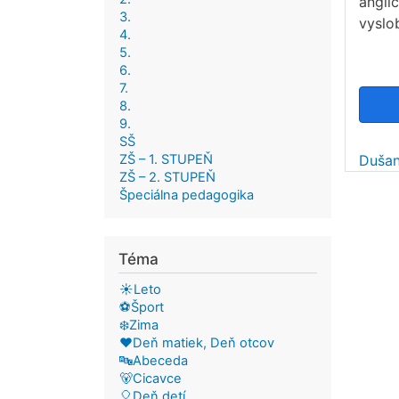
anglič
3.
vyslo
4.
5.
6.
7.
8.
9.
SŠ
ZŠ – 1. STUPEŇ
Dušan
ZŠ – 2. STUPEŇ
Špeciálna pedagogika
Téma
☀️Leto
⚽Šport
❄️Zima
❤️Deň matiek, Deň otcov
🔤Abeceda
🐻Cicavce
🎈Deň detí