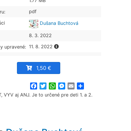
1.77 MB
pdf
ru:
úci
Dušana Buchtová
8. 3. 2022
11. 8. 2022
y upravené:
1,50 €
Facebook
Twitter
WhatsApp
Messenger
Email
Share
 VYV aj ANJ. Je to určené pre deti 1. a 2.