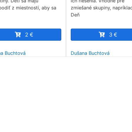
tiny. Deti sa majú
ich riešenia. Vhodné pre
bodiť z miestnosti, aby sa
zmiešané skupiny, napríkla
Deň
2 €
3 €
a Buchtová
Dušana Buchtová