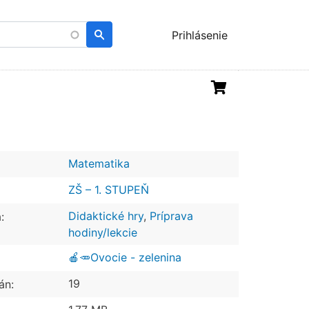
Menu
Prihlásenie
uživatelského
účtu
Matematika
ZŠ – 1. STUPEŇ
Didaktické hry
,
Príprava
:
hodiny/lekcie
🍎🥕Ovocie - zelenina
19
án: