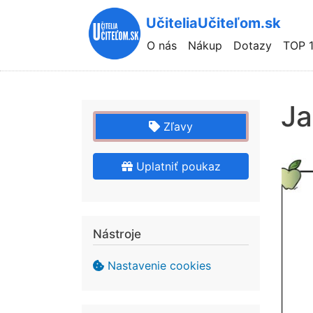
UčiteliaUčiteľom.sk
Hlavní
O nás
Nákup
Dotazy
TOP 
navigace
Ja
Zľavy
Uplatniť poukaz
Nástroje
Nastavenie cookies