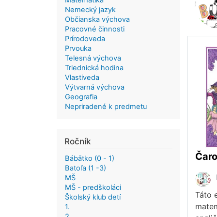
Matematika
Nemecký jazyk
Občianska výchova
Pracovné činnosti
Prírodoveda
Prvouka
Telesná výchova
Triednická hodina
Vlastiveda
Výtvarná výchova
Geografia
Nepriradené k predmetu
Ročník
Bábätko (0 - 1)
Batoľa (1 -3)
MŠ
MŠ - predškoláci
Táto 
Školský klub detí
matem
1.
2.