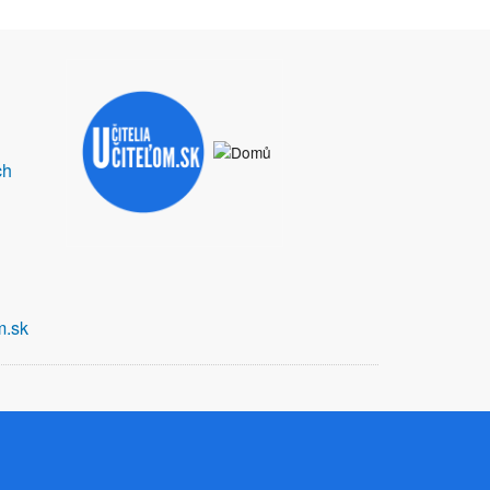
ch
m.sk