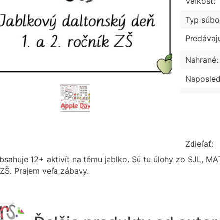
Veľkosť:
Typ súbo
Predávaj
Nahrané:
Naposled
Zdieľať:
sahuje 12+ aktivít na tému jablko. Sú tu úlohy zo SJL, MAT,
 ZŠ. Prajem veľa zábavy.