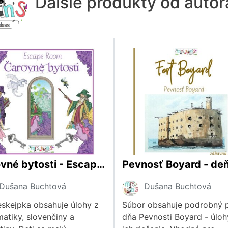
Ďalšie produkty od auto
Čarovné bytosti - Escape room
Dušana Buchtová
Dušana Buchtová
eskejpka obsahuje úlohy z
Súbor obsahuje podrobný 
atiky, slovenčiny a
dňa Pevnosti Boyard - úloh