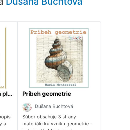
ra
Dušana Buchtová
Pevnosť Boyard - deň plný zábavy
Príbeh geometrie
Dušana Buchtová
popis
Súbor obsahuje 3 strany
y a
materiálu ku vzniku geometrie -