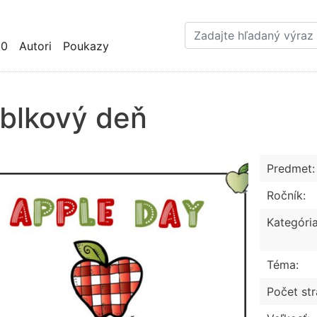
Skočiť
na
hlavný
10
Autori
Poukazy
obsah
blkový deň
Predmet:
Ročník:
Kategória
Téma:
Počet str