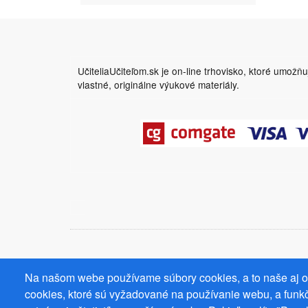
UčiteliaUčiteľom.sk je on-line trhovisko, ktoré umožň
vlastné, originálne výukové materiály.
Na našom webe používame súbory cookies, a to naše aj od
cookies, ktoré sú vyžadované na používanie webu, a funkč