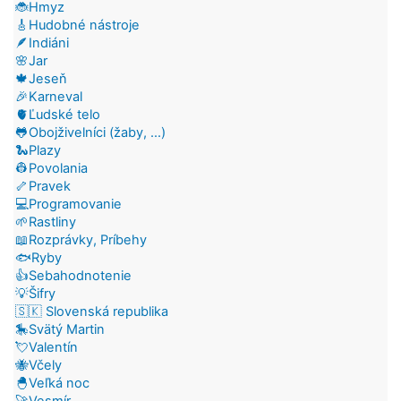
🐞Hmyz
🎸Hudobné nástroje
🪶Indiáni
🌸Jar
🍁Jeseň
🎉Karneval
🫀Ľudské telo
🐸Obojživelníci (žaby, ...)
🐍Plazy
👷Povolania
🦴Pravek
💻Programovanie
🌱Rastliny
📖Rozprávky, Príbehy
🐟Ryby
👍Sebahodnotenie
💡Šifry
🇸🇰 Slovenská republika
🎠Svätý Martin
💘Valentín
🐝Včely
🐣Veľká noc
🚀Vesmír