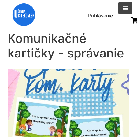
Skočiť
na
Menu
Prihlásenie
hlavný
uživatelsk
obsah
Komunikačné
účtu
kartičky - správanie