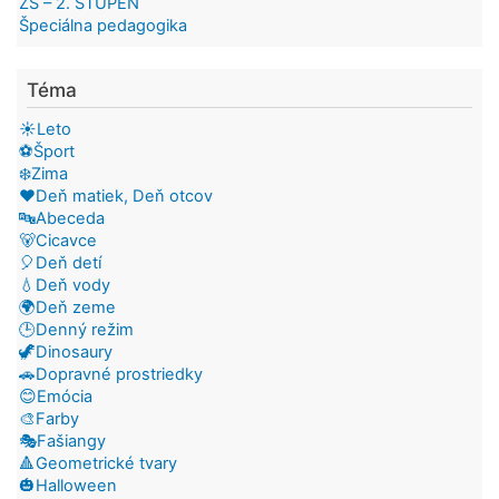
ZŠ – 2. STUPEŇ
Špeciálna pedagogika
Téma
☀️Leto
⚽Šport
❄️Zima
❤️Deň matiek, Deň otcov
🔤Abeceda
🐻Cicavce
🎈Deň detí
💧Deň vody
🌍Deň zeme
🕒Denný režim
🦖Dinosaury
🚗Dopravné prostriedky
😊Emócia
🎨Farby
🎭Fašiangy
🔺Geometrické tvary
🎃Halloween