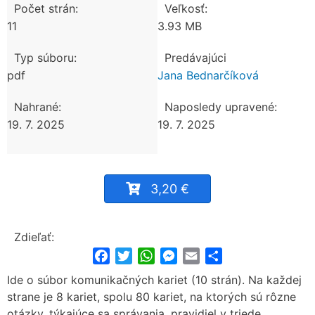
Počet strán:
Veľkosť:
11
3.93 MB
Typ súboru:
Predávajúci
pdf
Jana Bednarčíková
Nahrané:
Naposledy upravené:
19. 7. 2025
19. 7. 2025
3,20 €
Zdieľať:
Facebook
Twitter
WhatsApp
Messenger
Email
Share
Ide o súbor komunikačných kariet (10 strán). Na každej
strane je 8 kariet, spolu 80 kariet, na ktorých sú rôzne
otázky, týkajúce sa správania, pravidiel v triede,