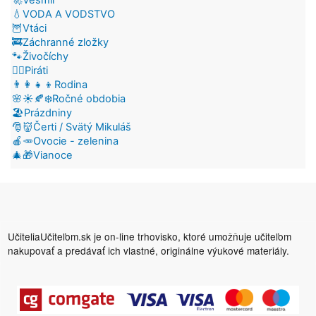
💧VODA A VODSTVO
🦉Vtáci
🚒Záchranné zložky
🐾Živočíchy
🏴‍☠️Piráti
👨‍👩‍👧‍👦Rodina
🌸☀️🍂❄️Ročné obdobia
🏖️Prázdniny
🎅👹Čerti / Svätý Mikuláš
🍎🥕Ovocie - zelenina
🎄🎁Vianoce
UčiteliaUčiteľom.sk je on-line trhovisko, ktoré umožňuje učiteľom
nakupovať a predávať ich vlastné, originálne výukové materiály.