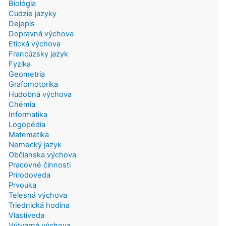
Biológia
Cudzie jazyky
Dejepis
Dopravná výchova
Etická výchova
Francúzsky jazyk
Fyzika
Geometria
Grafomotorika
Hudobná výchova
Chémia
Informatika
Logopédia
Matematika
Nemecký jazyk
Občianska výchova
Pracovné činnosti
Prírodoveda
Prvouka
Telesná výchova
Triednická hodina
Vlastiveda
Výtvarná výchova