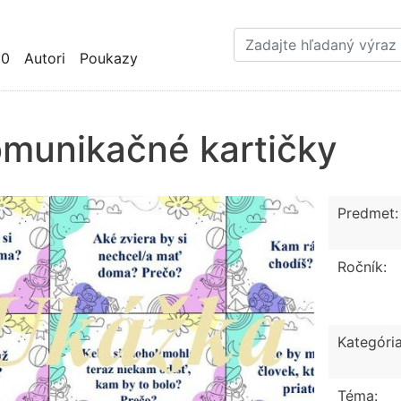
Skočiť
na
hlavný
10
Autori
Poukazy
obsah
munikačné kartičky
Predmet:
Ročník:
Kategória
Téma: