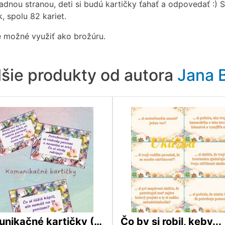
adnou stranou, deti si budú kartičky ťahať a odpovedať :) S
k, spolu 82 kariet.
e možné využiť ako brožúru.
lšie produkty od autora
Jana 
Komunikačné kartičky (Finančná gramotnosť)
Čo by si robil, keby...