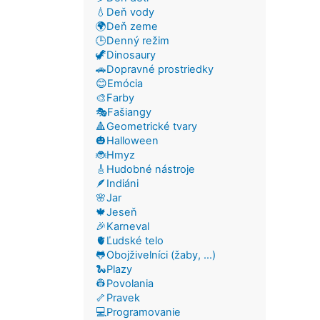
💧Deň vody
🌍Deň zeme
🕒Denný režim
🦖Dinosaury
🚗Dopravné prostriedky
😊Emócia
🎨Farby
🎭Fašiangy
🔺Geometrické tvary
🎃Halloween
🐞Hmyz
🎸Hudobné nástroje
🪶Indiáni
🌸Jar
🍁Jeseň
🎉Karneval
🫀Ľudské telo
🐸Obojživelníci (žaby, ...)
🐍Plazy
👷Povolania
🦴Pravek
💻Programovanie