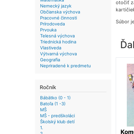
Matematika
otočiť z
Nemecký jazyk
kartičie
Občianska výchova
Pracovné činnosti
Súbor j
Prírodoveda
Prvouka
Telesná výchova
Ďa
Triednická hodina
Vlastiveda
Výtvarná výchova
Geografia
Nepriradené k predmetu
Ročník
Bábätko (0 - 1)
Batoľa (1 -3)
MŠ
MŠ - predškoláci
Školský klub detí
1.
2.