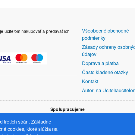
DALŠÍ
Všeobecné obchodné
uje učiteľom nakupovať a predávať ich
ODKAZY
podmienky
Zásady ochrany osobný
údajov
Doprava a platba
Často kladené otázky
Kontakt
Autori na Uciteliauciteĺo
Spolupracujeme
 tretích strán. Základné
né cookies, ktoré slúžia na