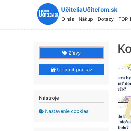
UčiteliaUčiteľom.sk
Hlavní
O nás
Nákup
Dotazy
TOP 
navigace
Ko
Zľavy
Uplatniť poukaz
Nástroje
Nastavenie cookies