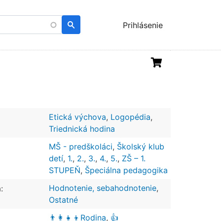
Menu
Prihlásenie
uživatelského
účtu
Etická výchova
,
Logopédia
,
Triednická hodina
MŠ - predškoláci
,
Školský klub
detí
,
1.
,
2.
,
3.
,
4.
,
5.
,
ZŠ – 1.
STUPEŇ
,
Špeciálna pedagogika
Hodnotenie, sebahodnotenie
,
:
Ostatné
👨‍👩‍👧‍👦Rodina
,
👍