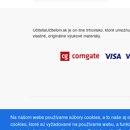
UčiteliaUčiteľom.sk je on-line trhovisko, ktoré umožň
vlastné, originálne výukové materiály.
Na našom webe používame súbory cookies, a to naše aj od
cookies, ktoré sú vyžadované na používanie webu, a funkč