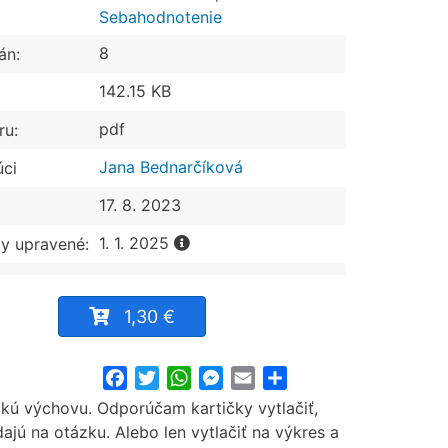
Sebahodnotenie
8
án:
142.15 KB
pdf
ru:
Jana Bednarčíková
úci
17. 8. 2023
1. 1. 2025
y upravené:
1,30 €
Facebook
Twitter
WhatsApp
Messenger
Email
Share
ickú výchovu. Odporúčam kartičky vytlačiť,
ajú na otázku. Alebo len vytlačiť na výkres a