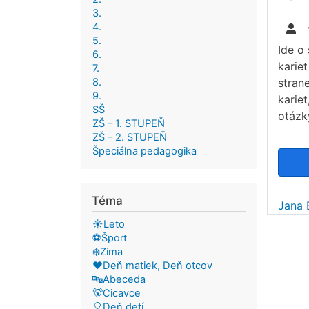
3.
4.
5.
Ide o
6.
kariet
7.
8.
strane
9.
karie
SŠ
otázk
ZŠ – 1. STUPEŇ
ZŠ – 2. STUPEŇ
Špeciálna pedagogika
Téma
Jana 
☀️Leto
⚽Šport
❄️Zima
❤️Deň matiek, Deň otcov
🔤Abeceda
🐻Cicavce
🎈Deň detí