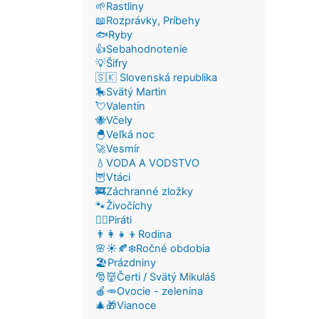
🌱Rastliny
📖Rozprávky, Príbehy
🐟Ryby
👍Sebahodnotenie
💡Šifry
🇸🇰 Slovenská republika
🎠Svätý Martin
💘Valentín
🐝Včely
🐣Veľká noc
🚀Vesmír
💧VODA A VODSTVO
🦉Vtáci
🚒Záchranné zložky
🐾Živočíchy
🏴‍☠️Piráti
👨‍👩‍👧‍👦Rodina
🌸☀️🍂❄️Ročné obdobia
🏖️Prázdniny
🎅👹Čerti / Svätý Mikuláš
🍎🥕Ovocie - zelenina
🎄🎁Vianoce