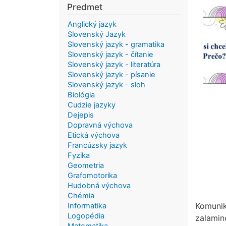
Predmet
Anglický jazyk
Slovenský Jazyk
Slovenský jazyk - gramatika
Slovenský jazyk - čítanie
Slovenský jazyk - literatúra
Slovenský jazyk - písanie
Slovenský jazyk - sloh
Biológia
Cudzie jazyky
Dejepis
Dopravná výchova
Etická výchova
Francúzsky jazyk
Fyzika
Geometria
Grafomotorika
Hudobná výchova
Chémia
Komunik
Informatika
Logopédia
zalamino