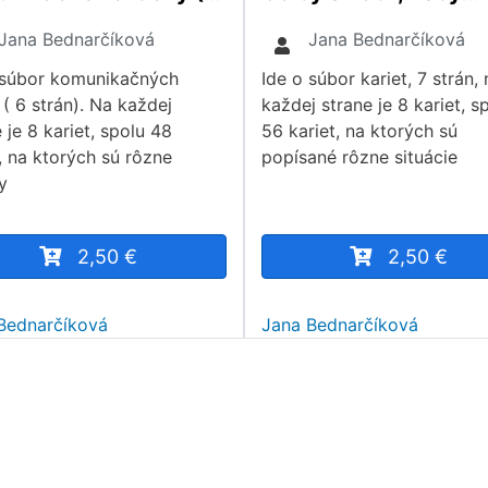
Jana Bednarčíková
Jana Bednarčíková
 súbor komunikačných
Ide o súbor kariet, 7 strán, 
 ( 6 strán). Na každej
každej strane je 8 kariet, s
 je 8 kariet, spolu 48
56 kariet, na ktorých sú
t, na ktorých sú rôzne
popísané rôzne situácie
y
2,50 €
2,50 €
Bednarčíková
Jana Bednarčíková