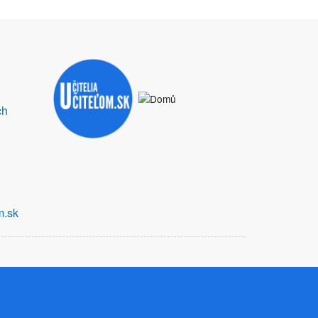
ch
m.sk