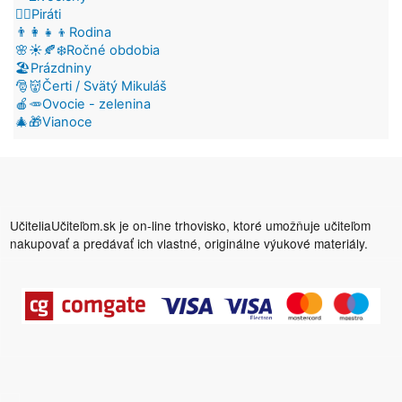
🏴‍☠️Piráti
👨‍👩‍👧‍👦Rodina
🌸☀️🍂❄️Ročné obdobia
🏖️Prázdniny
🎅👹Čerti / Svätý Mikuláš
🍎🥕Ovocie - zelenina
🎄🎁Vianoce
UčiteliaUčiteľom.sk je on-line trhovisko, ktoré umožňuje učiteľom
nakupovať a predávať ich vlastné, originálne výukové materiály.