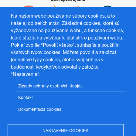
Na našom webe používame súbory cookies, a to
naše aj od tretích strán. Základné cookies, ktoré sú
vyžadované na používanie webu, a funkčné cookies,
Prevádzkovateľ: Mgr. Bc. Žaneta Radimecká, MBA, Ostrov 256, 561
ktoré slúžia na vytváranie štatistík o používaní webu.
22 Ostrov, IČ 08993033, DIČ CZ9161263958
Pokiaľ zvolíte "Povoliť všetko", súhlasíte s použitím
všetkých typov cookies. Môžete povoliť a zakázať
© 2026
PuzzleWebs
s.r.o.
jednotlivé typy cookies, alebo svoj súhlas v
budúcnosti kedykoľvek odvolať v záložke
"Nastavenia".
Zásady ochrany osobných údajov
Kontakt
Dokumentácia cookies
NASTAVENIE COOKIES