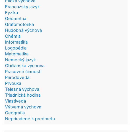
Etická výchova
Francúzsky jazyk
Fyzika
Geometria
Grafomotorika
Hudobná výchova
Chémia
Informatika
Logopédia
Matematika
Nemecký jazyk
Občianska výchova
Pracovné činnosti
Prírodoveda
Prvouka
Telesná výchova
Triednická hodina
Vlastiveda
Výtvarná výchova
Geografia
Nepriradené k predmetu