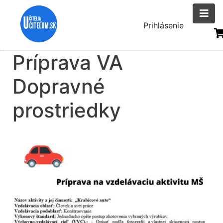
Skočiť
na
Menu
Prihlásenie
hlavný
uživatelsk
obsah
Príprava VA
účtu
Dopravné
prostriedky