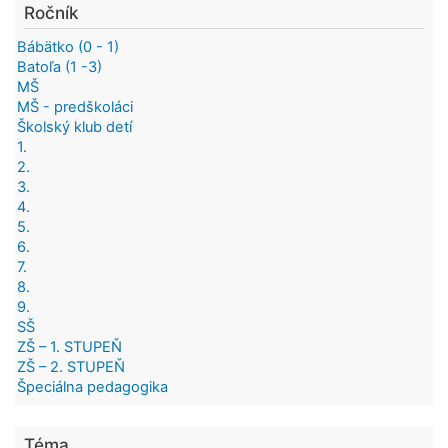
Ročník
Bábätko (0 - 1)
Batoľa (1 -3)
MŠ
MŠ - predškoláci
Školský klub detí
1.
2.
3.
4.
5.
6.
7.
8.
9.
SŠ
ZŠ – 1. STUPEŇ
ZŠ – 2. STUPEŇ
Špeciálna pedagogika
Téma