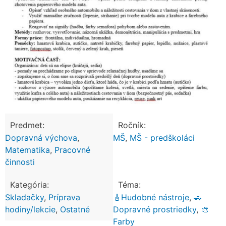
Predmet:
Ročník:
Dopravná výchova
,
MŠ
,
MŠ - predškoláci
Matematika
,
Pracovné
činnosti
Kategória:
Téma:
Skladačky
,
Príprava
🎸Hudobné nástroje
,
🚗
hodiny/lekcie
,
Ostatné
Dopravné prostriedky
,
🎨
Farby