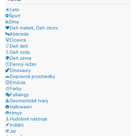
☀️Leto
⚽Šport
❄️Zima
❤️Deň matiek, Deň otcov
🔤Abeceda
🐻Cicavce
🎈Deň detí
💧Deň vody
🌍Deň zeme
🕒Denný režim
🦖Dinosaury
🚗Dopravné prostriedky
😊Emócia
🎨Farby
🎭Fašiangy
🔺Geometrické tvary
🎃Halloween
🐞Hmyz
🎸Hudobné nástroje
🪶Indiáni
🌸Jar