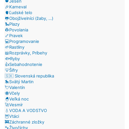
🍁Jeseň
🎉Karneval
🫀Ľudské telo
🐸Obojživelníci (žaby, ...)
🐍Plazy
👷Povolania
🦴Pravek
💻Programovanie
🌱Rastliny
📖Rozprávky, Príbehy
🐟Ryby
👍Sebahodnotenie
💡Šifry
🇸🇰 Slovenská republika
🎠Svätý Martin
💘Valentín
🐝Včely
🐣Veľká noc
🚀Vesmír
💧VODA A VODSTVO
🦉Vtáci
🚒Záchranné zložky
🐾Živočíchy