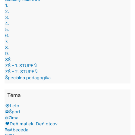
1.
2.
3.
4.
5.
6.
7.
8.
9.
SŠ
ZŠ – 1. STUPEŇ
ZŠ – 2. STUPEŇ
Špeciálna pedagogika
Téma
☀️Leto
⚽Šport
❄️Zima
❤️Deň matiek, Deň otcov
🔤Abeceda