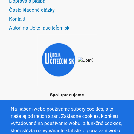
Doprava a platba
Často kladené otázky
Kontakt
Autori na Uciteliauciteĺom.sk
Spolupracujeme
Na našom webe používame súbory cookies, a to
naše aj od tretích strán. Základné cookies, ktoré sú
vyžadované na používanie webu, a funkčné cookies,
ktoré slúžia na vytváranie štatistík o používaní webu.
Prevádzkovateľ: Mgr. Bc. Žaneta Radimecká, MBA, Ostrov 256, 561