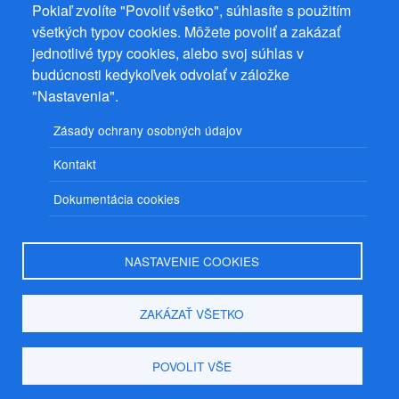
Pokiaľ zvolíte "Povoliť všetko", súhlasíte s použitím
22 Ostrov, IČ 08993033, DIČ CZ9161263958
všetkých typov cookies. Môžete povoliť a zakázať
© 2026
PuzzleWebs
s.r.o.
jednotlivé typy cookies, alebo svoj súhlas v
budúcnosti kedykoľvek odvolať v záložke
"Nastavenia".
Zásady ochrany osobných údajov
Kontakt
Dokumentácia cookies
NASTAVENIE COOKIES
ZAKÁZAŤ VŠETKO
POVOLIT VŠE