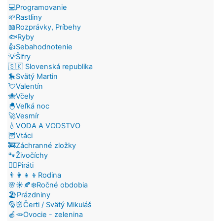
💻Programovanie
🌱Rastliny
📖Rozprávky, Príbehy
🐟Ryby
👍Sebahodnotenie
💡Šifry
🇸🇰 Slovenská republika
🎠Svätý Martin
💘Valentín
🐝Včely
🐣Veľká noc
🚀Vesmír
💧VODA A VODSTVO
🦉Vtáci
🚒Záchranné zložky
🐾Živočíchy
🏴‍☠️Piráti
👨‍👩‍👧‍👦Rodina
🌸☀️🍂❄️Ročné obdobia
🏖️Prázdniny
🎅👹Čerti / Svätý Mikuláš
🍎🥕Ovocie - zelenina