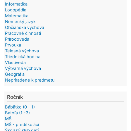
Informatika
Logopédia
Matematika
Nemecký jazyk
Občianska výchova
Pracovné činnosti
Prírodoveda
Prvouka
Telesná výchova
Triednická hodina
Vlastiveda
Výtvarná výchova
Geografia
Nepriradené k predmetu
Ročník
Bábätko (0 - 1)
Batoľa (1 -3)
MŠ
MŠ - predškoláci
Školský klub detí