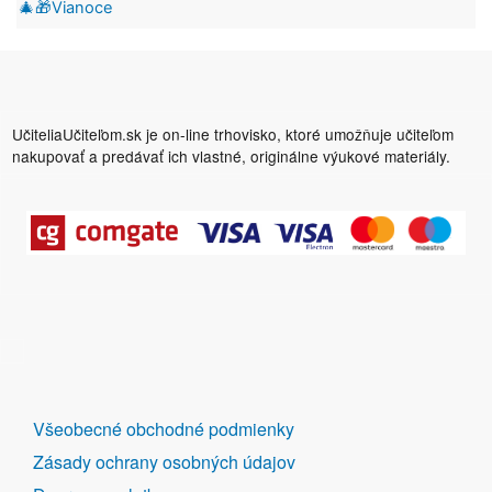
🎄🎁Vianoce
UčiteliaUčiteľom.sk je on-line trhovisko, ktoré umožňuje učiteľom
nakupovať a predávať ich vlastné, originálne výukové materiály.
DALŠÍ
Všeobecné obchodné podmienky
ODKAZY
Zásady ochrany osobných údajov