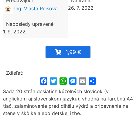
Predávajúci
Nahrané:
26. 7. 2022
Ing. Vlasta Reisova
Naposledy upravené:
1. 9. 2022
1,99 €
Zdieľať:
Facebook
Twitter
WhatsApp
Messenger
Email
Share
Sada 20 strán desiatich kúzelných slovíčok (v
anglickom aj slovenskom jazyku), vhodná na farebnú A4
tlač, zalaminovanie pred dlhšiu výdrž a pripevnenie na
stene v škôlke alebo detskej izbe.