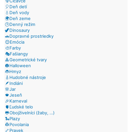
🐻Cicavce
🎈Deň detí
💧Deň vody
🌍Deň zeme
🕒Denný režim
🦖Dinosaury
🚗Dopravné prostriedky
😊Emócia
🎨Farby
🎭Fašiangy
🔺Geometrické tvary
🎃Halloween
🐞Hmyz
🎸Hudobné nástroje
🪶Indiáni
🌸Jar
🍁Jeseň
🎉Karneval
🫀Ľudské telo
🐸Obojživelníci (žaby, ...)
🐍Plazy
👷Povolania
🦴Pravek