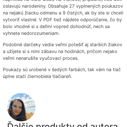
oslavujú narodeniny. Obsahuje 27 vyplnených poukazov
na nejakú žiacku odmenu a 9 čistých, ak by ste si chceli
vytvoriť vlastné. V PDF tiež nájdete odporúčanie, čo by
bolo vhodné si s deťmi vopred dohodnúť, nech sa
vyhnete nedorozumeniam.
Podobné darčeky vedia veľmi potešiť aj starších žiakov
a užijete si s nimi zábavu na hodinách, pričom nejako
veľmi nenarušíte vyučovací proces.
Poukazy sú urobené v šedých farbách, tak vám na tlač
úplne stačí čiernobiela tlačiareň.
Ďalšie produkty od autora