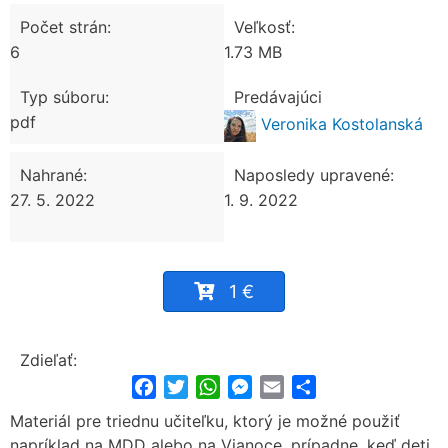
Počet strán:
Veľkosť:
6
1.73 MB
Typ súboru:
Predávajúci
pdf
Veronika Kostolanská
Nahrané:
Naposledy upravené:
27. 5. 2022
1. 9. 2022
1 €
Zdieľať:
Facebook
Twitter
WhatsApp
Messenger
Email
Share
Materiál pre triednu učiteľku, ktorý je možné použiť
napríklad na MDD alebo na Vianoce, prípadne, keď deti