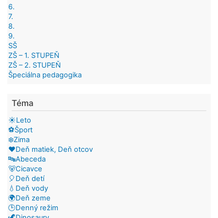
6.
7.
8.
9.
SŠ
ZŠ – 1. STUPEŇ
ZŠ – 2. STUPEŇ
Špeciálna pedagogika
Téma
☀️Leto
⚽Šport
❄️Zima
❤️Deň matiek, Deň otcov
🔤Abeceda
🐻Cicavce
🎈Deň detí
💧Deň vody
🌍Deň zeme
🕒Denný režim
🦖Dinosaury