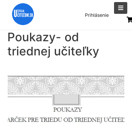
Skočiť
na
Menu
Prihlásenie
hlavný
uživatelsk
obsah
Poukazy- od
účtu
triednej učiteľky