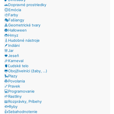
🚗Dopravné prostriedky
😊Emócia
🎨Farby
🎭Fašiangy
🔺Geometrické tvary
🎃Halloween
🐞Hmyz
🎸Hudobné nástroje
🪶Indiáni
🌸Jar
🍁Jeseň
🎉Karneval
🫀Ľudské telo
🐸Obojživelníci (žaby, ...)
🐍Plazy
👷Povolania
🦴Pravek
💻Programovanie
🌱Rastliny
📖Rozprávky, Príbehy
🐟Ryby
👍Sebahodnotenie