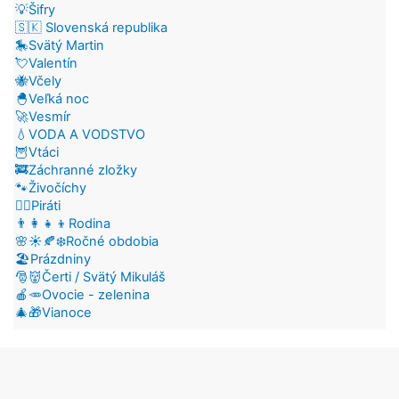
💡Šifry
🇸🇰 Slovenská republika
🎠Svätý Martin
💘Valentín
🐝Včely
🐣Veľká noc
🚀Vesmír
💧VODA A VODSTVO
🦉Vtáci
🚒Záchranné zložky
🐾Živočíchy
🏴‍☠️Piráti
👨‍👩‍👧‍👦Rodina
🌸☀️🍂❄️Ročné obdobia
🏖️Prázdniny
🎅👹Čerti / Svätý Mikuláš
🍎🥕Ovocie - zelenina
🎄🎁Vianoce