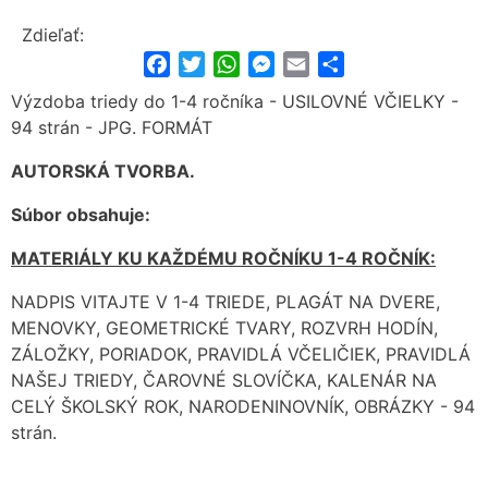
Zdieľať:
Facebook
Twitter
WhatsApp
Messenger
Email
Share
Výzdoba triedy do 1-4 ročníka - USILOVNÉ VČIELKY -
94 strán - JPG. FORMÁT
AUTORSKÁ TVORBA.
Súbor obsahuje:
MATERIÁLY KU KAŽDÉMU ROČNÍKU 1-4 ROČNÍK:
NADPIS VITAJTE V 1-4 TRIEDE, PLAGÁT NA DVERE,
MENOVKY, GEOMETRICKÉ TVARY, ROZVRH HODÍN,
ZÁLOŽKY, PORIADOK, PRAVIDLÁ VČELIČIEK, PRAVIDLÁ
NAŠEJ TRIEDY, ČAROVNÉ SLOVÍČKA, KALENÁR NA
CELÝ ŠKOLSKÝ ROK, NARODENINOVNÍK, OBRÁZKY - 94
strán.