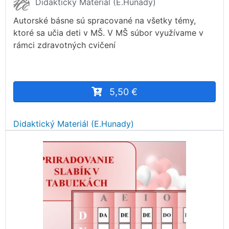
Didaktický Materiál (E.Hunady)
Autorské básne sú spracované na všetky témy,
ktoré sa učia deti v MŠ. V MŠ súbor využívame v
rámci zdravotných cvičení
5,50 €
Didaktický Materiál (E.Hunady)