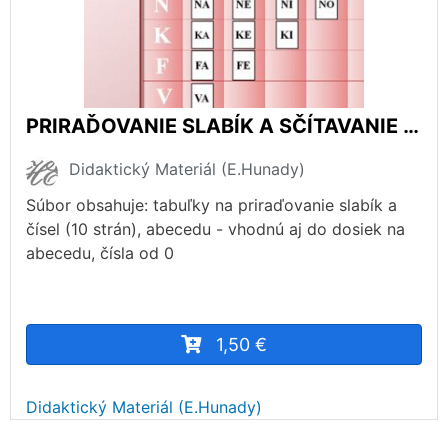
PRIRAĎOVANIE SLABÍK A SČÍTAVANIE V TABUĽKÁCH.
Didaktický Materiál (E.Hunady)
Súbor obsahuje: tabuľky na priraďovanie slabík a
čísel (10 strán), abecedu - vhodnú aj do dosiek na
abecedu, čísla od 0
1,50 €
Didaktický Materiál (E.Hunady)