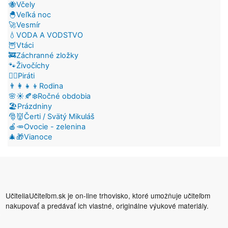
🐝Včely
🐣Veľká noc
🚀Vesmír
💧VODA A VODSTVO
🦉Vtáci
🚒Záchranné zložky
🐾Živočíchy
🏴‍☠️Piráti
👨‍👩‍👧‍👦Rodina
🌸☀️🍂❄️Ročné obdobia
🏖️Prázdniny
🎅👹Čerti / Svätý Mikuláš
🍎🥕Ovocie - zelenina
🎄🎁Vianoce
UčiteliaUčiteľom.sk je on-line trhovisko, ktoré umožňuje učiteľom
nakupovať a predávať ich vlastné, originálne výukové materiály.