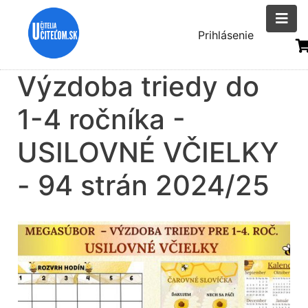
Skočiť
na
Menu
Prihlásenie
hlavný
uživatelsk
obsah
Výzdoba triedy do
účtu
1-4 ročníka -
USILOVNÉ VČIELKY
- 94 strán 2024/25