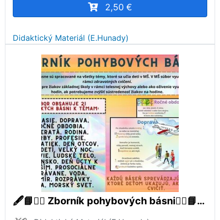
2,50 €
Didaktický Materiál (E.Hunady)
🖋📘🏃‍♀️ Zborník pohybových básni🏃‍♀️📘🖋