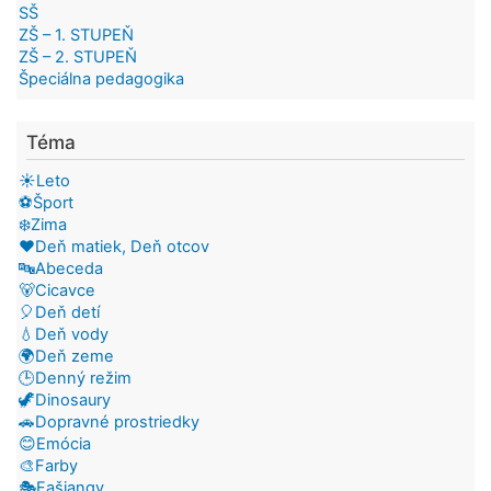
SŠ
ZŠ – 1. STUPEŇ
ZŠ – 2. STUPEŇ
Špeciálna pedagogika
Téma
☀️Leto
⚽Šport
❄️Zima
❤️Deň matiek, Deň otcov
🔤Abeceda
🐻Cicavce
🎈Deň detí
💧Deň vody
🌍Deň zeme
🕒Denný režim
🦖Dinosaury
🚗Dopravné prostriedky
😊Emócia
🎨Farby
🎭Fašiangy