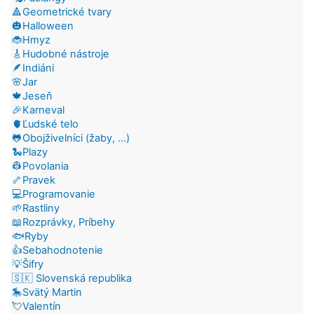
🔺Geometrické tvary
🎃Halloween
🐞Hmyz
🎸Hudobné nástroje
🪶Indiáni
🌸Jar
🍁Jeseň
🎉Karneval
🫀Ľudské telo
🐸Obojživelníci (žaby, ...)
🐍Plazy
👷Povolania
🦴Pravek
💻Programovanie
🌱Rastliny
📖Rozprávky, Príbehy
🐟Ryby
👍Sebahodnotenie
💡Šifry
🇸🇰 Slovenská republika
🎠Svätý Martin
💘Valentín