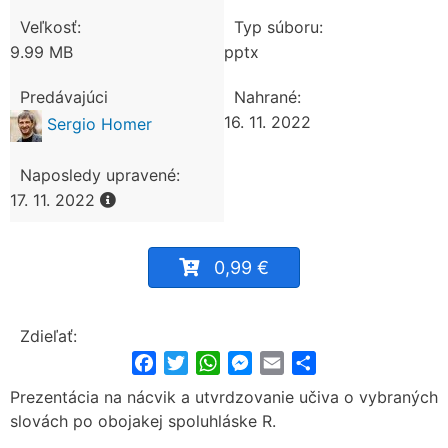
Veľkosť:
Typ súboru:
9.99 MB
pptx
Predávajúci
Nahrané:
16. 11. 2022
Sergio Homer
Naposledy upravené:
17. 11. 2022
0,99 €
Zdieľať:
Facebook
Twitter
WhatsApp
Messenger
Email
Share
Prezentácia na nácvik a utvrdzovanie učiva o vybraných
slovách po obojakej spoluhláske R.