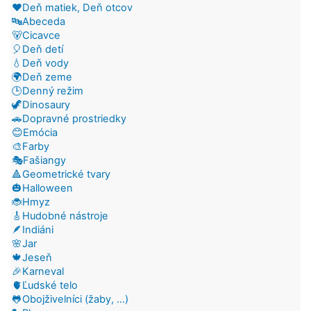
❤️Deň matiek, Deň otcov
🔤Abeceda
🐻Cicavce
🎈Deň detí
💧Deň vody
🌍Deň zeme
🕒Denný režim
🦖Dinosaury
🚗Dopravné prostriedky
😊Emócia
🎨Farby
🎭Fašiangy
🔺Geometrické tvary
🎃Halloween
🐞Hmyz
🎸Hudobné nástroje
🪶Indiáni
🌸Jar
🍁Jeseň
🎉Karneval
🫀Ľudské telo
🐸Obojživelníci (žaby, ...)