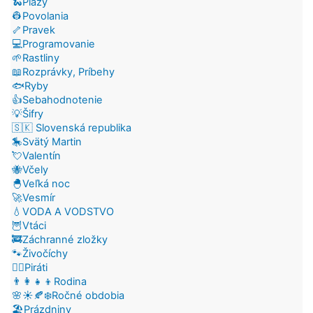
🐍Plazy
👷Povolania
🦴Pravek
💻Programovanie
🌱Rastliny
📖Rozprávky, Príbehy
🐟Ryby
👍Sebahodnotenie
💡Šifry
🇸🇰 Slovenská republika
🎠Svätý Martin
💘Valentín
🐝Včely
🐣Veľká noc
🚀Vesmír
💧VODA A VODSTVO
🦉Vtáci
🚒Záchranné zložky
🐾Živočíchy
🏴‍☠️Piráti
👨‍👩‍👧‍👦Rodina
🌸☀️🍂❄️Ročné obdobia
🏖️Prázdniny