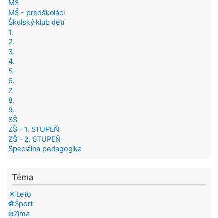
MŠ
MŠ - predškoláci
Školský klub detí
1.
2.
3.
4.
5.
6.
7.
8.
9.
SŠ
ZŠ – 1. STUPEŇ
ZŠ – 2. STUPEŇ
Špeciálna pedagogika
Téma
☀️Leto
⚽Šport
❄️Zima