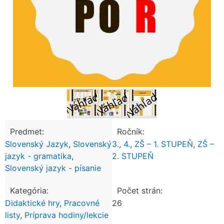
Predmet:
Ročník:
Slovenský Jazyk
,
Slovenský
3.
,
4.
,
ZŠ – 1. STUPEŇ
,
ZŠ –
jazyk - gramatika
,
2. STUPEŇ
Slovenský jazyk - písanie
Kategória:
Počet strán:
Didaktické hry
,
Pracovné
26
listy
,
Príprava hodiny/lekcie