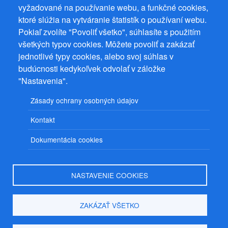
vyžadované na používanie webu, a funkčné cookies,
ktoré slúžia na vytváranie štatistík o používaní webu.
Prevádzkovateľ: Mgr. Bc. Žaneta Radimecká, MBA, Ostrov 256, 561
22 Ostrov, IČ 08993033, DIČ CZ9161263958
Pokiaľ zvolíte "Povoliť všetko", súhlasíte s použitím
všetkých typov cookies. Môžete povoliť a zakázať
© 2026
PuzzleWebs
s.r.o.
jednotlivé typy cookies, alebo svoj súhlas v
budúcnosti kedykoľvek odvolať v záložke
"Nastavenia".
Zásady ochrany osobných údajov
Kontakt
Dokumentácia cookies
NASTAVENIE COOKIES
ZAKÁZAŤ VŠETKO