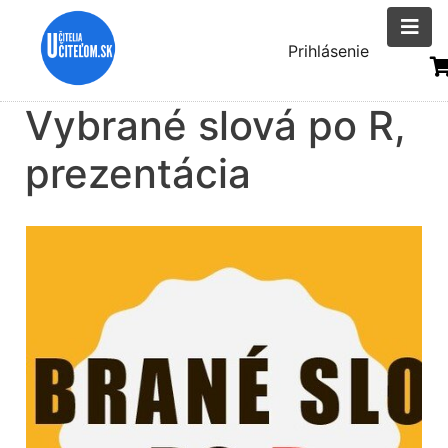
Skočiť
na
Menu
Prihlásenie
hlavný
uživatelsk
obsah
Vybrané slová po R,
účtu
prezentácia