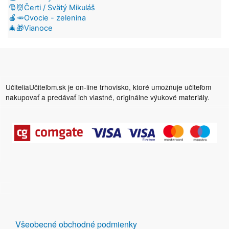
🎅👹Čerti / Svätý Mikuláš
🍎🥕Ovocie - zelenina
🎄🎁Vianoce
UčiteliaUčiteľom.sk je on-line trhovisko, ktoré umožňuje učiteľom
nakupovať a predávať ich vlastné, originálne výukové materiály.
DALŠÍ
Všeobecné obchodné podmienky