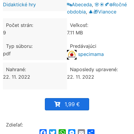
Didaktické hry
🔤Abeceda
,
🌸☀️🍂❄️Ročné
obdobia
,
🎄🎁Vianoce
Počet strán:
Veľkosť:
9
7.11 MB
Typ súboru:
Predávajúci
pdf
specimama
Nahrané:
Naposledy upravené:
22. 11. 2022
22. 11. 2022
1,99 €
Zdieľať:
Facebook
Twitter
WhatsApp
Messenger
Email
Share