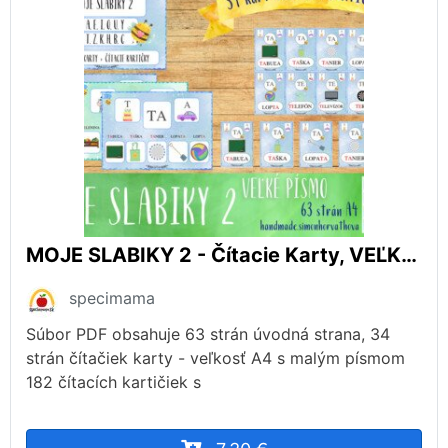
MOJE SLABIKY 2 - Čítacie Karty, VEĽKÉ PÍSMO - a,e,i,o,u,y, t,z,k,h,b,c. Slabiky, čítanie, písanie, písmená, Kartičky
specimama
Súbor PDF obsahuje 63 strán úvodná strana, 34
strán čítačiek karty - veľkosť A4 s malým písmom
182 čítacích kartičiek s