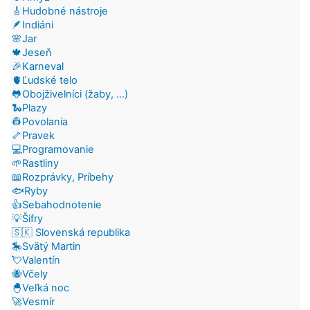
🎸Hudobné nástroje
🪶Indiáni
🌸Jar
🍁Jeseň
🎉Karneval
🫀Ľudské telo
🐸Obojživelníci (žaby, ...)
🐍Plazy
👷Povolania
🦴Pravek
💻Programovanie
🌱Rastliny
📖Rozprávky, Príbehy
🐟Ryby
👍Sebahodnotenie
💡Šifry
🇸🇰 Slovenská republika
🎠Svätý Martin
💘Valentín
🐝Včely
🐣Veľká noc
🚀Vesmír