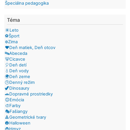
Špeciálna pedagogika
Téma
☀️Leto
⚽Šport
❄️Zima
❤️Deň matiek, Deň otcov
🔤Abeceda
🐻Cicavce
🎈Deň detí
💧Deň vody
🌍Deň zeme
🕒Denný režim
🦖Dinosaury
🚗Dopravné prostriedky
😊Emócia
🎨Farby
🎭Fašiangy
🔺Geometrické tvary
🎃Halloween
🐞Hmyz