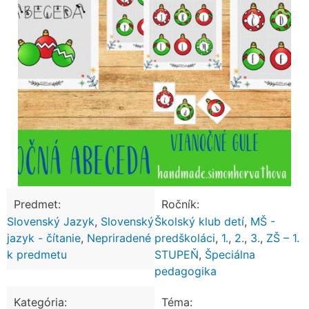
Predmet:
Ročník:
Slovenský Jazyk
,
Slovenský
Školský klub detí
,
MŠ -
jazyk - čítanie
,
Nepriradené
predškoláci
,
1.
,
2.
,
3.
,
ZŠ – 1.
k predmetu
STUPEŇ
,
Špeciálna
pedagogika
Kategória:
Téma: