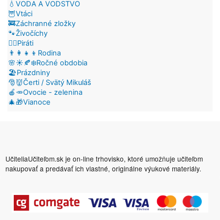
💧VODA A VODSTVO
🦉Vtáci
🚒Záchranné zložky
🐾Živočíchy
🏴‍☠️Piráti
👨‍👩‍👧‍👦Rodina
🌸☀️🍂❄️Ročné obdobia
🏖️Prázdniny
🎅👹Čerti / Svätý Mikuláš
🍎🥕Ovocie - zelenina
🎄🎁Vianoce
UčiteliaUčiteľom.sk je on-line trhovisko, ktoré umožňuje učiteľom
nakupovať a predávať ich vlastné, originálne výukové materiály.