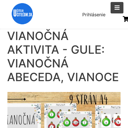
Skočiť
na
Menu
Prihlásenie
hlavný
uživatelsk
obsah
VIANOČNÁ
účtu
AKTIVITA - GULE:
VIANOČNÁ
ABECEDA, VIANOCE