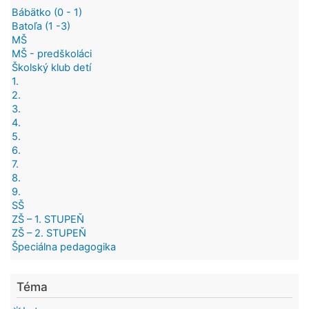
Bábätko (0 - 1)
Batoľa (1 -3)
MŠ
MŠ - predškoláci
Školský klub detí
1.
2.
3.
4.
5.
6.
7.
8.
9.
SŠ
ZŠ – 1. STUPEŇ
ZŠ – 2. STUPEŇ
Špeciálna pedagogika
Téma