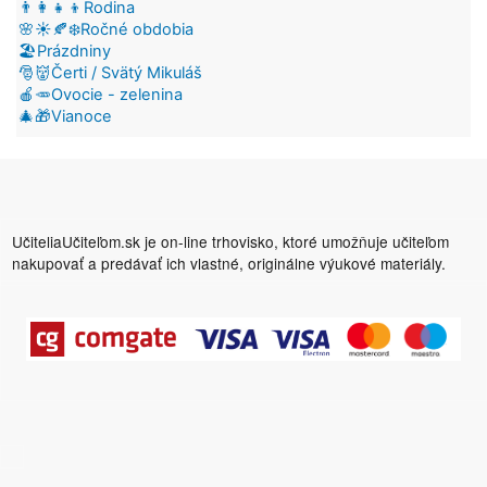
👨‍👩‍👧‍👦Rodina
🌸☀️🍂❄️Ročné obdobia
🏖️Prázdniny
🎅👹Čerti / Svätý Mikuláš
🍎🥕Ovocie - zelenina
🎄🎁Vianoce
UčiteliaUčiteľom.sk je on-line trhovisko, ktoré umožňuje učiteľom
nakupovať a predávať ich vlastné, originálne výukové materiály.