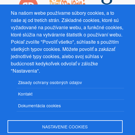
Na našom webe používame súbory cookies, a to
naše aj od tretích strán. Základné cookies, ktoré sú
vyžadované na používanie webu, a funkčné cookies,
Prevádzkovateľ: Mgr. Bc. Žaneta Radimecká, MBA, Ostrov 256, 561
22 Ostrov, IČ 08993033, DIČ CZ9161263958
ktoré slúžia na vytváranie štatistík o používaní webu.
Pokiaľ zvolíte "Povoliť všetko", súhlasíte s použitím
© 2026
PuzzleWebs
s.r.o.
všetkých typov cookies. Môžete povoliť a zakázať
jednotlivé typy cookies, alebo svoj súhlas v
budúcnosti kedykoľvek odvolať v záložke
"Nastavenia".
Zásady ochrany osobných údajov
Kontakt
Dokumentácia cookies
NASTAVENIE COOKIES