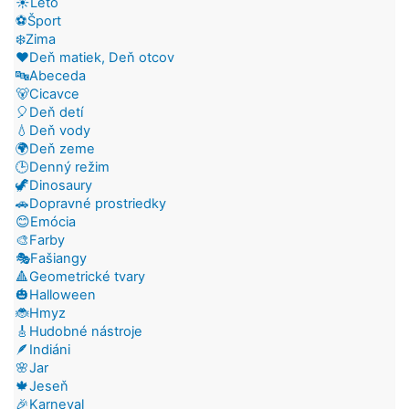
☀️Leto
⚽Šport
❄️Zima
❤️Deň matiek, Deň otcov
🔤Abeceda
🐻Cicavce
🎈Deň detí
💧Deň vody
🌍Deň zeme
🕒Denný režim
🦖Dinosaury
🚗Dopravné prostriedky
😊Emócia
🎨Farby
🎭Fašiangy
🔺Geometrické tvary
🎃Halloween
🐞Hmyz
🎸Hudobné nástroje
🪶Indiáni
🌸Jar
🍁Jeseň
🎉Karneval