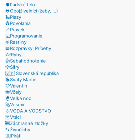
🫀Ľudské telo
🐸Obojživelníci (žaby, ...)
🐍Plazy
👷Povolania
🦴Pravek
💻Programovanie
🌱Rastliny
📖Rozprávky, Príbehy
🐟Ryby
👍Sebahodnotenie
💡Šifry
🇸🇰 Slovenská republika
🎠Svätý Martin
💘Valentín
🐝Včely
🐣Veľká noc
🚀Vesmír
💧VODA A VODSTVO
🦉Vtáci
🚒Záchranné zložky
🐾Živočíchy
🏴‍☠️Piráti