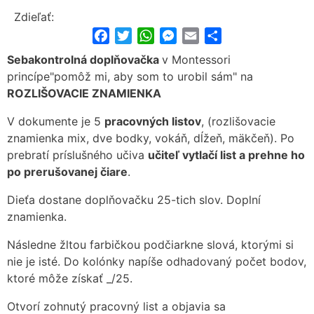
Zdieľať:
Facebook
Twitter
WhatsApp
Messenger
Email
Share
Sebakontrolná doplňovačka
v Montessori
princípe"pomôž mi, aby som to urobil sám" na
ROZLIŠOVACIE ZNAMIENKA
V dokumente je 5
pracovných listov
, (rozlišovacie
znamienka mix, dve bodky, vokáň, dĺžeň, mäkčeň). Po
prebratí príslušného učiva
učiteľ vytlačí list a prehne ho
po prerušovanej čiare
.
Dieťa dostane doplňovačku 25-tich slov. Doplní
znamienka.
Následne žltou farbičkou podčiarkne slová, ktorými si
nie je isté. Do kolónky napíše odhadovaný počet bodov,
ktoré môže získať _/25.
Otvorí zohnutý pracovný list a objavia sa