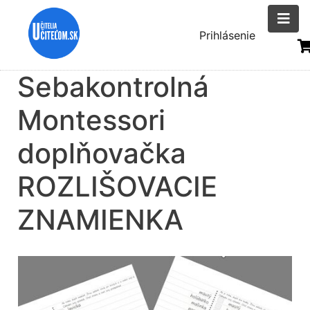
Skočiť
na
Menu
Prihlásenie
hlavný
uživatelsk
obsah
Sebakontrolná
účtu
Montessori
doplňovačka
ROZLIŠOVACIE
ZNAMIENKA