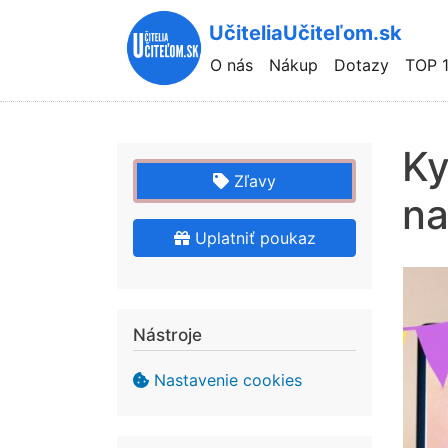
UčiteliaUčiteľom.sk
Hlavní
O nás
Nákup
Dotazy
TOP 
navigace
Ky
Zľavy
na
Uplatniť poukaz
Nástroje
Nastavenie cookies