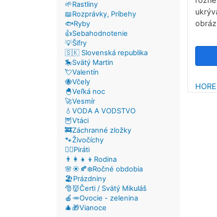
rôzne
🌱Rastliny
ukrýv
📖Rozprávky, Príbehy
obráz
🐟Ryby
👍Sebahodnotenie
💡Šifry
🇸🇰 Slovenská republika
🎠Svätý Martin
💘Valentín
🐝Včely
HORE
🐣Veľká noc
🚀Vesmír
💧VODA A VODSTVO
🦉Vtáci
🚒Záchranné zložky
🐾Živočíchy
🏴‍☠️Piráti
👨‍👩‍👧‍👦Rodina
🌸☀️🍂❄️Ročné obdobia
🏖️Prázdniny
🎅👹Čerti / Svätý Mikuláš
🍎🥕Ovocie - zelenina
🎄🎁Vianoce