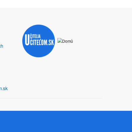
ch
m.sk