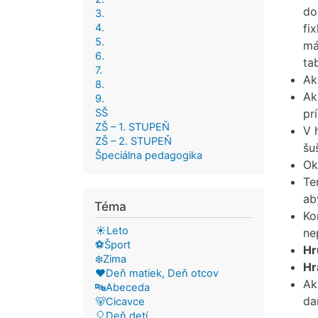
do
3.
4.
fi
5.
má
6.
ta
7.
Ak
8.
Ak
9.
SŠ
pr
ZŠ – 1. STUPEŇ
V 
ZŠ – 2. STUPEŇ
šu
Špeciálna pedagogika
Ok
Te
ab
Téma
Ko
☀️Leto
ne
⚽Šport
Hr
❄️Zima
Hr
❤️Deň matiek, Deň otcov
Ak
🔤Abeceda
da
🐻Cicavce
🎈Deň detí