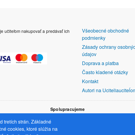
DALŠÍ
Všeobecné obchodné
uje učiteľom nakupovať a predávať ich
ODKAZY
podmienky
Zásady ochrany osobný
údajov
Doprava a platba
Často kladené otázky
Kontakt
Autori na Uciteliauciteĺo
Spolupracujeme
 tretích strán. Základné
né cookies, ktoré slúžia na