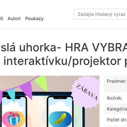
Skočiť
na
hlavný
10
Autori
Poukazy
obsah
slá uhorka- HRA VYBR
 interaktívku/projektor 
Predmet:
Ročník:
Kategória
Počet str