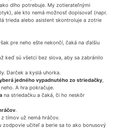
ako dlho potrebuje. My zotierateľnými
otyk), ale kto nemá možnosť dopisovať (napr.
 trieda alebo asistent skontroluje a zotrie
však pre neho ešte nekončí, čaká na ďalšiu
(až keď sú všetci bez slova, aby sa zabránilo
ly. Darček a kyslá uhorka.
yberá jedného vypadnutého zo striedačky
,
 neho. A hra pokračuje.
a
na striedačku a čaká, či ho neskôr
 hráčov
.
n z tímov už nemá hráčov.
ku zodpovie učiteľ a berie sa to ako bonusový