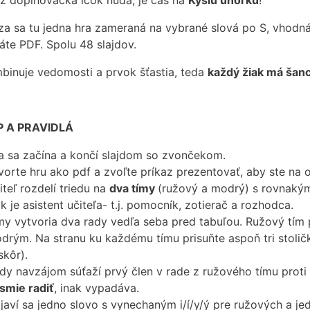
už doplňovačka íčok nuda, je čas na
Kyslú uhorku
!
a sa tu jedna hra zameraná na vybrané slová po S, vhodná
áte PDF. Spolu 48 slajdov.
binuje vedomosti a prvok šťastia, teda
každý žiak má šanc
 A PRAVIDLÁ
a sa začína a končí slajdom so zvončekom.
vorte hru ako pdf a zvoľte príkaz prezentovať, aby ste na o
iteľ rozdelí triedu na
dva tímy
(ružový a modrý) s rovnakým
ak je asistent učiteľa- t.j. pomocník, zotierač a rozhodca.
my vytvoria dva rady vedľa seba pred tabuľou. Ružový tí
drým. Na stranu ku každému tímu prisuňte aspoň tri stoličk
skôr).
dy navzájom súťaží prvý člen v rade z ružového tímu prot
smie radiť
, inak vypadáva.
javí sa jedno slovo s vynechaným i/í/y/ý pre ružových a je