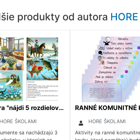
lšie produkty od autora
HORE
3x hra "nájdi 5 rozdielov" - obrázky na VYBRANÉ SLOVÁ
HORE ŠKOLAMI
HORE ŠKOLAMI
umente sa nachádzajú 3
Aktivity na ranné komunitn