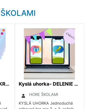
 ŠKOLAMI
RANNÉ KOMUNITNÉ KRUHY- aktivity na začiatok dňa
Kyslá uhorka- DELENIE HLÁSOK. Samohlásky, spoluhlásky, dvojhlásky.
HORE ŠKOLAMI
é
KYSLÁ UHORKA Jednoduchá