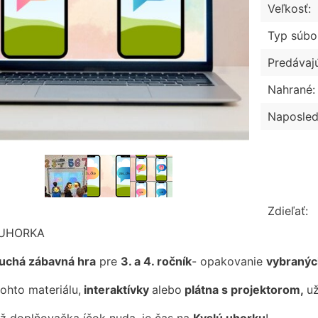
Veľkosť:
Typ súbo
Predávaj
Nahrané:
Naposled
Zdieľať:
 UHORKA
uchá zábavná hra
pre
3. a 4. ročník
- opakovanie
vybraných
ohto materiálu,
interaktívky
alebo
plátna s projektorom,
už