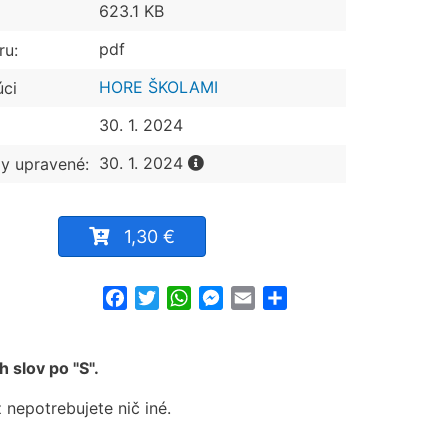
623.1 KB
pdf
ru:
HORE ŠKOLAMI
úci
30. 1. 2024
30. 1. 2024
y upravené:
1,30 €
Facebook
Twitter
WhatsApp
Messenger
Email
Share
 slov po "S".
 nepotrebujete nič iné.