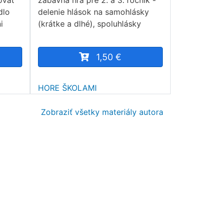
ovať
zábavná hra pre 2. a 3. ročník -
dlo
delenie hlások na samohlásky
i
(krátke a dlhé), spoluhlásky
1,50 €
HORE ŠKOLAMI
Zobraziť všetky materiály autora