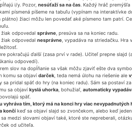
pĺňajú i/y. Pozor,
nesúťaží sa na čas
. Každý hráč premýšľa 
xkami písmená píšeme na tabuľu (vypínam na interaktívke d
 plátno) žiaci môžu len povedať aké písmeno tam patrí. Celá
buľu.
 žiak odpovedal
správne
, presúva sa na koniec radu.
 žiak odpovedal
nesprávne
, vypadáva na striedačku. Hra 
íležitosť.
hre pokračujú ďalší (zasa prví v rade). Učiteľ prepne slajd 
škaniu odpovedí).
rem slov na dopĺňanie sa však môžu zjaviť ešte dva symbo
n komu sa
objaví
darček
, teda nemá úlohu na riešenie ale
v
y sa pridal späť do hry (na koniec radu). Sám sa postaví za
mu sa objaví
kyslá uhorka
, bohužiaľ,
automaticky vypadáv
povolajú späť.
u vyhráva tím, ktorý má na konci hry viac nevypadnutých
a končí
keď sa objaví slajd so zvončekom, alebo keď jede
 sa medzi slovami objaví také, ktoré ste nepreberali, otáz
rček od učiteľa.