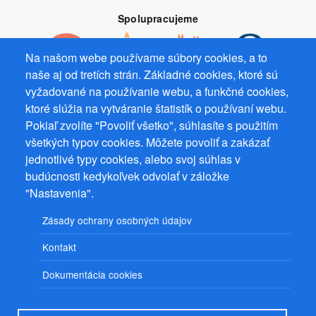
Spolupracujeme
Na našom webe používame súbory cookies, a to
naše aj od tretích strán. Základné cookies, ktoré sú
vyžadované na používanie webu, a funkčné cookies,
Prevádzkovateľ: Mgr. Bc. Žaneta Radimecká, MBA, Ostrov 256, 561
ktoré slúžia na vytváranie štatistík o používaní webu.
22 Ostrov, IČ 08993033, DIČ CZ9161263958
Pokiaľ zvolíte "Povoliť všetko", súhlasíte s použitím
všetkých typov cookies. Môžete povoliť a zakázať
© 2026
PuzzleWebs
s.r.o.
jednotlivé typy cookies, alebo svoj súhlas v
budúcnosti kedykoľvek odvolať v záložke
"Nastavenia".
Zásady ochrany osobných údajov
Kontakt
Dokumentácia cookies