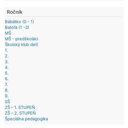
Ročník
Bábätko (0 - 1)
Batoľa (1 -3)
MŠ
MŠ - predškoláci
Školský klub detí
1.
2.
3.
4.
5.
6.
7.
8.
9.
SŠ
ZŠ – 1. STUPEŇ
ZŠ – 2. STUPEŇ
Špeciálna pedagogika