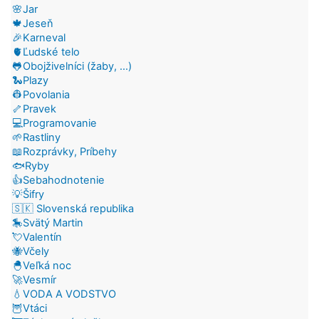
🌸Jar
🍁Jeseň
🎉Karneval
🫀Ľudské telo
🐸Obojživelníci (žaby, ...)
🐍Plazy
👷Povolania
🦴Pravek
💻Programovanie
🌱Rastliny
📖Rozprávky, Príbehy
🐟Ryby
👍Sebahodnotenie
💡Šifry
🇸🇰 Slovenská republika
🎠Svätý Martin
💘Valentín
🐝Včely
🐣Veľká noc
🚀Vesmír
💧VODA A VODSTVO
🦉Vtáci