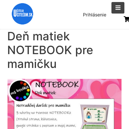
Skočiť
na
Menu
Prihlásenie
hlavný
uživatelsk
obsah
Deň matiek
účtu
NOTEBOOK pre
mamičku