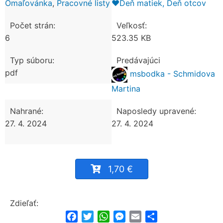
Omaľovánka
,
Pracovné listy
❤️Deň matiek, Deň otcov
Počet strán:
Veľkosť:
6
523.35 KB
Typ súboru:
Predávajúci
pdf
msbodka - Schmidova
Martina
Nahrané:
Naposledy upravené:
27. 4. 2024
27. 4. 2024
1,70 €
Zdieľať:
Facebook
Twitter
WhatsApp
Messenger
Email
Share