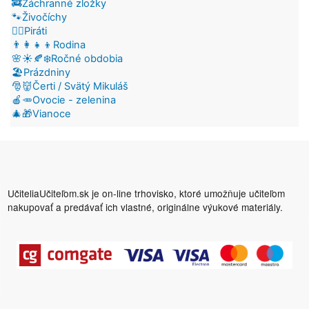
🚒Záchranné zložky
🐾Živočíchy
🏴‍☠️Piráti
👨‍👩‍👧‍👦Rodina
🌸☀️🍂❄️Ročné obdobia
🏖️Prázdniny
🎅👹Čerti / Svätý Mikuláš
🍎🥕Ovocie - zelenina
🎄🎁Vianoce
UčiteliaUčiteľom.sk je on-line trhovisko, ktoré umožňuje učiteľom
nakupovať a predávať ich vlastné, originálne výukové materiály.