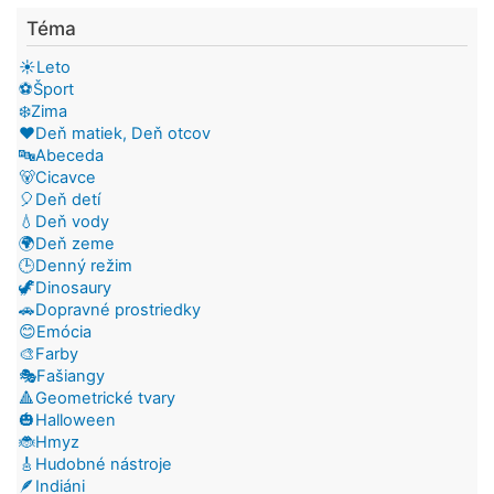
Téma
☀️Leto
⚽Šport
❄️Zima
❤️Deň matiek, Deň otcov
🔤Abeceda
🐻Cicavce
🎈Deň detí
💧Deň vody
🌍Deň zeme
🕒Denný režim
🦖Dinosaury
🚗Dopravné prostriedky
😊Emócia
🎨Farby
🎭Fašiangy
🔺Geometrické tvary
🎃Halloween
🐞Hmyz
🎸Hudobné nástroje
🪶Indiáni