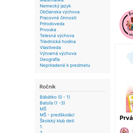
Matematika
Nemecký jazyk
Občianska výchova
Pracovné činnosti
Prírodoveda
Prvouka
Telesná výchova
Triednická hodina
Vlastiveda
Výtvarná výchova
Geografia
Nepriradené k predmetu
Ročník
Bábätko (0 - 1)
Batoľa (1 -3)
MŠ
MŠ - predškoláci
Prvá
Školský klub detí
1.
2.