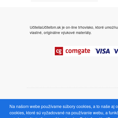
UčiteliaUčiteľom.sk je on-line trhovisko, ktoré umožň
vlastné, originálne výukové materiály.
Na našom webe používame súbory cookies, a to naše aj od
cookies, ktoré sú vyžadované na používanie webu, a funkč