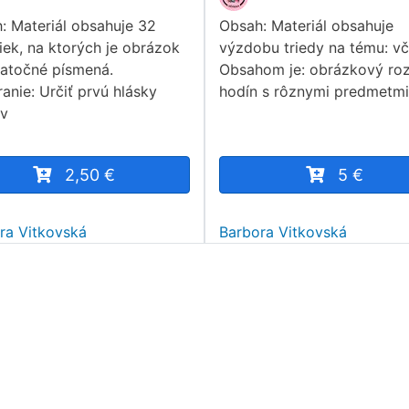
: Materiál obsahuje 32
Obsah: Materiál obsahuje
čiek, na ktorých je obrázok
výzdobu triedy na tému: vči
iatočné písmená.
Obsahom je: obrázkový ro
anie: Určiť prvú hlásky
hodín s rôznymi predmetmi
 v
2,50 €
5 €
ra Vitkovská
Barbora Vitkovská