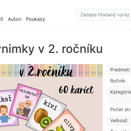
Skočiť
na
hlavný
10
Autori
Poukazy
obsah
nimky v 2. ročníku
Predmet:
Ročník:
Kategória
Počet str
Veľkosť: