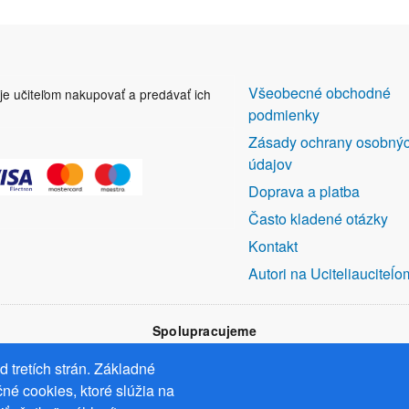
DALŠÍ
Všeobecné obchodné
uje učiteľom nakupovať a predávať ich
ODKAZY
podmienky
Zásady ochrany osobný
údajov
Doprava a platba
Často kladené otázky
Kontakt
Autori na Uciteliauciteĺo
Spolupracujeme
 tretích strán. Základné
né cookies, ktoré slúžia na