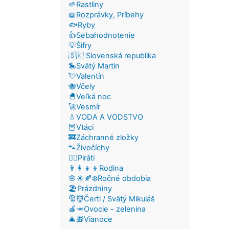
🌱Rastliny
📖Rozprávky, Príbehy
🐟Ryby
👍Sebahodnotenie
💡Šifry
🇸🇰 Slovenská republika
🎠Svätý Martin
💘Valentín
🐝Včely
🐣Veľká noc
🚀Vesmír
💧VODA A VODSTVO
🦉Vtáci
🚒Záchranné zložky
🐾Živočíchy
🏴‍☠️Piráti
👨‍👩‍👧‍👦Rodina
🌸☀️🍂❄️Ročné obdobia
🏖️Prázdniny
🎅👹Čerti / Svätý Mikuláš
🍎🥕Ovocie - zelenina
🎄🎁Vianoce