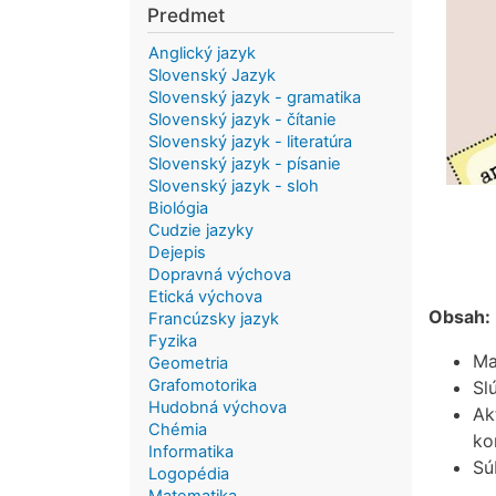
Predmet
Anglický jazyk
Slovenský Jazyk
Slovenský jazyk - gramatika
Slovenský jazyk - čítanie
Slovenský jazyk - literatúra
Slovenský jazyk - písanie
Slovenský jazyk - sloh
Biológia
Cudzie jazyky
Dejepis
Dopravná výchova
Etická výchova
Obsah:
Francúzsky jazyk
Fyzika
Ma
Geometria
Grafomotorika
Sl
Hudobná výchova
Ak
Chémia
ko
Informatika
Sú
Logopédia