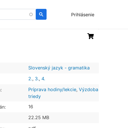
Menu
Prihlásenie
uživatelského
účtu
Slovenský jazyk - gramatika
2.
,
3.
,
4.
Príprava hodiny/lekcie
,
Výzdoba
:
triedy
16
án:
22.25 MB