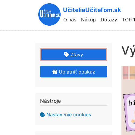
UčiteliaUčiteľom.sk
Hlavní
O nás
Nákup
Dotazy
TOP 
navigace
Vý
Zľavy
Uplatniť poukaz
Nástroje
Nastavenie cookies