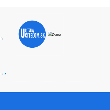
ch
m.sk