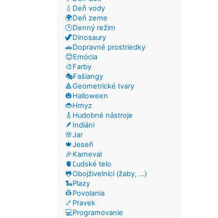
💧Deň vody
🌍Deň zeme
🕒Denný režim
🦖Dinosaury
🚗Dopravné prostriedky
😊Emócia
🎨Farby
🎭Fašiangy
🔺Geometrické tvary
🎃Halloween
🐞Hmyz
🎸Hudobné nástroje
🪶Indiáni
🌸Jar
🍁Jeseň
🎉Karneval
🫀Ľudské telo
🐸Obojživelníci (žaby, ...)
🐍Plazy
👷Povolania
🦴Pravek
💻Programovanie