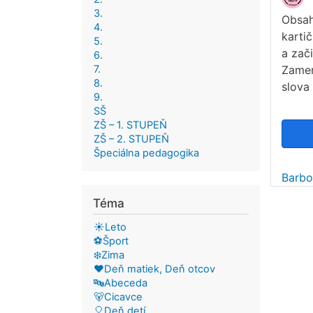
3.
Obsah
4.
karti
5.
a zač
6.
7.
Zamer
8.
slova
9.
SŠ
ZŠ – 1. STUPEŇ
ZŠ – 2. STUPEŇ
Špeciálna pedagogika
Barbo
Téma
☀️Leto
⚽Šport
❄️Zima
❤️Deň matiek, Deň otcov
🔤Abeceda
🐻Cicavce
🎈Deň detí