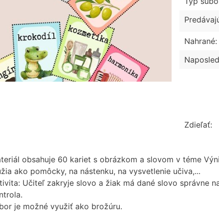
Typ súbo
Predávaj
Nahrané:
Naposled
Zdieľať:
teriál obsahuje 60 kariet s obrázkom a slovom v téme Výni
úžia ako pomôcky, na nástenku, na vysvetlenie učiva,...
tivita: Učiteľ zakryje slovo a žiak má dané slovo správne 
ntrola.
bor je možné využiť ako brožúru.