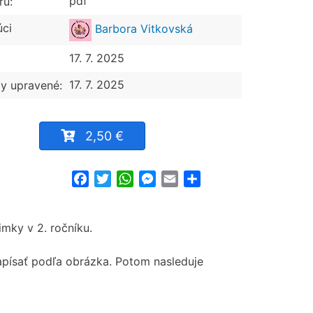
pdf
ru:
úci
Barbora Vitkovská
17. 7. 2025
17. 7. 2025
y upravené:
2,50 €
Facebook
Twitter
WhatsApp
Messenger
Email
Share
mky v 2. ročníku.
napísať podľa obrázka. Potom nasleduje