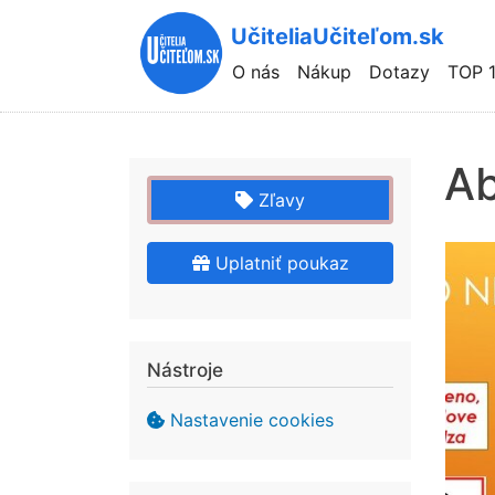
UčiteliaUčiteľom.sk
Hlavní
O nás
Nákup
Dotazy
TOP 
navigace
Ab
Zľavy
Uplatniť poukaz
Nástroje
Nastavenie cookies