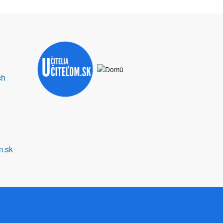
ch
m.sk