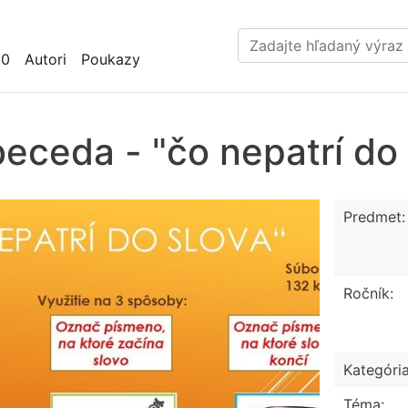
Skočiť
na
hlavný
10
Autori
Poukazy
obsah
eceda - "čo nepatrí do 
Predmet:
Ročník:
Kategória
Téma: