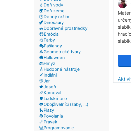
💧Deň vody
🌍Deň zeme
Mater
🕒Denný režim
určen
🦖Dinosaury
slabí
🚗Dopravné prostriedky
hrací
😊Emócia
🎨Farby
slabík
🎭Fašiangy
🔺Geometrické tvary
🎃Halloween
🐞Hmyz
🎸Hudobné nástroje
🪶Indiáni
Aktiv
🌸Jar
🍁Jeseň
🎉Karneval
🫀Ľudské telo
🐸Obojživelníci (žaby, ...)
🐍Plazy
👷Povolania
🦴Pravek
💻Programovanie