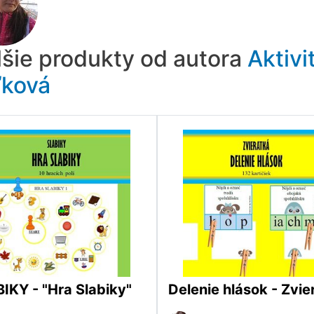
lšie produkty od autora
Aktivi
ľková
IKY - "Hra Slabiky"