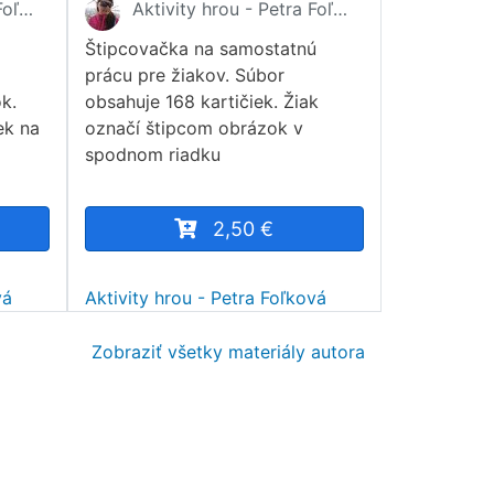
Aktivity hrou - Petra Foľková
Aktivity hrou - Petra Foľková
Štipcovačka na samostatnú
prácu pre žiakov. Súbor
k.
obsahuje 168 kartičiek. Žiak
ek na
označí štipcom obrázok v
spodnom riadku
2,50 €
vá
Aktivity hrou - Petra Foľková
Zobraziť všetky materiály autora