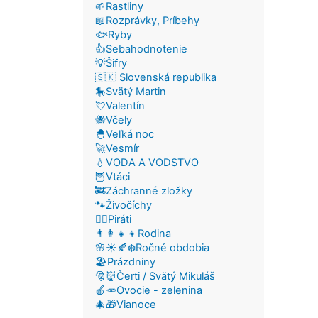
🌱Rastliny
📖Rozprávky, Príbehy
🐟Ryby
👍Sebahodnotenie
💡Šifry
🇸🇰 Slovenská republika
🎠Svätý Martin
💘Valentín
🐝Včely
🐣Veľká noc
🚀Vesmír
💧VODA A VODSTVO
🦉Vtáci
🚒Záchranné zložky
🐾Živočíchy
🏴‍☠️Piráti
👨‍👩‍👧‍👦Rodina
🌸☀️🍂❄️Ročné obdobia
🏖️Prázdniny
🎅👹Čerti / Svätý Mikuláš
🍎🥕Ovocie - zelenina
🎄🎁Vianoce