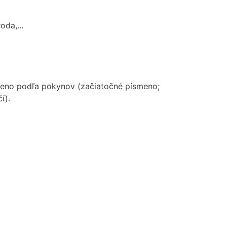
oda,...
smeno podľa pokynov (začiatočné písmeno;
í).