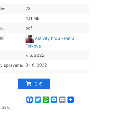
23
án:
4.11 MB
pdf
ru:
úci
Aktivity hrou - Petra
Foľková
7. 6. 2022
31. 8. 2022
y upravené:
2 €
Facebook
Twitter
WhatsApp
Messenger
Email
Share
slova.