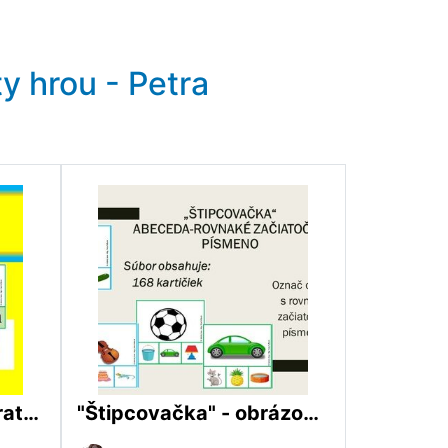
ty hrou - Petra
Delenie hlások - Zvieratká
"Štipcovačka" - obrázok s rovnakým začiatočným písmenom