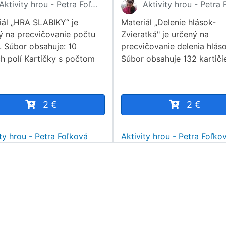
Aktivity hrou - Petra Foľková
iál „HRA SLABIKY“ je
Materiál „Delenie hlások-
ý na precvičovanie počtu
Zvieratká" je určený na
k. Súbor obsahuje: 10
precvičovanie delenia hláso
ch polí Kartičky s počtom
Súbor obsahuje 132 kartiči
2 €
2 €
ity hrou - Petra Foľková
Aktivity hrou - Petra Foľko