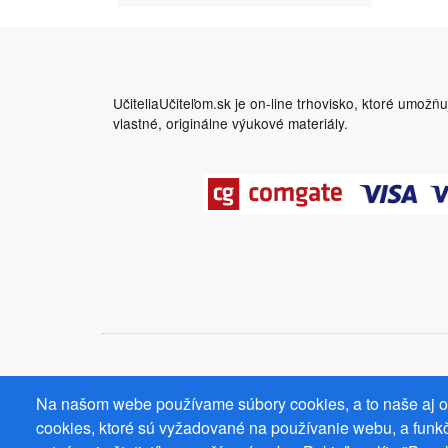
UčiteliaUčiteľom.sk je on-line trhovisko, ktoré umožň
vlastné, originálne výukové materiály.
Na našom webe používame súbory cookies, a to naše aj od
cookies, ktoré sú vyžadované na používanie webu, a funkč