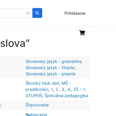
Menu
Prihlásenie
uživatelského
účtu
slova"
Slovenský jazyk - gramatika
,
Slovenský jazyk - čítanie
,
Slovenský jazyk - písanie
Školský klub detí
,
MŠ -
predškoláci
,
1.
,
2.
,
3.
,
4.
,
ZŠ – 1.
STUPEŇ
,
Špeciálna pedagogika
Štipcovanie
:
🔤Abeceda