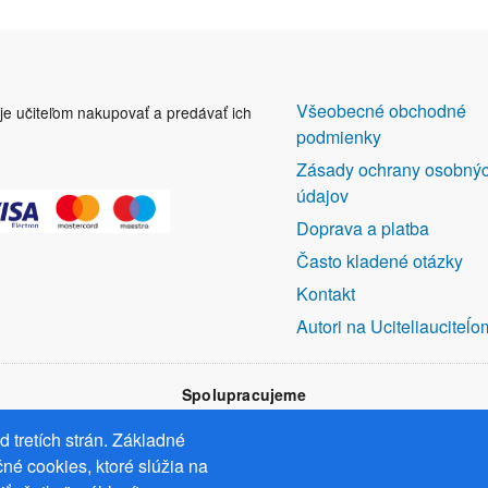
DALŠÍ
Všeobecné obchodné
uje učiteľom nakupovať a predávať ich
ODKAZY
podmienky
Zásady ochrany osobný
údajov
Doprava a platba
Často kladené otázky
Kontakt
Autori na Uciteliauciteĺo
Spolupracujeme
 tretích strán. Základné
né cookies, ktoré slúžia na