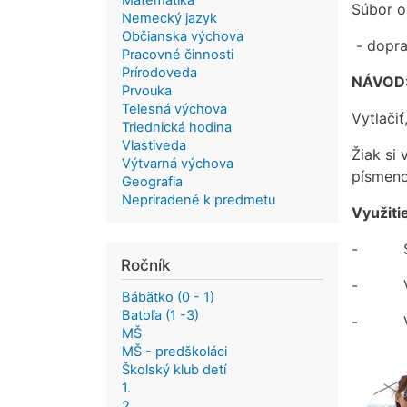
Matematika
Súbor o
Nemecký jazyk
Občianska výchova
- doprav
Pracovné činnosti
Prírodoveda
NÁVOD
Prvouka
Telesná výchova
Vytlačiť
Triednická hodina
Vlastiveda
Žiak si
Výtvarná výchova
písmeno
Geografia
Nepriradené k predmetu
Využiti
-
Ročník
-
Bábätko (0 - 1)
Batoľa (1 -3)
-
MŠ
MŠ - predškoláci
Školský klub detí
1.
2.