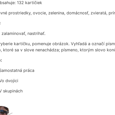
bsahuje: 132 kartičiek
né prostriedky, ovocie, zelenina, domácnosť, zvieratá, prír
:
, zalaminovať, nastrihať.
 vyberie kartičku, pomenuje obrázok. Vyhľadá a označí pí
, ktoré sa v slove nenachádza; písmeno, ktorým slovo konč
e:
Samostatná práca
Vo dvojici
V skupinách