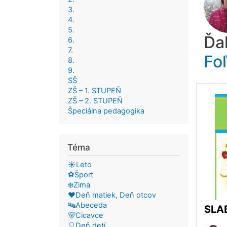
3.
4.
5.
Ďa
6.
7.
Fo
8.
9.
SŠ
ZŠ – 1. STUPEŇ
ZŠ – 2. STUPEŇ
Špeciálna pedagogika
Téma
☀️Leto
⚽Šport
❄️Zima
❤️Deň matiek, Deň otcov
🔤Abeceda
SLAB
🐻Cicavce
🎈Deň detí