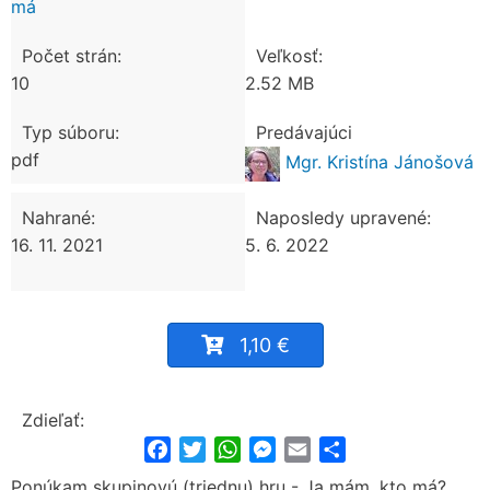
má
Počet strán:
Veľkosť:
10
2.52 MB
Typ súboru:
Predávajúci
pdf
Mgr. Kristína Jánošová
Nahrané:
Naposledy upravené:
16. 11. 2021
5. 6. 2022
1,10 €
Zdieľať:
Facebook
Twitter
WhatsApp
Messenger
Email
Share
Ponúkam skupinovú (triednu) hru - Ja mám, kto má?