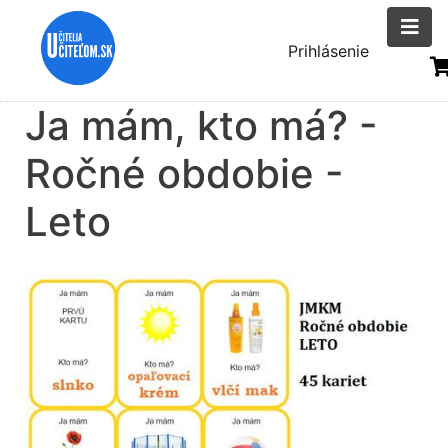
Skočiť
na
Menu
Prihlásenie
hlavný
uživatelsk
obsah
Ja mám, kto má? -
účtu
Ročné obdobie -
Leto