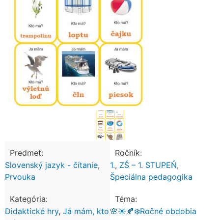
Predmet:
Ročník:
Slovenský jazyk - čítanie
,
1.
,
ZŠ – 1. STUPEŇ
,
Prvouka
Špeciálna pedagogika
Kategória:
Téma:
Didaktické hry
,
Já mám, kto
🌸☀️🍂❄️Ročné obdobia