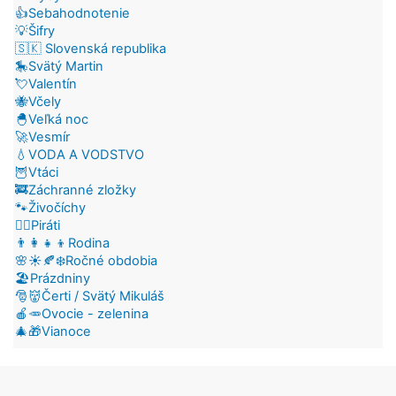
👍Sebahodnotenie
💡Šifry
🇸🇰 Slovenská republika
🎠Svätý Martin
💘Valentín
🐝Včely
🐣Veľká noc
🚀Vesmír
💧VODA A VODSTVO
🦉Vtáci
🚒Záchranné zložky
🐾Živočíchy
🏴‍☠️Piráti
👨‍👩‍👧‍👦Rodina
🌸☀️🍂❄️Ročné obdobia
🏖️Prázdniny
🎅👹Čerti / Svätý Mikuláš
🍎🥕Ovocie - zelenina
🎄🎁Vianoce