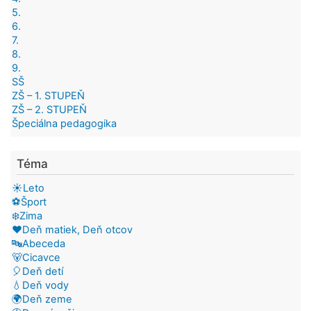
5.
6.
7.
8.
9.
SŠ
ZŠ – 1. STUPEŇ
ZŠ – 2. STUPEŇ
Špeciálna pedagogika
Téma
☀️Leto
⚽Šport
❄️Zima
❤️Deň matiek, Deň otcov
🔤Abeceda
🐻Cicavce
🎈Deň detí
💧Deň vody
🌍Deň zeme