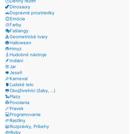
🕒Denný režim
🦖Dinosaury
🚗Dopravné prostriedky
😊Emócia
🎨Farby
🎭Fašiangy
🔺Geometrické tvary
🎃Halloween
🐞Hmyz
🎸Hudobné nástroje
🪶Indiáni
🌸Jar
🍁Jeseň
🎉Karneval
🫀Ľudské telo
🐸Obojživelníci (žaby, ...)
🐍Plazy
👷Povolania
🦴Pravek
💻Programovanie
🌱Rastliny
📖Rozprávky, Príbehy
🐟Ryby