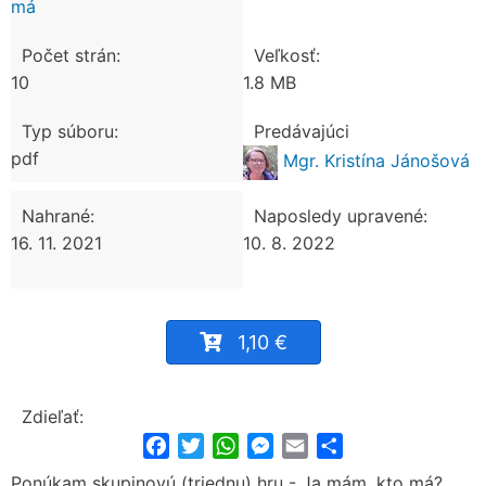
má
Počet strán:
Veľkosť:
10
1.8 MB
Typ súboru:
Predávajúci
pdf
Mgr. Kristína Jánošová
Nahrané:
Naposledy upravené:
16. 11. 2021
10. 8. 2022
1,10 €
Zdieľať:
Facebook
Twitter
WhatsApp
Messenger
Email
Share
Ponúkam skupinovú (triednu) hru - Ja mám, kto má?