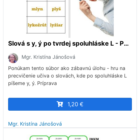
Slová s y, ý po tvrdej spoluhláske L - PUZZLE
Mgr. Kristína Jánošová
Ponúkam tento súbor ako zábavnú úlohu - hru na
precvičenie učiva o slovách, kde po spoluhláske L
píšeme y, ý. Príprava
1,20 €
Mgr. Kristína Jánošová