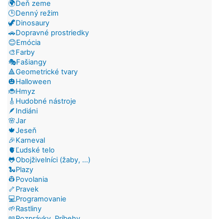
🌍Deň zeme
🕒Denný režim
🦖Dinosaury
🚗Dopravné prostriedky
😊Emócia
🎨Farby
🎭Fašiangy
🔺Geometrické tvary
🎃Halloween
🐞Hmyz
🎸Hudobné nástroje
🪶Indiáni
🌸Jar
🍁Jeseň
🎉Karneval
🫀Ľudské telo
🐸Obojživelníci (žaby, ...)
🐍Plazy
👷Povolania
🦴Pravek
💻Programovanie
🌱Rastliny
📖Rozprávky, Príbehy