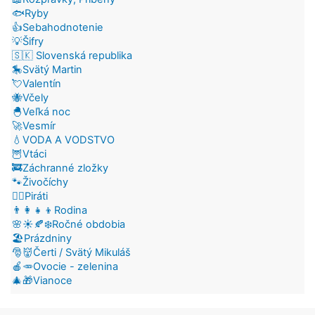
🐟Ryby
👍Sebahodnotenie
💡Šifry
🇸🇰 Slovenská republika
🎠Svätý Martin
💘Valentín
🐝Včely
🐣Veľká noc
🚀Vesmír
💧VODA A VODSTVO
🦉Vtáci
🚒Záchranné zložky
🐾Živočíchy
🏴‍☠️Piráti
👨‍👩‍👧‍👦Rodina
🌸☀️🍂❄️Ročné obdobia
🏖️Prázdniny
🎅👹Čerti / Svätý Mikuláš
🍎🥕Ovocie - zelenina
🎄🎁Vianoce