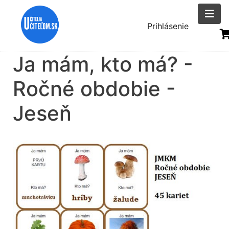
Skočiť
na
Menu
Prihlásenie
hlavný
uživatelsk
obsah
Ja mám, kto má? -
účtu
Ročné obdobie -
Jeseň