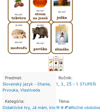
Predmet:
Ročník:
Slovenský jazyk - čítanie
,
1.
,
3.
,
ZŠ – 1. STUPEŇ
Prvouka
,
Vlastiveda
Kategória:
Téma:
Didaktické hry
,
Já mám, kto
🌸☀️🍂❄️Ročné obdobia