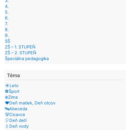
3.
4.
5.
6.
7.
8.
9.
SŠ
ZŠ – 1. STUPEŇ
ZŠ – 2. STUPEŇ
Špeciálna pedagogika
Téma
☀️Leto
⚽Šport
❄️Zima
❤️Deň matiek, Deň otcov
🔤Abeceda
🐻Cicavce
🎈Deň detí
💧Deň vody