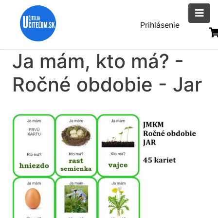
Skočiť
na
Menu
Prihlásenie
hlavný
uživatelsk
obsah
Ja mám, kto má? -
účtu
Ročné obdobie - Jar