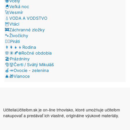
🐝Včely
🐣Veľká noc
🚀Vesmír
💧VODA A VODSTVO
🦉Vtáci
🚒Záchranné zložky
🐾Živočíchy
🏴‍☠️Piráti
👨‍👩‍👧‍👦Rodina
🌸☀️🍂❄️Ročné obdobia
🏖️Prázdniny
🎅👹Čerti / Svätý Mikuláš
🍎🥕Ovocie - zelenina
🎄🎁Vianoce
UčiteliaUčiteľom.sk je on-line trhovisko, ktoré umožňuje učiteľom
nakupovať a predávať ich vlastné, originálne výukové materiály.