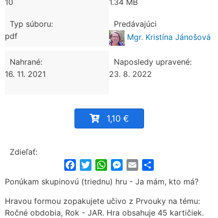
10
1.34 MB
Typ súboru:
Predávajúci
pdf
Mgr. Kristína Jánošová
Nahrané:
Naposledy upravené:
16. 11. 2021
23. 8. 2022
1,10 €
Zdieľať:
Facebook
Twitter
WhatsApp
Messenger
Email
Share
Ponúkam skupinovú (triednu) hru - Ja mám, kto má?
Hravou formou zopakujete učivo z Prvouky na tému:
Ročné obdobia, Rok - JAR. Hra obsahuje 45 kartičiek.