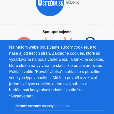
Spolupracujeme
Na našom webe používame súbory cookies, a to
naše aj od tretích strán. Základné cookies, ktoré sú
vyžadované na používanie webu, a funkčné cookies,
Prevádzkovateľ: Mgr. Bc. Žaneta Radimecká, MBA, Ostrov 256, 561
ktoré slúžia na vytváranie štatistík o používaní webu.
22 Ostrov, IČ 08993033, DIČ CZ9161263958
Pokiaľ zvolíte "Povoliť všetko", súhlasíte s použitím
všetkých typov cookies. Môžete povoliť a zakázať
© 2026
PuzzleWebs
s.r.o.
jednotlivé typy cookies, alebo svoj súhlas v
budúcnosti kedykoľvek odvolať v záložke
"Nastavenia".
Zásady ochrany osobných údajov