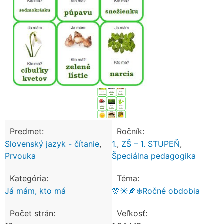
Predmet:
Ročník:
Slovenský jazyk - čítanie
,
1.
,
ZŠ – 1. STUPEŇ
,
Prvouka
Špeciálna pedagogika
Kategória:
Téma:
Já mám, kto má
🌸☀️🍂❄️Ročné obdobia
Počet strán:
Veľkosť: