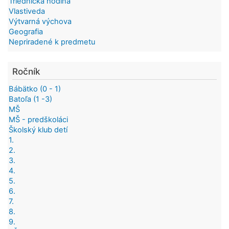
Triednická hodina
Vlastiveda
Výtvarná výchova
Geografia
Nepriradené k predmetu
Ročník
Bábätko (0 - 1)
Batoľa (1 -3)
MŠ
MŠ - predškoláci
Školský klub detí
1.
2.
3.
4.
5.
6.
7.
8.
9.