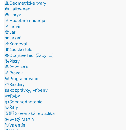
🔺Geometrické tvary
🎃Halloween
🐞Hmyz
🎸Hudobné nástroje
🪶Indiáni
🌸Jar
🍁Jeseň
🎉Karneval
🫀Ľudské telo
🐸Obojživelníci (žaby, ...)
🐍Plazy
👷Povolania
🦴Pravek
💻Programovanie
🌱Rastliny
📖Rozprávky, Príbehy
🐟Ryby
👍Sebahodnotenie
💡Šifry
🇸🇰 Slovenská republika
🎠Svätý Martin
💘Valentín