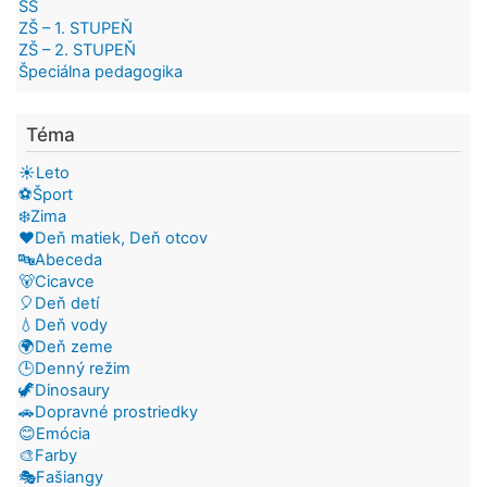
SŠ
ZŠ – 1. STUPEŇ
ZŠ – 2. STUPEŇ
Špeciálna pedagogika
Téma
☀️Leto
⚽Šport
❄️Zima
❤️Deň matiek, Deň otcov
🔤Abeceda
🐻Cicavce
🎈Deň detí
💧Deň vody
🌍Deň zeme
🕒Denný režim
🦖Dinosaury
🚗Dopravné prostriedky
😊Emócia
🎨Farby
🎭Fašiangy