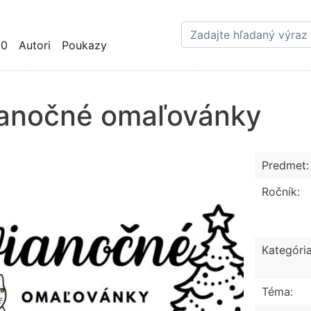
Skočiť
na
hlavný
10
Autori
Poukazy
obsah
anočné omaľovánky
Predmet:
Ročník:
Kategória
Téma: