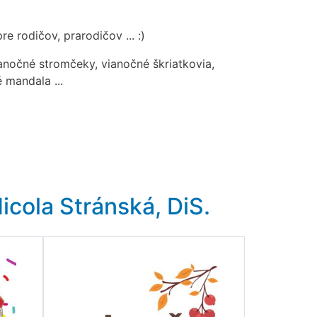
e rodičov, prarodičov ... :)
ianočné stromčeky, vianočné škriatkovia,
 mandala ...
icola Stránská, DiS.