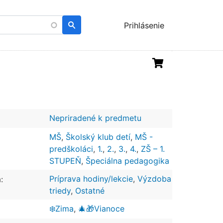
Menu
Prihlásenie
uživatelského
účtu
Nepriradené k predmetu
MŠ
,
Školský klub detí
,
MŠ -
predškoláci
,
1.
,
2.
,
3.
,
4.
,
ZŠ – 1.
STUPEŇ
,
Špeciálna pedagogika
Príprava hodiny/lekcie
,
Výzdoba
:
triedy
,
Ostatné
❄️Zima
,
🎄🎁Vianoce