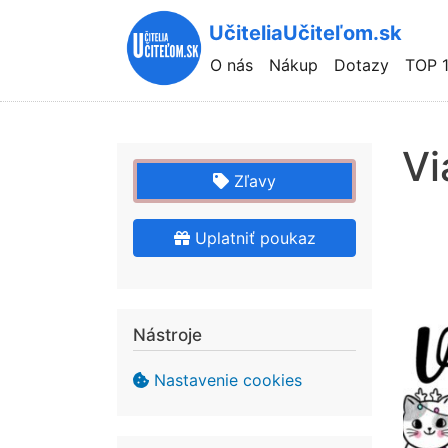
UčiteliaUčiteľom.sk
Hlavní
O nás
Nákup
Dotazy
TOP 
navigace
Vi
Zľavy
Uplatniť poukaz
Nástroje
Nastavenie cookies