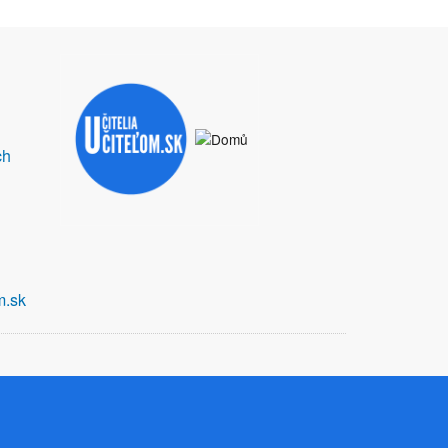
ch
m.sk