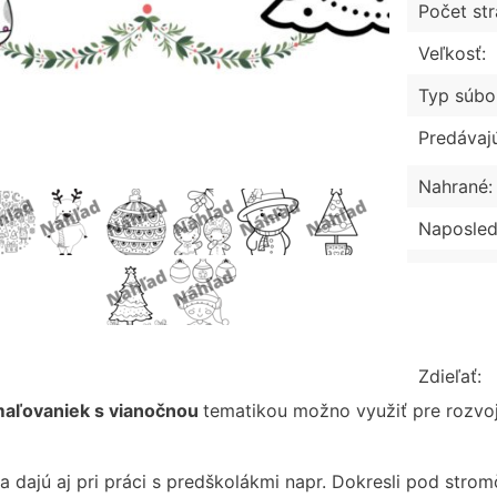
Počet str
Veľkosť:
Typ súbo
Predávaj
Nahrané:
Naposled
Zdieľať:
aľovaniek s vianočnou
tematikou možno využiť pre rozvoj
sa dajú aj pri práci s predškolákmi napr. Dokresli pod str