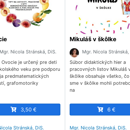
cie
Mikuláš v škôlke
Mgr. Nicola Stránská, DiS.
Mgr. Nicola Stránská,
 Ovocie je určený pre deti
Súbor didaktických hier a
kolského veku pre podporu
pracovných listov Mikuláš 
ja predmatematických
škôlke obsahuje všetko, čo
stí, grafomotoriky
sme v škôlke mohli potreb
na
3,50 €
6 €
Nicola Stránská, DiS.
Mgr. Nicola Stránská, DiS.