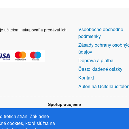
DALŠÍ
Všeobecné obchodné
uje učiteľom nakupovať a predávať ich
ODKAZY
podmienky
Zásady ochrany osobný
údajov
Doprava a platba
Často kladené otázky
Kontakt
Autori na Uciteliauciteĺo
Spolupracujeme
 tretích strán. Základné
né cookies, ktoré slúžia na