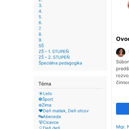
3.
4.
5.
6.
7.
8.
Ovo
9.
SŠ
ZŠ – 1. STUPEŇ
ZŠ – 2. STUPEŇ
Súbor
Špeciálna pedagogika
predš
rozvo
činno
Téma
☀️Leto
⚽Šport
❄️Zima
❤️Deň matiek, Deň otcov
🔤Abeceda
🐻Cicavce
Mgr. 
🎈Deň detí