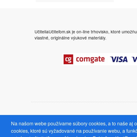
UčiteliaUčiteľom.sk je on-line trhovisko, ktoré umožň
vlastné, originálne výukové materiály.
Na našom webe používame súbory cookies, a to naše aj od
cookies, ktoré sú vyžadované na používanie webu, a funkč