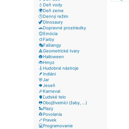
💧Deň vody
🌍Deň zeme
🕒Denný režim
🦖Dinosaury
🚗Dopravné prostriedky
😊Emócia
🎨Farby
🎭Fašiangy
🔺Geometrické tvary
🎃Halloween
🐞Hmyz
🎸Hudobné nástroje
🪶Indiáni
🌸Jar
🍁Jeseň
🎉Karneval
🫀Ľudské telo
🐸Obojživelníci (žaby, ...)
🐍Plazy
👷Povolania
🦴Pravek
💻Programovanie