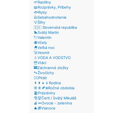
🌱Rastliny
📖Rozprávky, Príbehy
🐟Ryby
👍Sebahodnotenie
💡Šifry
🇸🇰 Slovenská republika
🎠Svätý Martin
💘Valentín
🐝Včely
🐣Veľká noc
🚀Vesmír
💧VODA A VODSTVO
🦉Vtáci
🚒Záchranné zložky
🐾Živočíchy
🏴‍☠️Piráti
👨‍👩‍👧‍👦Rodina
🌸☀️🍂❄️Ročné obdobia
🏖️Prázdniny
🎅👹Čerti / Svätý Mikuláš
🍎🥕Ovocie - zelenina
🎄🎁Vianoce