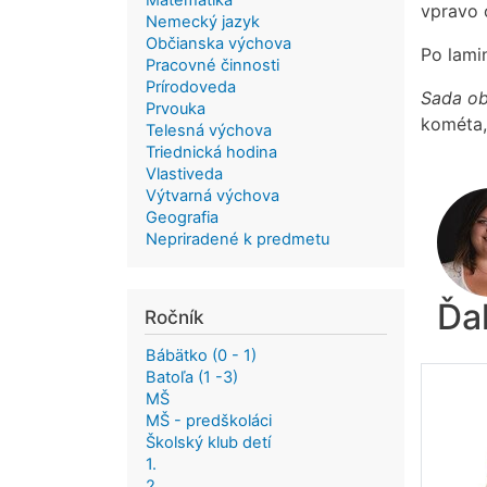
Matematika
vpravo o
Nemecký jazyk
Občianska výchova
Po lamin
Pracovné činnosti
Prírodoveda
Sada ob
Prvouka
kométa,
Telesná výchova
Triednická hodina
Vlastiveda
Výtvarná výchova
Geografia
Nepriradené k predmetu
Ďa
Ročník
Bábätko (0 - 1)
Batoľa (1 -3)
MŠ
MŠ - predškoláci
Školský klub detí
1.
2.