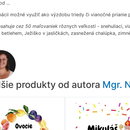
d ...
ácii možné využiť ako výzdobu triedy či vianočné prianie pr
sahuje cez 50 maľovaniek
rôznych veľkostí - snehuliaci, v
 betlehem, Ježiško v jasličkách, zasnežená chalúpka, zimné
lšie produkty od autora
Mgr. N