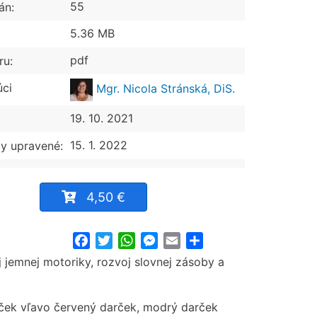
55
án:
5.36 MB
pdf
ru:
úci
Mgr. Nicola Stránská, DiS.
19. 10. 2021
15. 1. 2022
y upravené:
4,50 €
Facebook
Twitter
WhatsApp
Messenger
Email
Share
 jemnej motoriky, rozvoj slovnej zásoby a
omček vľavo červený darček, modrý darček