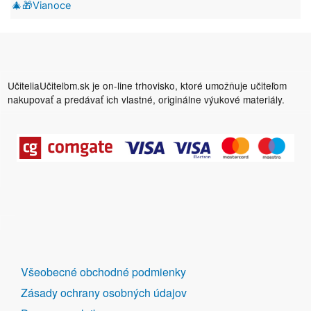
🎄🎁Vianoce
UčiteliaUčiteľom.sk je on-line trhovisko, ktoré umožňuje učiteľom
nakupovať a predávať ich vlastné, originálne výukové materiály.
DALŠÍ
Všeobecné obchodné podmienky
ODKAZY
Zásady ochrany osobných údajov