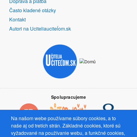
Doprava a platba
Často kladené otázky
Kontakt
Autori na Uciteliauciteĺom.sk
Spolupracujeme
Na našom webe používame súbory cookies, a to
naše aj od tretích strán. Základné cookies, ktoré sú
vyžadované na používanie webu, a funkčné cookies,
Prevádzkovateľ: Mgr. Bc. Žaneta Radimecká, MBA, Ostrov 256, 561