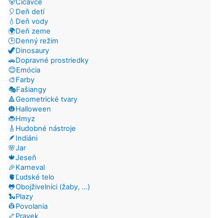
🐻Cicavce
🎈Deň detí
💧Deň vody
🌍Deň zeme
🕒Denný režim
🦖Dinosaury
🚗Dopravné prostriedky
😊Emócia
🎨Farby
🎭Fašiangy
🔺Geometrické tvary
🎃Halloween
🐞Hmyz
🎸Hudobné nástroje
🪶Indiáni
🌸Jar
🍁Jeseň
🎉Karneval
🫀Ľudské telo
🐸Obojživelníci (žaby, ...)
🐍Plazy
👷Povolania
🦴Pravek