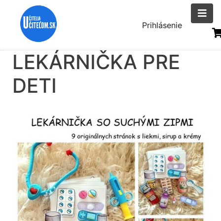
Skočiť
na
Menu
Prihlásenie
hlavný
uživatelsk
obsah
LEKÁRNIČKA PRE
účtu
DETI