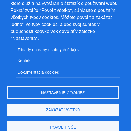
ktoré slúžia na vytváranie štatistík o používaní webu.
22 Ostrov, IČ 08993033, DIČ CZ9161263958
Pokiaľ zvolíte "Povoliť všetko", súhlasíte s použitím
© 2026
PuzzleWebs
s.r.o.
všetkých typov cookies. Môžete povoliť a zakázať
jednotlivé typy cookies, alebo svoj súhlas v
budúcnosti kedykoľvek odvolať v záložke
"Nastavenia".
Zásady ochrany osobných údajov
Kontakt
Dokumentácia cookies
NASTAVENIE COOKIES
ZAKÁZAŤ VŠETKO
POVOLIT VŠE