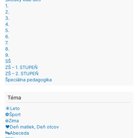
1.
2.
3.
4.
5.
6.
7.
8.
9.
SŠ
ZŠ – 1. STUPEŇ
ZŠ – 2. STUPEŇ
Špeciálna pedagogika
Téma
☀️Leto
⚽Šport
❄️Zima
❤️Deň matiek, Deň otcov
🔤Abeceda