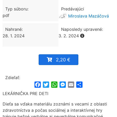
Typ súboru:
Predávajúci
pdf
Miroslava Mazáčová
Nahrané:
Naposledy upravené:
28. 1. 2024
3. 2. 2024
2,20 €
Zdieľať:
Facebook
Twitter
WhatsApp
Messenger
Email
Share
LEKÁRNIČKA PRE DETI
Dieťa sa vďaka materiálu zoznámi s vecami z oblasti
zdravotníctva a počas sociálnej a interaktívnej hry
trénuje bežné verbálne aj neverbálne komunikačné