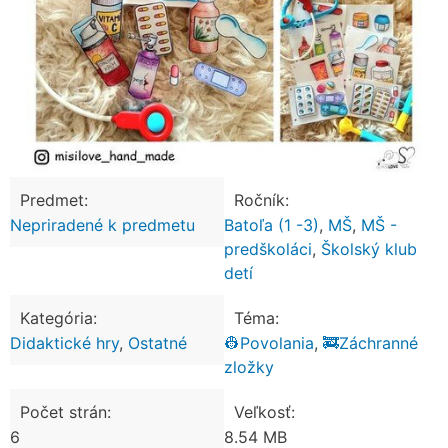
Predmet:
Ročník:
Nepriradené k predmetu
Batoľa (1 -3)
,
MŠ
,
MŠ -
predškoláci
,
Školský klub
detí
Kategória:
Téma:
Didaktické hry
,
Ostatné
👷Povolania
,
🚒Záchranné
zložky
Počet strán:
Veľkosť:
6
8.54 MB