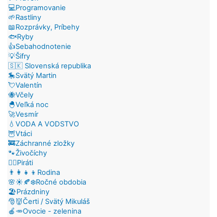
💻Programovanie
🌱Rastliny
📖Rozprávky, Príbehy
🐟Ryby
👍Sebahodnotenie
💡Šifry
🇸🇰 Slovenská republika
🎠Svätý Martin
💘Valentín
🐝Včely
🐣Veľká noc
🚀Vesmír
💧VODA A VODSTVO
🦉Vtáci
🚒Záchranné zložky
🐾Živočíchy
🏴‍☠️Piráti
👨‍👩‍👧‍👦Rodina
🌸☀️🍂❄️Ročné obdobia
🏖️Prázdniny
🎅👹Čerti / Svätý Mikuláš
🍎🥕Ovocie - zelenina