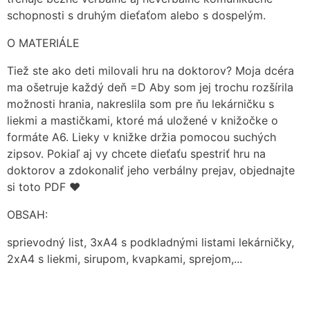
schopnosti s druhým dieťaťom alebo s dospelým.
O MATERIÁLE
Tiež ste ako deti milovali hru na doktorov? Moja dcéra
ma ošetruje každý deň =D Aby som jej trochu rozšírila
možnosti hrania, nakreslila som pre ňu lekárničku s
liekmi a mastičkami, ktoré má uložené v knižočke o
formáte A6. Lieky v knižke držia pomocou suchých
zipsov. Pokiaľ aj vy chcete dieťaťu spestriť hru na
doktorov a zdokonaliť jeho verbálny prejav, objednajte
si toto PDF ❤️
OBSAH:
sprievodný list, 3xA4 s podkladnými listami lekárničky,
2xA4 s liekmi, sirupom, kvapkami, sprejom,...