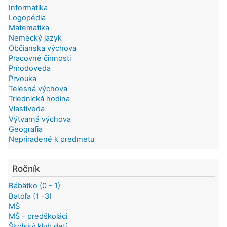
Informatika
Logopédia
Matematika
Nemecký jazyk
Občianska výchova
Pracovné činnosti
Prírodoveda
Prvouka
Telesná výchova
Triednická hodina
Vlastiveda
Výtvarná výchova
Geografia
Nepriradené k predmetu
Ročník
Bábätko (0 - 1)
Batoľa (1 -3)
MŠ
MŠ - predškoláci
Školský klub detí